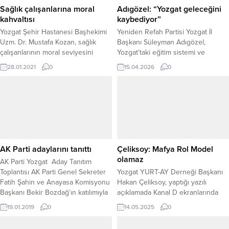
Sağlık çalışanlarına moral
Adıgözel: “Yozgat geleceğini
kahvaltısı
kaybediyor”
Yozgat Şehir Hastanesi Başhekimi
Yeniden Refah Partisi Yozgat İl
Uzm. Dr. Mustafa Kozan, sağlık
Başkanı Süleyman Adıgözel,
çalışanlarının moral seviyesini
Yozgat’taki eğitim sistemi ve
yüksek tutma adına düzenlediği
öğrenci göçüne ilişkin dikkat
28.01.2021
0
15.04.2026
0
farklı etkinliklere bir yenisini daha
çekerek, “Yozgat geleceğini
ekledi.
kaybediyor.”dedi Adıgözel, özellikle
öğrencilerin lise eğitimi için çevre
illere gitmek zorunda kalmasının
“eğitimde ciddi bir planlama
sorunu” olduğunu ifade etti.
“Yozgat, sadece nüfus değil aslında
umut göçü veriyor” diyen Adıgözel,
AK Parti adaylarını tanıttı
Çeliksoy: Mafya Rol Model
gençlerin...
olamaz
AK Parti Yozgat Aday Tanıtım
Toplantısı AK Parti Genel Sekreter
Yozgat YURT-AY Derneği Başkanı
Fatih Şahin ve Anayasa Komisyonu
Hakan Çeliksoy, yaptığı yazılı
Başkanı Bekir Bozdağ’ın katılımıyla
açıklamada Kanal D ekranlarında
yapıldı.
yayınlanan “Eşref Rüya” dizisinin,
19.01.2019
0
14.05.2025
0
çocukların psikolojisini olumsuz
etkileyecek bir sahnesine sert