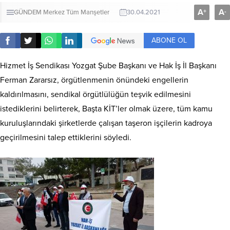
A
A
+
-
GÜNDEM
Merkez
Tüm Manşetler
30.04.2021
ABONE OL
Hizmet İş Sendikası Yozgat Şube Başkanı ve Hak İş İl Başkanı
Ferman Zararsız, örgütlenmenin önündeki engellerin
kaldırılmasını, sendikal örgütlülüğün teşvik edilmesini
istediklerini belirterek, Başta KİT’ler olmak üzere, tüm kamu
kuruluşlarındaki şirketlerde çalışan taşeron işçilerin kadroya
geçirilmesini talep ettiklerini söyledi.