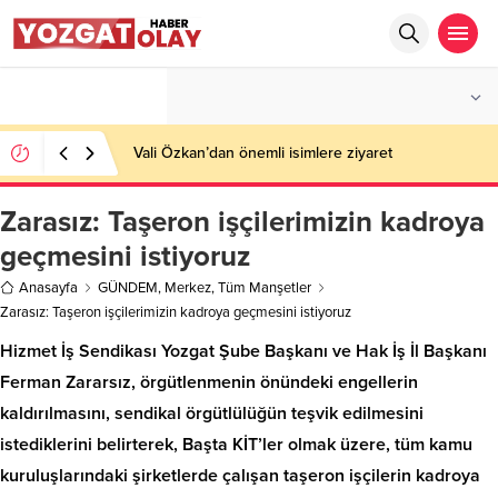
°C
YOZGAT
PARÇALI BULUTLU
Vali Özkan’dan önemli isimlere ziyaret
Zarasız: Taşeron işçilerimizin kadroya
geçmesini istiyoruz
Anasayfa
GÜNDEM
,
Merkez
,
Tüm Manşetler
Zarasız: Taşeron işçilerimizin kadroya geçmesini istiyoruz
Hizmet İş Sendikası Yozgat Şube Başkanı ve Hak İş İl Başkanı
Ferman Zararsız, örgütlenmenin önündeki engellerin
kaldırılmasını, sendikal örgütlülüğün teşvik edilmesini
istediklerini belirterek, Başta KİT’ler olmak üzere, tüm kamu
kuruluşlarındaki şirketlerde çalışan taşeron işçilerin kadroya