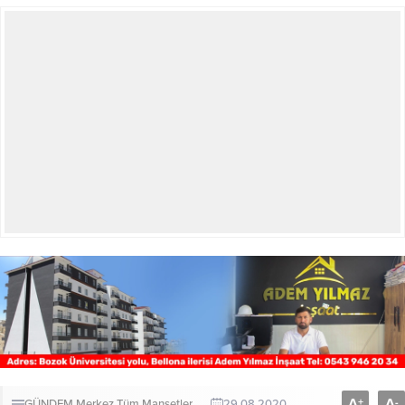
A
A
+
-
GÜNDEM
Merkez
Tüm Manşetler
29.08.2020