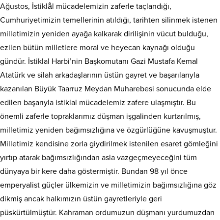
Ağustos, İstiklâl mücadelemizin zaferle taçlandığı,
Cumhuriyetimizin temellerinin atıldığı, tarihten silinmek istenen
milletimizin yeniden ayağa kalkarak dirilişinin vücut bulduğu,
ezilen bütün milletlere moral ve heyecan kaynağı olduğu
gündür. İstiklal Harbi’nin Başkomutanı Gazi Mustafa Kemal
Atatürk ve silah arkadaşlarının üstün gayret ve başarılarıyla
kazanılan Büyük Taarruz Meydan Muharebesi sonucunda elde
edilen başarıyla istiklal mücadelemiz zafere ulaşmıştır. Bu
önemli zaferle topraklarımız düşman işgalinden kurtarılmış,
milletimiz yeniden bağımsızlığına ve özgürlüğüne kavuşmuştur.
Milletimiz kendisine zorla giydirilmek istenilen esaret gömleğini
yırtıp atarak bağımsızlığından asla vazgeçmeyeceğini tüm
dünyaya bir kere daha göstermiştir. Bundan 98 yıl önce
emperyalist güçler ülkemizin ve milletimizin bağımsızlığına göz
dikmiş ancak halkımızın üstün gayretleriyle geri
püskürtülmüştür. Kahraman ordumuzun düşmanı yurdumuzdan