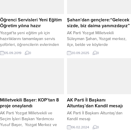
Öğrenci Servisleri Yeni Eğitim
Şahan’dan gençlere:“Gelecek
Öğretim yılına hazır
sizde, biz daima yanınızdayız”
Yozgat’ta yeni eğitim yılı için
AK Parti Yozgat Milletvekili
hazırlıklarını tamamlayan servis
Süleyman Şahan, Yozgat merkez,
şoförleri, öğrencilerin evlerinden
ilçe, belde ve köylerde
okullarına güvenli bir şekilde gidip
vatandaşlarla buluşmalarını
05.09.2019
0
20.09.2025
0
gelmeleri için araçlarının son
sürdürürken, gençlerle bir araya
bakımlarını yaptırarak servise hazır
gelmeye de büyük önem veriyor.
hale getiriyor.
Şahan, bu kapsamda İl Gençlik
Kolları’nın hazırladığı etkinlikte
Yozgatlı gençlerle aynı sofrayı
paylaştı, sohbet etti ve çeşitli
sportif aktivitelerde bulundu.
GENÇLERLE MUHABBET VE SPOR
Milletvekili Başer: KOP’tan 8
AK Parti İl Başkanı
BİR ARADA Gençlerle...
proje onaylandı
Altuntaş’dan Kandil mesajı
AK Parti Yozgat Milletvekili ve
AK Parti İl Başkanı Altuntaş'dan
Seçim İşleri Başkan Yardımcısı
Kandil mesajı
Yusuf Başer, Yozgat Merkez ve
06.02.2024
0
İlçelerine ait 6 milyon 365 bin lira