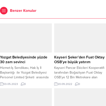
Benzer Konular
Yozgat Belediyesinde yüzde
Kayseri Şeker’den Fuat Oktay
30 zam sevinci
OSB’ye büyük yatırım
Hizmet-İş Sendikası, Hak İş İl
Kayseri Pancar Ekicileri Kooperatifi
Başkanlığı ile Yozgat Belediyesi
tarafından Boğazlıyan Fuat Oktay
Personel Limited Şirketi arasında
OSB’ye 12 Bin Metrekare alan
imzalanan toplu-İş sözleşmesi ile
üzerinde yapılacak olan ambalaj
03.05.2023
0
20.09.2022
0
işçilerin maaşlarına yüzde 30 zam
fabrikası için protokol imzalandı.
yapıldı.