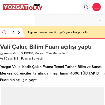
°C
YOZGAT
AZ BULUTLU
Eğitim camiası ve Yozgat’ı yasa boğan ölüm
Vali Çakır, Bilim Fuarı açılışı yaptı
Anasayfa
GÜNDEM
,
Merkez
,
Tüm Manşetler
Vali Çakır, Bilim Fuarı açılışı yaptı
Yozgat Valisi Kadir Çakır, Fatma Temel Turhan Bilim ve Sanat
Merkezi öğrencileri tarafından hazırlanan 4006 TÜBİTAK Bilim
Fuarı’nın açılışını yaptı.