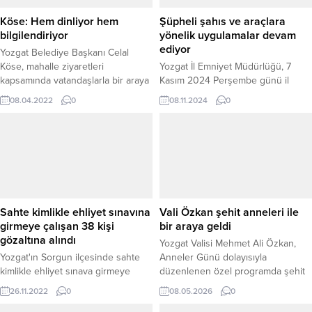
Köse: Hem dinliyor hem
Şüpheli şahıs ve araçlara
bilgilendiriyor
yönelik uygulamalar devam
ediyor
Yozgat Belediye Başkanı Celal
Köse, mahalle ziyaretleri
Yozgat İl Emniyet Müdürlüğü, 7
kapsamında vatandaşlarla bir araya
Kasım 2024 Perşembe günü il
gelerek sorunları yerinde dinliyor,
merkezi ve 13 ilçede geniş çaplı
08.04.2022
0
08.11.2024
0
yapılan ve yapılması planlanan
denetim ve uygulama
çalışmalar hakkında vatandaşları
gerçekleştirdi. Şüpheli şahıslar ve
bilgilendiriyor.
araçlara yönelik yapılan uygulama,
halkın güvenliğini sağlamak ve
suçlarla mücadele etmek amacıyla
başarılı bir şekilde yürütüldü.
Bozok-17 Huzur Uygulaması adı
altında yapılan denetimler, 12.00-
Sahte kimlikle ehliyet sınavına
Vali Özkan şehit anneleri ile
14.00, 16.00-18.00 saatleri
girmeye çalışan 38 kişi
bir araya geldi
arasında...
gözaltına alındı
Yozgat Valisi Mehmet Ali Özkan,
Yozgat'ın Sorgun ilçesinde sahte
Anneler Günü dolayısıyla
kimlikle ehliyet sınava girmeye
düzenlenen özel programda şehit
çalışan 38 kişi gözaltına alındı. Bir
emanetleriyle bir araya geldi.
26.11.2022
0
08.05.2026
0
kişi ise okulun 2. katındaki
Yozgat Şehit ve Gazi Aileleri