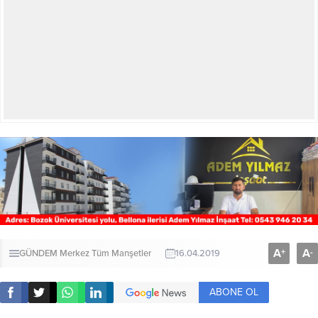
A
A
+
-
GÜNDEM
Merkez
Tüm Manşetler
16.04.2019
ABONE OL