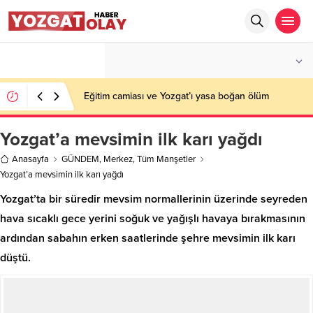
°C
YOZGAT
AZ BULUTLU
Eğitim camiası ve Yozgat’ı yasa boğan ölüm
Yozgat’a mevsimin ilk karı yağdı
Anasayfa
GÜNDEM
,
Merkez
,
Tüm Manşetler
Yozgat’a mevsimin ilk karı yağdı
Yozgat’ta bir süredir mevsim normallerinin üzerinde seyreden
hava sıcaklı gece yerini soğuk ve yağışlı havaya bırakmasının
ardından sabahın erken saatlerinde şehre mevsimin ilk karı
düştü.