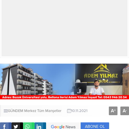
A
A
+
-
GÜNDEM
Merkez
Tüm Manşetler
10.11.2021
ABONE OL