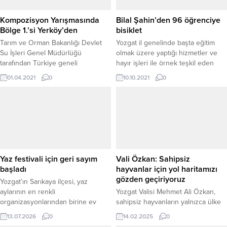
Kompozisyon Yarışmasında
Bilal Şahin’den 96 öğrenciye
Bölge 1.’si Yerköy’den
bisiklet
Tarım ve Orman Bakanlığı Devlet
Yozgat il genelinde başta eğitim
Su İşleri Genel Müdürlüğü
olmak üzere yaptığı hizmetler ve
tarafından Türkiye geneli
hayır işleri ile örnek teşkil eden
ortaokulların 7. ve 8. sınıf
Hayırserver İşadamı Bilal Şahin,
01.04.2021
0
10.10.2021
0
öğrencilere yönelik “Su Günü”
Sorgun İlçesine Bağlı
konulu Afiş, Fotoğraf, Resim ve
Gedikahasanlı ilk ve ortaokulunda
Kompozisyon yarışmasında
eğitim, öğretim gören 96 öğrenciye
Yozgat’ın Yerköy İlçesi Fatih Sultan
bisiklet hediye etti. Yozgat Merkez
Mehmet İmam Hatip Ortaokulu
başta olmak üzere; ilçe, belde ve
Öğrencisi Elif Ercan Dünya Su
köylerinde yaptığı hizmetlerle iz
Günü Kompozisyon Yarışmasında
bırakan İşadamı Bilal...
Bölge 1.’si oldu.
Yaz festivali için geri sayım
Vali Özkan: Sahipsiz
başladı
hayvanlar için yol haritamızı
gözden geçiriyoruz
Yozgat’ın Sarıkaya ilçesi, yaz
aylarının en renkli
Yozgat Valisi Mehmet Ali Özkan,
organizasyonlarından birine ev
sahipsiz hayvanların yalnızca ülke
sahipliği yapmaya hazırlanıyor.
çapında değil, il, ilçe ve köylerde
13.07.2026
0
14.02.2025
0
Sarıkaya Belediyesi tarafından
de önemli bir mesele haline