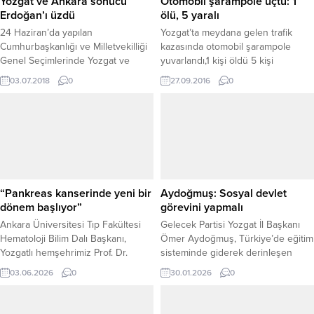
Yozgat ve Ankara sonucu
Otomobil şarampole uçtu: 1
Erdoğan’ı üzdü
ölü, 5 yaralı
24 Haziran’da yapılan
Yozgat’ta meydana gelen trafik
Cumhurbaşkanlığı ve Milletvekilliği
kazasında otomobil şarampole
Genel Seçimlerinde Yozgat ve
yuvarlandı,1 kişi öldü 5 kişi
Ankara’da oy oranının da düşüş
yaralandı. Kaza Yozgat’ın
03.07.2018
0
27.09.2016
0
yanşaması Cumhurbaşkanı ve AK
Akdağmadeni Üçkaraağaç köyü
Parti Genel Başkanı Recep Tayyip
yakınlarında meydana geldi.
Erdoğan'ı üzdüğü belirtildi.
Edinilen bilgiye göre Üçkarağaç
köyünden Dokuz köyüne patates
sökmek için giden Rami Uyarıcı (52)
idaresindeki 34 ZE 2831 plakalı
otomobil sürücünün direksiyon
hakimiyetini kaybetmesi üzerine
“Pankreas kanserinde yeni bir
Aydoğmuş: Sosyal devlet
şarampole yuvarlandı. Kazada
dönem başlıyor”
görevini yapmalı
otomobil...
Ankara Üniversitesi Tıp Fakültesi
Gelecek Partisi Yozgat İl Başkanı
Hematoloji Bilim Dalı Başkanı,
Ömer Aydoğmuş, Türkiye’de eğitim
Yozgatlı hemşehrimiz Prof. Dr.
sisteminde giderek derinleşen
Taner Demirer, dünyanın en büyük
eşitsizliklere dikkat çekerek,
03.06.2026
0
30.01.2026
0
kanser kongresi olarak kabul
öğrencilerin yaşadığı beslenme
edilen Amerikan Klinik Onkoloji
sorunlarının artık görmezden
Derneği’nin (ASCO) yıllık
gelinemeyecek boyutlara ulaştığını