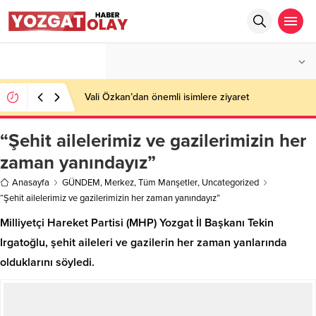
°C
YOZGAT
AZ BULUTLU
Vali Özkan’dan önemli isimlere ziyaret
“Şehit ailelerimiz ve gazilerimizin her
zaman yanındayız”
Anasayfa
GÜNDEM
,
Merkez
,
Tüm Manşetler
,
Uncategorized
“Şehit ailelerimiz ve gazilerimizin her zaman yanındayız”
Milliyetçi Hareket Partisi (MHP) Yozgat İl Başkanı Tekin
Irgatoğlu, şehit aileleri ve gazilerin her zaman yanlarında
olduklarını söyledi.