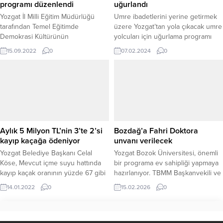
programı düzenlendi
uğurlandı
Yozgat İl Milli Eğitim Müdürlüğü
Umre ibadetlerini yerine getirmek
tarafından Temel Eğitimde
üzere Yozgat’tan yola çıkacak umre
Demokrasi Kültürünün
yolcuları için uğurlama programı
Güçlendirilmesi Projesi"
düzenlendi.
15.09.2022
0
07.02.2024
0
kapsamında ilde"Temel Eğitimde 10
Bin Okul Projesi" kapsamında yer
alan okullarda görev yapan
öğretmenlere yönelik eğitim
programı düzenlendi.
Aylık 5 Milyon TL’nin 3’te 2’si
Bozdağ’a Fahri Doktora
kayıp kaçağa ödeniyor
unvanı verilecek
Yozgat Belediye Başkanı Celal
Yozgat Bozok Üniversitesi, önemli
Köse, Mevcut içme suyu hattında
bir programa ev sahipliği yapmaya
kayıp kaçak oranının yüzde 67 gibi
hazırlanıyor. TBMM Başkanvekili ve
çok büyük bir orana sahip
Önceki Dönem Adalet Bakanı
14.01.2022
0
15.02.2026
0
olduğunu belirterek, aylık 5 Milyon
hemşehrimiz Bekir Bozdağ’ın
TL’ye getirdikleri suyun 3’te 2’sini
teşrifleriyle düzenlenecek “Türkiye
kayıp kaçağa verdiklerini söyledi.
Yüzyılı ve Yeni Anayasa” konulu
konferans ile Fahri Doktora Tevcih