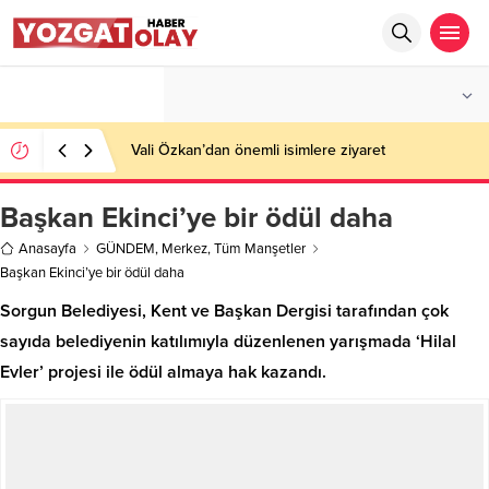
°C
YOZGAT
PARÇALI BULUTLU
Vali Özkan’dan önemli isimlere ziyaret
Başkan Ekinci’ye bir ödül daha
Anasayfa
GÜNDEM
,
Merkez
,
Tüm Manşetler
Başkan Ekinci’ye bir ödül daha
Sorgun Belediyesi, Kent ve Başkan Dergisi tarafından çok
sayıda belediyenin katılımıyla düzenlenen yarışmada ‘Hilal
Evler’ projesi ile ödül almaya hak kazandı.