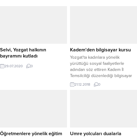
Selvi, Yozgat halkının
Kadem’den bilgisayar kursu
bayramını kutladı
Yozgat’ta kadınlara yönelik
yürüttüğü sosyal faaliyetlerle
29.07.2020
0
adından söz ettiren Kadem İl
Temsilciliği düzenlediği bilgisayar
operatörlüğü kursu ile genç
21.12.2018
0
kadınlara çağımızın olmazsa
olmazları arasında yer alan
bilgisayar kullanımını öğretiyor.
Öğretmenlere yönelik eğitim
Umre yolcuları dualarla