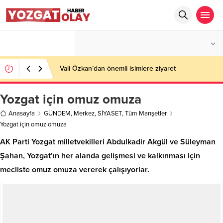
°C
YOZGAT
AZ BULUTLU
Vali Özkan’dan önemli isimlere ziyaret
Yozgat için omuz omuza
Anasayfa
GÜNDEM
,
Merkez
,
SİYASET
,
Tüm Manşetler
Yozgat için omuz omuza
AK Parti Yozgat milletvekilleri Abdulkadir Akgül ve Süleyman
Şahan, Yozgat’ın her alanda gelişmesi ve kalkınması için
mecliste omuz omuza vererek çalışıyorlar.