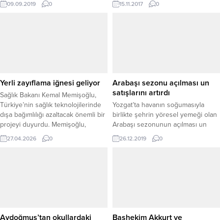
09.09.2019
0
15.11.2017
0
sahibi ailelerin yeniden tespitinin
yapıldığını belirterek şu ana kadar
200 ailenin ihtiyacının karşılandığını
söyledi.
Yerli zayıflama iğnesi geliyor
Arabaşı sezonu açılması un
satışlarını artırdı
Sağlık Bakanı Kemal Memişoğlu,
Türkiye’nin sağlık teknolojilerinde
Yozgat’ta havanın soğumasıyla
dışa bağımlılığı azaltacak önemli bir
birlikte şehrin yöresel yemeği olan
projeyi duyurdu. Memişoğlu,
Arabaşı sezonunun açılması un
dünyada yaygın olarak kullanılan
satışlarını artırdı.
27.04.2026
0
26.12.2019
0
zayıflama iğnelerinin yerli
versiyonu için çalışmaların
başlatıldığını açıkladı. Bir
televizyonun canlı yayınında sağlık
gündemine ilişkin
değerlendirmelerde bulunan Bakan
Memişoğlu, vatandaşların yoğun ilgi
gösterdiği kilo verme iğneleriyle
Aydoğmuş’tan okullardaki
Başhekim Akkurt ve