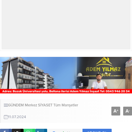
GÜNDEM
Merkez
SİYASET
Tüm Manşetler
A
A
+
-
11.07.2024