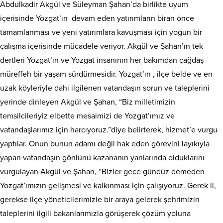
Abdulkadir Akgül ve Süleyman Şahan’da birlikte uyum
içerisinde Yozgat’ın devam eden yatırımların biran önce
tamamlanması ve yeni yatırımlara kavuşması için yoğun bir
çalışma içerisinde mücadele veriyor. Akgül ve Şahan’ın tek
dertleri Yozgat’ın ve Yozgat insanının her bakımdan çağdaş
müreffeh bir yaşam sürdürmesidir. Yozgat’ın , ilçe belde ve en
uzak köyleriyle dahi ilgilenen vatandaşın sorun ve taleplerini
yerinde dinleyen Akgül ve Şahan, “Biz milletimizin
temsilcileriyiz elbette mesaimizi de Yozgat’ımız ve
vatandaşlarımız için harcıyoruz.”diye belirterek, hizmet’e vurgu
yaptılar. Onun bunun adamı değil hak eden görevini layıkıyla
yapan vatandaşın gönlünü kazananın yanlarında olduklarını
vurgulayan Akgül ve Şahan, “Bizler gece gündüz demeden
Yozgat’ımızın gelişmesi ve kalkınması için çalışıyoruz. Gerek il,
gerekse ilçe yöneticilerimizle bir araya gelerek şehrimizin
taleplerini ilgili bakanlarımızla görüşerek çözüm yoluna