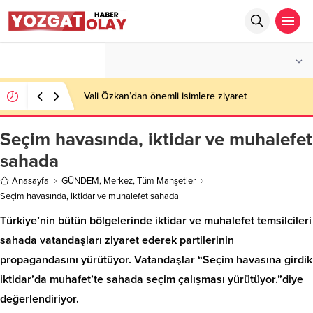
°C
YOZGAT
AZ BULUTLU
Vali Özkan’dan önemli isimlere ziyaret
Seçim havasında, iktidar ve muhalefet
sahada
Anasayfa
GÜNDEM
,
Merkez
,
Tüm Manşetler
Seçim havasında, iktidar ve muhalefet sahada
Türkiye’nin bütün bölgelerinde iktidar ve muhalefet temsilcileri
sahada vatandaşları ziyaret ederek partilerinin
propagandasını yürütüyor. Vatandaşlar “Seçim havasına girdik
iktidar’da muhafet’te sahada seçim çalışması yürütüyor.”diye
değerlendiriyor.