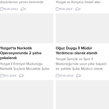
düzenlenen yemin töreninde
Yozgat ve Konya’yı hedef alan
temsili olarak bir gün askerlik
ifadelerine çok sert yanıt, AK Parti
16.05.2022
0
19.10.2024
0
yapan 19 engelli vatandaş askerlik
Yozgat milletvekilleri Abdulkadir
heyecanı yaşadı.
Akgül, Süleyman Şahan ve İl
Başkanı Çelebi Altuntaş’tan geldi.
Yozgat’ta Narkotik
Oğuz Duygu İl Müdür
Operasyonunda 2 şahıs
Yardımcısı olarak atandı
yakalandı
Yozgat Gençlik ve Spor İl
Yozgat İl Emniyet Müdürlüğü
Müdürlüğü’nde uzun yıllar başarılı
Narkotik Suçlarla Mücadele Şube
bir şekilde Şube Müdürü olarak
Müdürlüğü ekipleri, uyuşturucu
görev yapan Oğuz Duygu, Yurt
19.11.2024
0
25.10.2024
0
maddeyle mücadele kapsamında
Hizmetleri Müdürü ve İl Müdür
gerçekleştirdiği başarılı
Yardımcısı olarak atandı.
çalışmalarda iki ayrı şahsı yakaladı.
İlk olarak, Yozgat il sınırları içinde
gerçekleştirilen denetimler
sırasında Ö.M. isimli bir şahıs
durduruldu. Yapılan aramalarda,