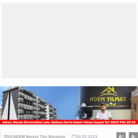
A
A
+
-
GÜNDEM
Merkez
Tüm Manşetler
26.02.2022