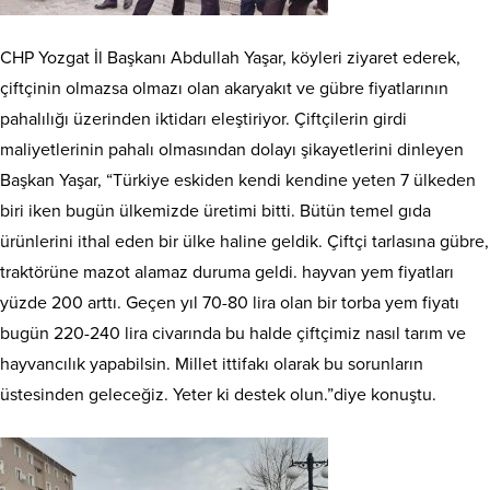
CHP Yozgat İl Başkanı Abdullah Yaşar, köyleri ziyaret ederek,
çiftçinin olmazsa olmazı olan akaryakıt ve gübre fiyatlarının
pahalılığı üzerinden iktidarı eleştiriyor. Çiftçilerin girdi
maliyetlerinin pahalı olmasından dolayı şikayetlerini dinleyen
Başkan Yaşar, “Türkiye eskiden kendi kendine yeten 7 ülkeden
biri iken bugün ülkemizde üretimi bitti. Bütün temel gıda
ürünlerini ithal eden bir ülke haline geldik. Çiftçi tarlasına gübre,
traktörüne mazot alamaz duruma geldi. hayvan yem fiyatları
yüzde 200 arttı. Geçen yıl 70-80 lira olan bir torba yem fiyatı
bugün 220-240 lira civarında bu halde çiftçimiz nasıl tarım ve
hayvancılık yapabilsin. Millet ittifakı olarak bu sorunların
üstesinden geleceğiz. Yeter ki destek olun.”diye konuştu.