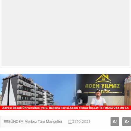
A
A
+
-
GÜNDEM
Merkez
Tüm Manşetler
27.10.2021