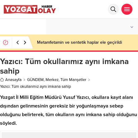
°C
YOZGAT
PARÇALI BULUTLU
Metamfetamin ve sentetik haplar ele geçirildi
Yazıcı: Tüm okullarımız aynı imkana
sahip
Anasayfa
GÜNDEM
,
Merkez
,
Tüm Manşetler
Yazıcı: Tüm okullarımız aynı imkana sahip
Yozgat İl Milli Eğitim Müdürü Yusuf Yazıcı, okullara kayıt alanı
dışından gelinmesinin gereksiz bir yoğunlaşmaya sebep
olduğunu belirterek, tüm okulların aynı imkana sahip olduğunu
söyledi.