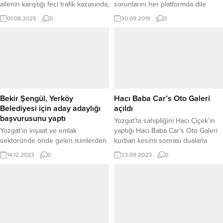
ailenin karıştığı feci trafik kazasında,
sorunlarını her platformda dile
34 yaşındaki Yeter Atak ile 7
getiren Milliyetçi Hareket Partisi
01.08.2025
0
30.09.2019
0
yaşındaki oğlu Emirhan Atak
(MHP) Yozgat Milletvekili Ethem
hayatını kaybetti. Kazada aynı
Sedef, Milli Eğitim Bakanı Ziya
araçta bulunan baba M.A. ile ailenin
Selçuk’a cevaplaması için Ziraat
diğer üç çocuğu ise yaralanarak
Fakültesi öncülüğünde, Tarım
hastaneye kaldırıldı. Avusturya’nın
Meslek Liselerinin açılmasına
Viyana kentine dönüş yolculuğuna
yönelik yazılı soru önergesi verdi.
çıkan Mikail Atak idaresindeki W-
13049P yabancı...
Bekir Şengül, Yerköy
Hacı Baba Car’s Oto Galeri
Belediyesi için aday adaylığı
açıldı
başvurusunu yaptı
Yozgat’ta sahipliğini Hacı Çiçek’in
Yozgat’ın inşaat ve emlak
yaptığı Hacı Baba Car’s Oto Galeri
sektöründe önde gelen isimlerden
kurban kesimi sonrası dualarla
olan Yapıtur İnşaat ve emlak Firması
açılışı yapıldı.
14.12.2023
0
23.09.2023
0
sahibi Bekir Şengül, 31 Mart’ta
yapılacak olan yerel seçimler için
Milliyetçi Hareket Partisi (MHP)’den
Yerköy Belediye Başkanlığı aday
adaylığı müracaatını yaptı.