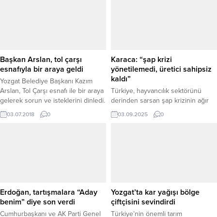
yakalayarak gözaltına aldı. İl
Jandarma Komutanlığından yapılan
yazılı açıklamada şu ifadeleri
kullandı: “Alınan duyumlar
doğrultusunda, (Y.Ü.) isimli şahsın,
arandığı suç nedeniyle
Başkan Arslan, tol çarşı
Karaca: “şap krizi
yakalanmasının gerektiği ve
esnafıyla bir araya geldi
yönetilemedi, üretici sahipsiz
yakınının yanına geleceği bilgisi...
kaldı”
Yozgat Belediye Başkanı Kazım
Arslan, Tol Çarşı esnafı ile bir araya
Türkiye, hayvancılık sektörünü
gelerek sorun ve isteklerini dinledi.
derinden sarsan şap krizinin ağır
Tol Çarşı’da yapılan düzenleme ve
sonuçlarıyla mücadele ediyor.
03.07.2018
0
03.09.2025
0
yenileme çalışmalarının yanı sıra
Anahtar Parti Yozgat İl Başkanı
diğer çalışmalar hakkında da
Olgun Sadık Karaca, yaşanan
esnafları bilgilendirdi.
süreci değerlendirerek yönetimsel
eksiklikleri ve üreticilerin yaşadığı
sıkıntıları kamuoyuyla paylaştı.
“RİSKLER ÖNGÖRÜLMEDİ, KRİZ
DERİNLEŞTİ”Karaca, yaptığı
açıklamada, risklerin zamanında
Erdoğan, tartışmalara “Aday
Yozgat’ta kar yağışı bölge
öngörülmemesi ve
benim” diye son verdi
çiftçisini sevindirdi
yönetilememesinin küçük bir
Cumhurbaşkanı ve AK Parti Genel
Türkiye’nin önemli tarım
sorunun büyük ekonomik ve