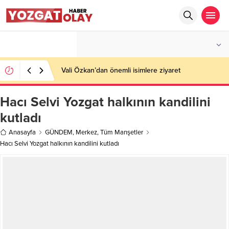
°C
YOZGAT
AZ BULUTLU
Vali Özkan’dan önemli isimlere ziyaret
Hacı Selvi Yozgat halkının kandilini
kutladı
Anasayfa
GÜNDEM
,
Merkez
,
Tüm Manşetler
Hacı Selvi Yozgat halkının kandilini kutladı