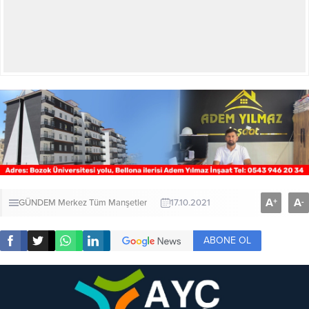
A
A
+
-
GÜNDEM
Merkez
Tüm Manşetler
17.10.2021
ABONE OL