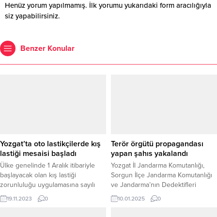
Henüz yorum yapılmamış. İlk yorumu yukarıdaki form aracılığıyla
siz yapabilirsiniz.
Benzer Konular
Yozgat’ta oto lastikçilerde kış
Terör örgütü propagandası
lastiği mesaisi başladı
yapan şahıs yakalandı
Ülke genelinde 1 Aralık itibariyle
Yozgat İl Jandarma Komutanlığı,
başlayacak olan kış lastiği
Sorgun İlçe Jandarma Komutanlığı
zorunluluğu uygulamasına sayılı
ve Jandarma’nın Dedektifleri
günlerin kala araç sahipleri kış
JASAT ekipleri, terör örgütü
19.11.2023
0
10.01.2025
0
lastiklerini değiştirmek için
propagandası yapmak suçundan
lastikçilerin yolunu tuttu.
aranan (Y.Ü.) isimli şahsı