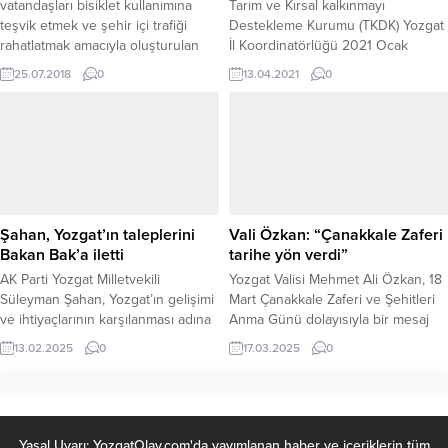
vatandaşları bisiklet kullanımına
Tarım ve Kırsal kalkınmayı
teşvik etmek ve şehir içi trafiği
Destekleme Kurumu (TKDK) Yozgat
rahatlatmak amacıyla oluşturulan
İl Koordinatörlüğü 2021 Ocak
Yozgat Akıllı Bisiklet Paylaşım
ayında ilan edilen IPARD II 10.
25.07.2018
0
13.04.2021
0
Sistemi (YOBİS) halkın hizmetine
Başvuru Çağrı Dönemini yüksek
sunuldu.
sayıda proje başvurusu ile
tamamladı.
Şahan, Yozgat’ın taleplerini
Vali Özkan: “Çanakkale Zaferi
Bakan Bak’a iletti
tarihe yön verdi”
AK Parti Yozgat Milletvekili
Yozgat Valisi Mehmet Ali Özkan, 18
Süleyman Şahan, Yozgat’ın gelişimi
Mart Çanakkale Zaferi ve Şehitleri
ve ihtiyaçlarının karşılanması adına
Anma Günü dolayısıyla bir mesaj
yürüttüğü yoğun çalışmalar
yayımlayarak, Çanakkale Zaferi’nin
13.02.2025
0
17.03.2025
0
kapsamında, Gençlik ve Spor
110’uncu yılını kutladı. Vali Özkan,
Bakanı Osman Aşkın Bak’ı
Türk milletinin tarihteki en büyük
makamında ziyaret etti. Milletvekili
direnişlerinden biri olan Çanakkale
Şahan, Ziyarette Yozgat’ın çeşitli
Zaferi’nin, bağımsızlık
alanlardaki taleplerini, Bakan Bak’a
mücadelesinin simgesi haline
Yasal Uyarı: YozgatOlay.com'da yayımlanan haber ve içeriklerin tüm