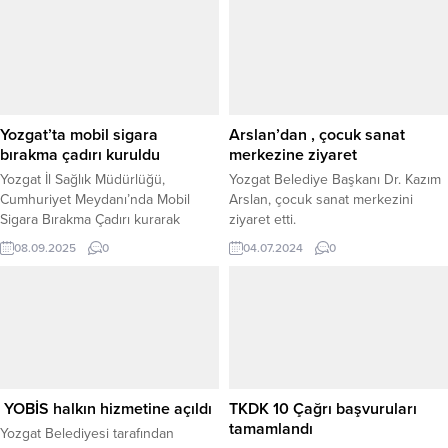
Yozgat’ta mobil sigara
Arslan’dan , çocuk sanat
bırakma çadırı kuruldu
merkezine ziyaret
Yozgat İl Sağlık Müdürlüğü,
Yozgat Belediye Başkanı Dr. Kazım
Cumhuriyet Meydanı’nda Mobil
Arslan, çocuk sanat merkezini
Sigara Bırakma Çadırı kurarak
ziyaret etti.
vatandaşlara danışmanlık hizmeti
08.09.2025
0
04.07.2024
0
sunmaya başladı. Mobil danışmanlık
çadırını İl Sağlık Müdürü Dr.
Mehmet Akif Karaarslan, Yozgat
Bozok Üniversitesi Tıp Fakültesi
Halk Sağlığı Anabilim Dalı Öğretim
Üyesi Prof. Dr. Mahmut Kılıç ve Halk
Sağlığı Hizmetleri Başkan
Yardımcısı Uz. Dr. Hanife...
YOBİS halkın hizmetine açıldı
TKDK 10 Çağrı başvuruları
tamamlandı
Yozgat Belediyesi tarafından