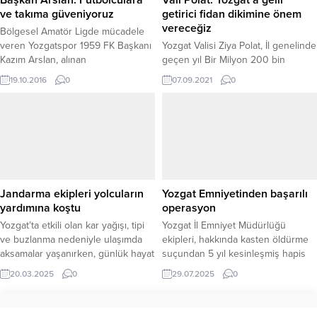
Başkan Arslan: Futbolculara
Vali Polat: Yozgat’a gelir
ve takıma güveniyoruz
getirici fidan dikimine önem
vereceğiz
Bölgesel Amatör Ligde mücadele
veren Yozgatspor 1959 FK Başkanı
Yozgat Valisi Ziya Polat, İl genelinde
Kazım Arslan, alınan
geçen yıl Bir Milyon 200 bin
mağlubiyetlerin moralleri
civarında fidan dikimi
19.10.2016
0
07.09.2021
0
bozmaması gerektiğini belirterek
gerçekleştirildiğini, bu yıl ise bu
futbolculara ve takıma güvendiğini
rakamın Bir Milyon 500 Bin
söyledi. Yozgatsporda alınan
civarında olmasını planladıklarını
mağlubiyetler sonrası Teknik
belirterek, Şehre gelir getirici fidan
Direktör Yahya Ünal’la yollarını
dikimine önem vereceklerini
ayıran kırmızı siyahlı ekibin
söyledi.
yönetimi bugün Belediye
Başkanlık makamında düzenlediği
Jandarma ekipleri yolcuların
Yozgat Emniyetinden başarılı
basın toplantısında yeni Teknik
yardımına koştu
operasyon
Hoca Ferudun Dündar’la
Yozgat’ta etkili olan kar yağışı, tipi
Yozgat İl Emniyet Müdürlüğü
anlaştıklarını açıkladı. Kulüp...
ve buzlanma nedeniyle ulaşımda
ekipleri, hakkında kasten öldürme
aksamalar yaşanırken, günlük hayat
suçundan 5 yıl kesinleşmiş hapis
da olumsuz etkilendi. İl genelinde
cezası bulunan A.P. isimli şahsı
20.03.2025
0
29.07.2025
0
kar ve tipi nedeniyle zaman zaman
Sorgun ilçesinde düzenlenen
yollar kapanma noktasına gelirken,
operasyonla yakaladı. Suçluların
Yozgat İl Jandarma Komutanlığı
adalete teslim edilmesine yönelik