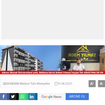
A
A
+
-
GÜNDEM
Merkez
Tüm Manşetler
11.08.2021
ABONE OL