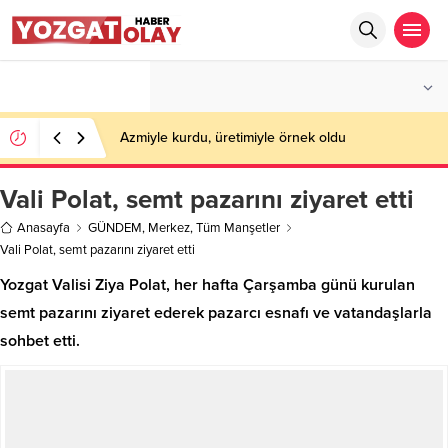
°C
YOZGAT
PARÇALI BULUTLU
Azmiyle kurdu, üretimiyle örnek oldu
Vali Polat, semt pazarını ziyaret etti
Anasayfa
GÜNDEM
,
Merkez
,
Tüm Manşetler
Vali Polat, semt pazarını ziyaret etti
Yozgat Valisi Ziya Polat, her hafta Çarşamba günü kurulan
semt pazarını ziyaret ederek pazarcı esnafı ve vatandaşlarla
sohbet etti.