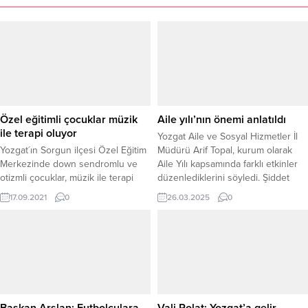
Özel eğitimli çocuklar müzik
Aile yılı’nın önemi anlatıldı
ile terapi oluyor
Yozgat Aile ve Sosyal Hizmetler İl
Yozgat´ın Sorgun ilçesi Özel Eğitim
Müdürü Arif Topal, kurum olarak
Merkezinde down sendromlu ve
Aile Yılı kapsamında farklı etkinler
otizmli çocuklar, müzik ile terapi
düzenlediklerini söyledi. Şiddet
oluyor.
Önleme ve İzleme Merkezi
17.09.2021
0
26.03.2025
0
Müdürlüğü tarafından
gerçekleştirilen etkinlikte, Yozgat
halkı Aile Yılı’nın önemine dair
bilgilendirildi. Her hafta kurulan
semt pazarına gidilerek yapılan
çalışma ile toplumda aile içi
iletişimin güçlendirilmesi ve
şiddetin...