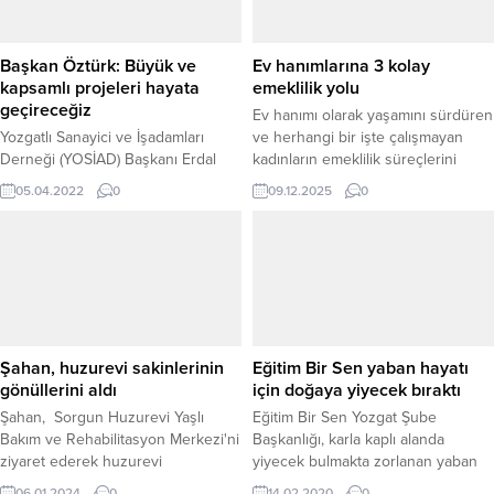
Başkan Öztürk: Büyük ve
Ev hanımlarına 3 kolay
kapsamlı projeleri hayata
emeklilik yolu
geçireceğiz
Ev hanımı olarak yaşamını sürdüren
Yozgatlı Sanayici ve İşadamları
ve herhangi bir işte çalışmayan
Derneği (YOSİAD) Başkanı Erdal
kadınların emeklilik süreçlerini
Öztürk, yıl içerisinde çok önemli bir
kolaylaştıran üç önemli uygulama
05.04.2022
0
09.12.2025
0
projeyi hayata geçireceklerini
dikkat çekiyor. Prim desteği sunan
belirterek, şehrin ekonomi ve
isteğe bağlı sigorta modeli, doğum
istihdamına yönelik çalışmaları
borçlanması ve vergisiz esnaf
sürdürdüklerini söyledi.
muafiyeti sayesinde milyonlarca
kadın sosyal güvenceye erişme
imkânı buluyor. Mevzuat uzmanları,
son dönemde getirilen desteklerin
kadınların sosyal güvenlik
Şahan, huzurevi sakinlerinin
Eğitim Bir Sen yaban hayatı
sistemine...
gönüllerini aldı
için doğaya yiyecek bıraktı
Şahan, Sorgun Huzurevi Yaşlı
Eğitim Bir Sen Yozgat Şube
Bakım ve Rehabilitasyon Merkezi'ni
Başkanlığı, karla kaplı alanda
ziyaret ederek huzurevi
yiyecek bulmakta zorlanan yaban
sakinlerinin gönüllerini aldı.
hayvanları için doğaya yiyecek
06.01.2024
0
14.02.2020
0