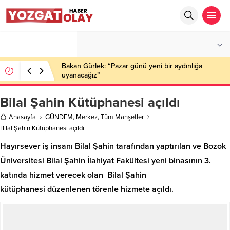
°C
YOZGAT
AZ BULUTLU
Bakan Gürlek: “Pazar günü yeni bir aydınlığa
uyanacağız”
Bilal Şahin Kütüphanesi açıldı
Anasayfa
GÜNDEM
,
Merkez
,
Tüm Manşetler
Bilal Şahin Kütüphanesi açıldı
Hayırsever iş insanı Bilal Şahin tarafından yaptırılan ve Bozok
Üniversitesi Bilal Şahin İlahiyat Fakültesi yeni binasının 3.
katında hizmet verecek olan Bilal Şahin
kütüphanesi düzenlenen törenle hizmete açıldı.