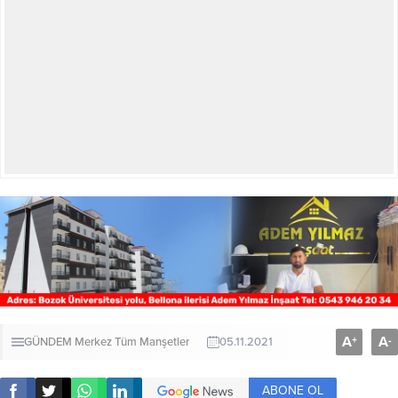
A
A
+
-
GÜNDEM
Merkez
Tüm Manşetler
05.11.2021
ABONE OL