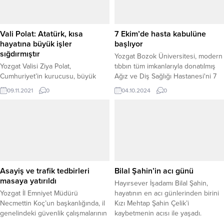
Vali Polat: Atatürk, kısa
7 Ekim’de hasta kabulüne
hayatına büyük işler
başlıyor
sığdırmıştır
Yozgat Bozok Üniversitesi, modern
Yozgat Valisi Ziya Polat,
tıbbın tüm imkanlarıyla donatılmış
Cumhuriyet’in kurucusu, büyük
Ağız ve Diş Sağlığı Hastanesi'ni 7
asker ve devlet adamı Gazi Mustafa
Ekim Pazartesi günü hasta
09.11.2021
0
04.10.2024
0
Kemal Atatürk'ü, ebediyete
kabulüne açıyor. Bölge halkına
intikalinin 83’üncü yıl dönümünde
kaliteli sağlık hizmeti sunmayı
rahmet ve saygıyla andıklarını
amaçlayan hastane, son teknolojik
belirterek, Gazi Mustafa Kemal
cihazlarla donatılmış olup, 8 ana
Atatürk’ün kısa hayatına büyük işler
bilim dalında 17 ünitede ağız ve diş
sığdırdığını söyledi.
sağlığı tedavi hizmeti verecek.
Asayiş ve trafik tedbirleri
Bilal Şahin’in acı günü
masaya yatırıldı
Hayırsever İşadamı Bilal Şahin,
Yozgat İl Emniyet Müdürü
hayatının en acı günlerinden birini
Necmettin Koç’un başkanlığında, il
Kızı Mehtap Şahin Çelik’i
genelindeki güvenlik çalışmalarının
kaybetmenin acısı ile yaşadı.
ele alındığı kapsamlı bir Genel