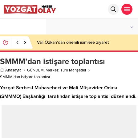
°C
YOZGAT
AZ BULUTLU
Vali Özkan’dan önemli isimlere ziyaret
SMMM’dan istişare toplantısı
Anasayfa
GÜNDEM
,
Merkez
,
Tüm Manşetler
SMMM’dan istişare toplantısı
Yozgat Serbest Muhasebeci ve Mali Müşavirler Odası
(SMMMO) Başkanlığı tarafından istişare toplantısı düzenlendi.