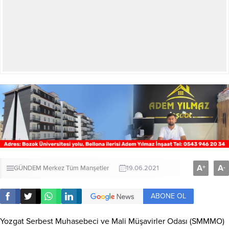
A
A
+
-
GÜNDEM
Merkez
Tüm Manşetler
19.06.2021
ABONE OL
Yozgat Serbest Muhasebeci ve Mali Müşavirler Odası (SMMMO)