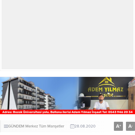
A
A
+
-
GÜNDEM
Merkez
Tüm Manşetler
28.08.2020