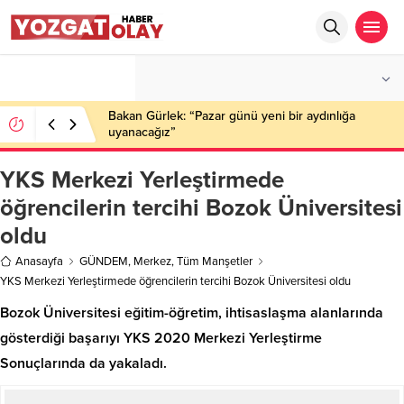
°C
YOZGAT
PARÇALI BULUTLU
Bakan Gürlek: “Pazar günü yeni bir aydınlığa
uyanacağız”
YKS Merkezi Yerleştirmede
öğrencilerin tercihi Bozok Üniversitesi
oldu
Anasayfa
GÜNDEM
,
Merkez
,
Tüm Manşetler
YKS Merkezi Yerleştirmede öğrencilerin tercihi Bozok Üniversitesi oldu
Bozok Üniversitesi eğitim-öğretim, ihtisaslaşma alanlarında
gösterdiği başarıyı YKS 2020 Merkezi Yerleştirme
Sonuçlarında da yakaladı.