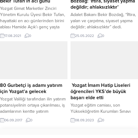
Bekir Tufan’ın acı günü
Bozdağ: ‘İftira, siyaset yapma
değildir; ahlaksızlıktır’
Yozgat Gimat Marketler Zinciri
Yönetim Kurulu Üyesi Bekir Tufan,
Adalet Bakanı Bekir Bozdağ, “İftira,
hayattaki en acı günlerinden birini
yalan ve çarpıtma, siyaset yapma
ablası Hamide Açık’ı genç yaşta
değildir; ahlaksızlıktır” dedi.
hayatını kaybetmesi ile yaşadı.
17.08.2021
0
25.05.2022
0
80 Gurbetçi iş adamı yatırım
Yozgat İmam Hatip Liseleri
için Yozgat’a gelecek
öğrencileri YKS’de büyük
başarı elde etti
Yozgat Valiliği tarafından ilin yatırım
potansiyelinin ortaya çıkarılması, iş
Yozgat eğitim camiası, son
adamlarının kentte yatırım
Yükseköğretim Kurumları Sınavı
yapmalarını sağlamak ve Yozgat’ın
(YKS) sonuçlarından oldukca
06.09.2017
0
08.09.2023
0
daha yaşanabilir bir şehir haline
memnun. İlde bulunan İmam Hatip
gelmesi için "Yozgatlı İşadamları
Liseleri öğrencileri, YKS'de Yozgat
Zirvesi'nin" ikincisi Sorgun'da
İmam Hatip Liseleri öğrencileri