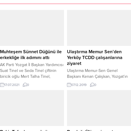
Muhteşem Sünnet Düğünü ile
Ulaştırma Memur Sen’den
erkekliğe ilk adımını attı
Yerköy TCDD çalışanlarına
ziyaret
AK Parti Yozgat İl Başkan Yardımcısı
Suat Tinel ve Seda Tinel çiftinin
Ulaştırma Memur-Sen Genel
biricik oğlu Mert Talha Tinel,
Başkanı Kenan Çalışkan, Yozgat’ın
muhteşem bir sünnet düğünü ile
Yerköy TCDD Gar Müdürlüğü
17.07.2021
0
07.12.2019
0
erkekliğe ilk adımını attı.
personelini ziyaret etti.