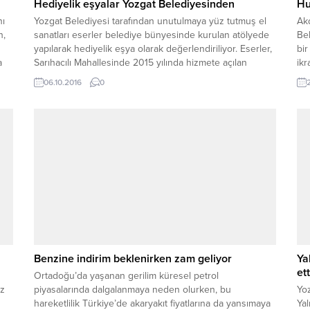
Hediyelik eşyalar Yozgat Belediyesinden
Hu
nı
Yozgat Belediyesi tarafından unutulmaya yüz tutmuş el
Ak
n,
sanatları eserler belediye bünyesinde kurulan atölyede
Bel
yapılarak hediyelik eşya olarak değerlendiriliyor. Eserler,
bir
a
Sarıhacılı Mahallesinde 2015 yılında hizmete açılan
ikr
Yöresel Ürünler Hediyelik Eşya ve Kahvaltı salonunda
bir
06.10.2016
0
sergilenerek satışa sunuluyor. Belediye Başkan
ikr
Yardımcısı Talip Karslıoğlu, ilde unutulmaya yüz tutmuş
ar
eserlerin tekrar canlandırılarak gelecek nesillere
bul
aktarılmasına...
Benzine indirim beklenirken zam geliyor
Ya
ett
Ortadoğu’da yaşanan gerilim küresel petrol
ez
piyasalarında dalgalanmaya neden olurken, bu
Yo
hareketlilik Türkiye’de akaryakıt fiyatlarına da yansımaya
Yal