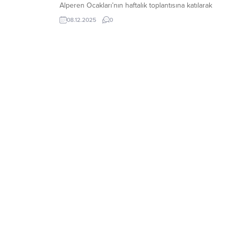
Alperen Ocakları’nın haftalık toplantısına katılarak
gençlerle bir araya geldi. Toplantıya; Alperen Ocakları
08.12.2025
0
Yozgat İl Başkanı Musa Seyda Şahin ve genç alperenl
katıldı. Samimi bir ortamda gerçekleşen buluşmada
Çıtak,...