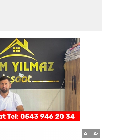
A
A
+
-