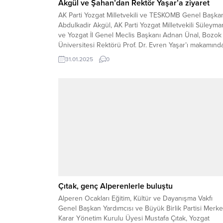
Akgül ve Şahan’dan Rektör Yaşar’a ziyaret
AK Parti Yozgat Milletvekili ve TESKOMB Genel Başka
Abdulkadir Akgül, AK Parti Yozgat Milletvekili Süleyma
ve Yozgat İl Genel Meclis Başkanı Adnan Ünal, Bozok
Üniversitesi Rektörü Prof. Dr. Evren Yaşar’ı makamınd
ziyaret etti. Ziyarette; Yozgat’ın eğitim alanındaki
31.01.2025
0
gelişmeleri ve üniversitenin geleceği hakkında görüş
alışverişinde bulunuldu. Ziyaret sırasında, Bozok
Üniversitesi’nin mevcut...
Çıtak, genç Alperenlerle buluştu
Alperen Ocakları Eğitim, Kültür ve Dayanışma Vakfı
Genel Başkan Yardımcısı ve Büyük Birlik Partisi Merk
Karar Yönetim Kurulu Üyesi Mustafa Çıtak, Yozgat