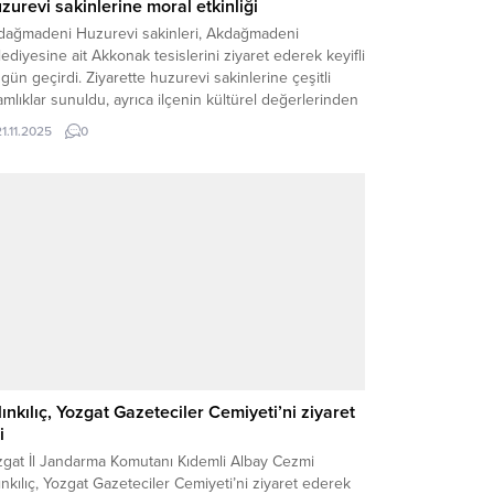
zurevi sakinlerine moral etkinliği
dağmadeni Huzurevi sakinleri, Akdağmadeni
ediyesine ait Akkonak tesislerini ziyaret ederek keyifli
 gün geçirdi. Ziyarette huzurevi sakinlerine çeşitli
amlıklar sunuldu, ayrıca ilçenin kültürel değerlerinden
i olan meşhur Akdağmadeni salebi de misafirlere
21.11.2025
0
am edildi. Tarihi dokusuyla ilçenin önemli değerleri
asında yer alan Akkonak tesislerinde gerçekleşen
uşmada huzurevi sakinleri uzun sohbetler eşliğinde...
lınkılıç, Yozgat Gazeteciler Cemiyeti’ni ziyaret
i
zgat İl Jandarma Komutanı Kıdemli Albay Cezmi
ınkılıç, Yozgat Gazeteciler Cemiyeti’ni ziyaret ederek