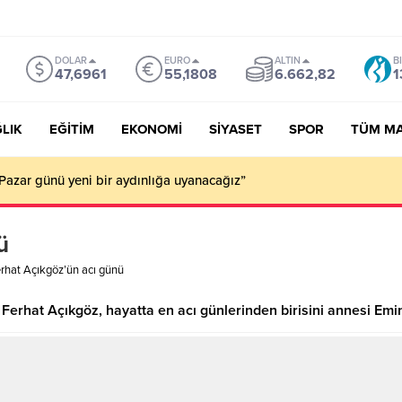
DOLAR
EURO
ALTIN
B
47,6961
55,1808
6.662,82
1
LIK
EĞİTİM
EKONOMİ
SİYASET
SPOR
TÜM M
Pazar günü yeni bir aydınlığa uyanacağız”
ü
rhat Açıkgöz’ün acı günü
ü Ferhat Açıkgöz, hayatta en acı günlerinden birisini annesi Em