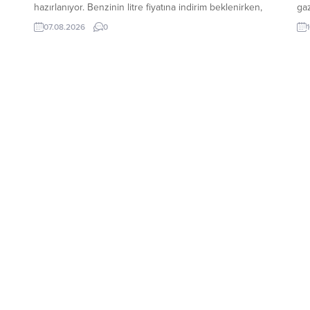
hazırlanıyor. Benzinin litre fiyatına indirim beklenirken,
gaz
fiyatlarda artış yapılması öngörülüyor. İran’ın Keşm
Hak
07.08.2026
0
er
Adası’na yönelik saldırı iddialarının ardından bölgede
Öm
yaşanan gelişmeler ve karşılıklı hamleler, petrol
isi
fiyatlarında hareketliliği artırdı. Küresel piyasalardaki
ger
dalgalanma, Türkiye’de akaryakıt tarifelerinin yeniden...
rol