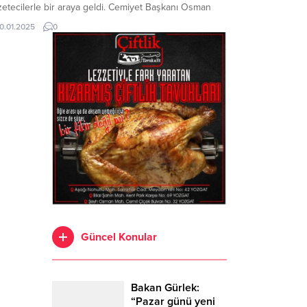
etecilerle bir araya geldi. Cemiyet Başkanı Osman
an Kiracı’nın il dışında olması nedeniyle Başkan Vekili
10.01.2025
0
er Ertuğrul ve Yozgat basınının önde gelen
mleriyle buluşan Albay Yalınkılıç, samimi bir ortamda
çekleşen toplantıda gazetecilerin toplumdaki önemli
üne değindi. Ziyarette,...
Güncel Konular
Bakan Gürlek:
“Pazar günü yeni