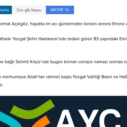
ABONE OL
aylaş
 Ferhat Açıkgöz, hayatta en acı günlerinden birisini annesi Emine
haftadır Yozgat Şehir Hastanesi’nde tedavi gören 83 yaşındaki Emi
e bağlı Selimli Köyü’nde bugün kılınan cenaze namazı sonrası to
 merhumeye Allah’tan rahmet başta Yozgat Valiliği Basın ve Halk
z.