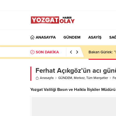
ANASAYFA
GÜNDEM
ASAYİŞ
SAĞ
SON DAKİKA
Bakan Gürlek: “
Ferhat Açıkgöz’ün acı gün
Anasayfa
GÜNDEM
,
Merkez
,
Tüm Manşetler
Fe
Yozgat Valiliği Basın ve Halkla İlişkiler Müdür