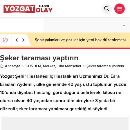
°C
YOZGAT
PARÇALI BULUTLU
Şehit yakınları ve gaziler için yeni hak düzenlemesi
Şeker taraması yaptırın
Anasayfa
GÜNDEM
,
Merkez
,
Tüm Manşetler
Şeker taraması yaptırın
Yozgat Şehir Hastanesi İç Hastalıkları Uzmanımız Dr. Esra
Eraslan Aydemir, ülke genelinde 40 yaş üstü toplumun yüzde
10’unda diyabet hastalığı görüldüğünü belirterek, kilosu ne
olursa olsun 40 yaşından sonra tüm bireylere 3 yılda bir
düzenli şeker taraması yapılması gerektiğini söyledi.