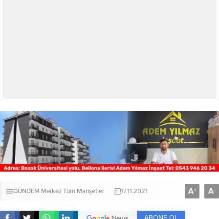
A
A
+
-
GÜNDEM
Merkez
Tüm Manşetler
17.11.2021
ABONE OL