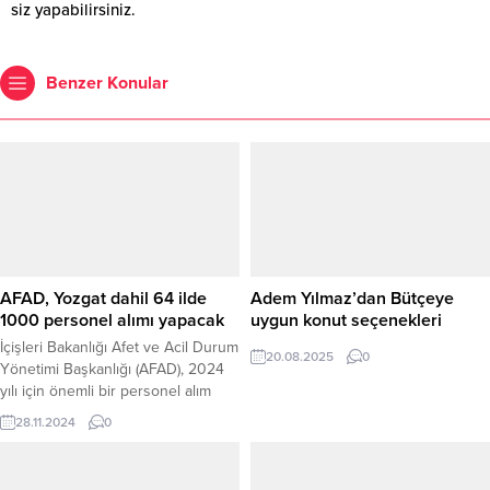
siz yapabilirsiniz.
Benzer Konular
AFAD, Yozgat dahil 64 ilde
Adem Yılmaz’dan Bütçeye
1000 personel alımı yapacak
uygun konut seçenekleri
İçişleri Bakanlığı Afet ve Acil Durum
20.08.2025
0
Yönetimi Başkanlığı (AFAD), 2024
yılı için önemli bir personel alım
ilanı yayımladı. Resmi Gazete’de
28.11.2024
0
yayımlanan ilana göre, AFAD, taşra
teşkilatında görev alacak 1.000
arama ve kurtarma teknikeri alımı