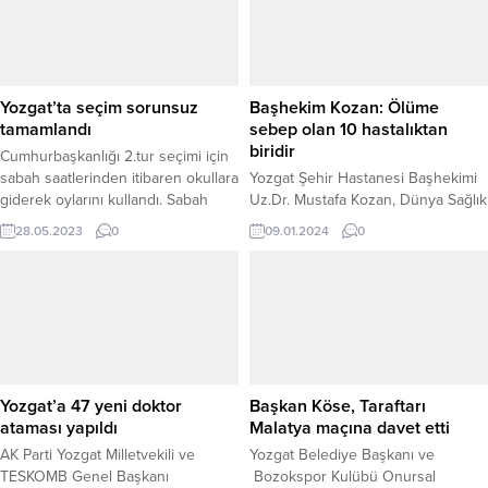
gerçekleştirecek. Alım yapılacak
iller arasında Yozgat da bulunuyor.
Başvurular, 9 Aralık 2024 saat
10.00 ile 17...
Yozgat’ta seçim sorunsuz
Başhekim Kozan: Ölüme
tamamlandı
sebep olan 10 hastalıktan
biridir
Cumhurbaşkanlığı 2.tur seçimi için
sabah saatlerinden itibaren okullara
Yozgat Şehir Hastanesi Başhekimi
giderek oylarını kullandı. Sabah
Uz.Dr. Mustafa Kozan, Dünya Sağlık
saat 08:00’de başlayan oy kullanım
Örgütü'ne göre dünyada ölüme
28.05.2023
0
09.01.2024
0
işlemi saat 17:00 itibariyle sorunsuz
sebep olan 10 hastalıktan birisinin
bir şekilde tamamlandı.
tüberküloz hastalığı olduğunu
belirtereki, özellikle akciğerlerde
görüldüğünü ve belirtilerinin
çoğunun akciğerlerle ilgili
olduğunu söyledi.
Yozgat’a 47 yeni doktor
Başkan Köse, Taraftarı
ataması yapıldı
Malatya maçına davet etti
AK Parti Yozgat Milletvekili ve
Yozgat Belediye Başkanı ve
TESKOMB Genel Başkanı
Bozokspor Kulübü Onursal