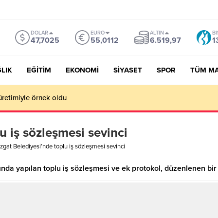
DOLAR
EURO
ALTIN
BI
47,7025
55,0112
6.519,97
1
LIK
EĞİTİM
EKONOMİ
SİYASET
SPOR
TÜM M
üretimiyle örnek oldu
u iş sözleşmesi sevinci
zgat Belediyesi’nde toplu iş sözleşmesi sevinci
nda yapılan toplu iş sözleşmesi ve ek protokol, düzenlenen bir