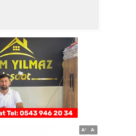
A
A
+
-