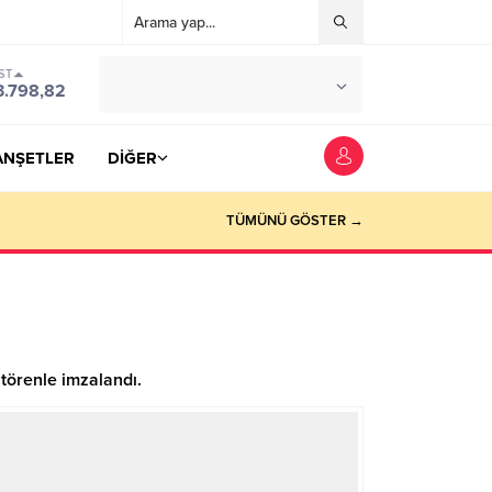
ST
°C
YOZGAT
3.798,82
PARÇALI BULUTLU
ANŞETLER
DİĞER
TÜMÜNÜ GÖSTER →
 törenle imzalandı.