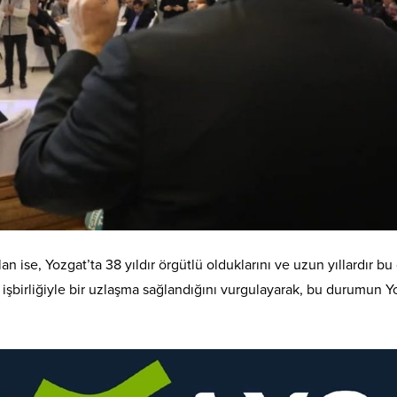
se, Yozgat’ta 38 yıldır örgütlü olduklarını ve uzun yıllardır bu g
n işbirliğiyle bir uzlaşma sağlandığını vurgulayarak, bu durumun 