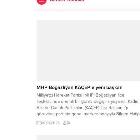
MHP Boğazlıyan KAÇEP’e yeni başkan
Milliyetçi Hareket Partisi (MHP) Boğazlıyan İlçe
Teşkilatı’nda önemli bir görev değişimi yaşandı. Kadın,
Aile ve Çocuk Politikaları (KAÇEP) İlçe Başkanlığı
görevine, partinin genel merkez onayıyla Bilgen Hatip
Altuntaş atandı. Başkanlık görevi, MHP Yozgat İl Başka
09.07.2025
0
Tekin Irgatoğlu tarafından Altuntaş’a tebliğ edildi. Bu
atama, hem MHP teşkilatı içinde hem de Boğazlıyan...