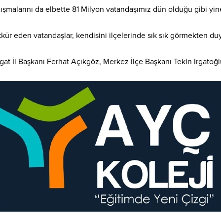
malarını da elbette 81 Milyon vatandaşımız dün olduğu gibi yine
ekkür eden vatandaşlar, kendisini ilçelerinde sık sık görmekten d
at İl Başkanı Ferhat Açıkgöz, Merkez İlçe Başkanı Tekin Irgatoğlu v