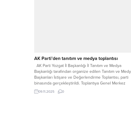
AK Parti’den tanıtım ve medya toplantısı
AK Parti Yozgat İl Başkanlığı İl Tanıtım ve Medya
Başkanlığı tarafından organize edilen Tanıtım ve Med
Başkanları İstişare ve Değerlendirme Toplantısı, parti
binasında gerçekleştirildi. Toplantıya Genel Merkez
Tanıtım ve Medya Başkan Yardımcısı Ülkü Efe Demirh
09.11.2025
0
katıldı. “KURUMSAL DİL, DOĞRU BİLGİ VE GÜÇLÜ
İÇERİKLE BÜYÜYECEĞİZ” Toplantının açılış konuşması
yapan İl...