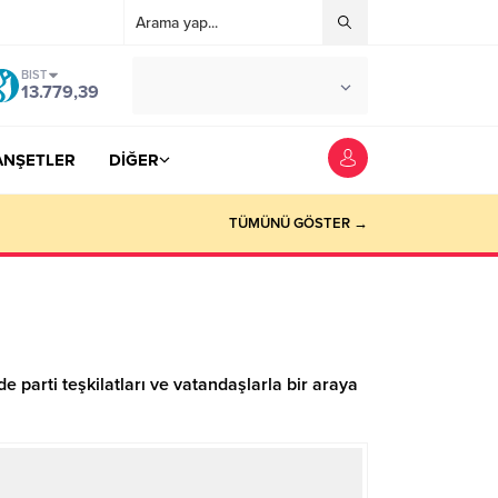
BIST
°C
YOZGAT
13.779,39
AZ BULUTLU
ANŞETLER
DİĞER
TÜMÜNÜ GÖSTER →
de parti teşkilatları ve vatandaşlarla bir araya