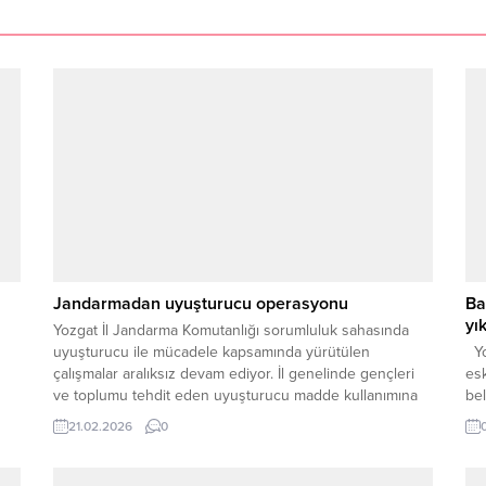
Jandarmadan uyuşturucu operasyonu
Ba
yı
Yozgat İl Jandarma Komutanlığı sorumluluk sahasında
uyuşturucu ile mücadele kapsamında yürütülen
Yo
çalışmalar aralıksız devam ediyor. İl genelinde gençleri
es
ve toplumu tehdit eden uyuşturucu madde kullanımına
bel
nı
karşı sürdürülen operasyonlara bir yenisi daha eklendi.
düz
21.02.2026
0
Bu kapsamda, Sorgun İlçe Jandarma Komutanlığı ile
ber
Yozgat İl Jandarma Komutanlığı Narkotik Suçlarla
Su
Mücadele Şube Müdürlüğü ekiplerince yapılan...
yan