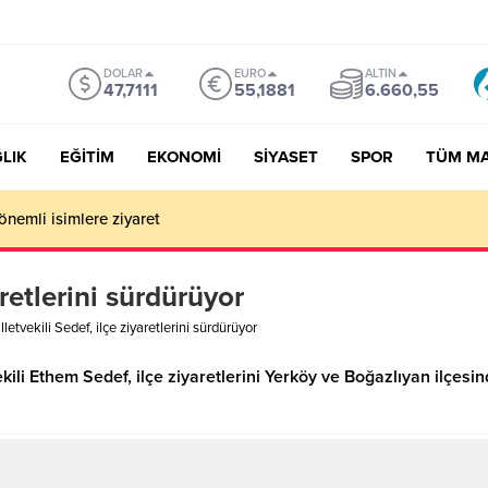
DOLAR
EURO
ALTIN
47,7111
55,1881
6.660,55
LIK
EĞİTİM
EKONOMİ
SİYASET
SPOR
TÜM M
önemli isimlere ziyaret
aretlerini sürdürüyor
lletvekili Sedef, ilçe ziyaretlerini sürdürüyor
kili Ethem Sedef, ilçe ziyaretlerini Yerköy ve Boğazlıyan ilçesin