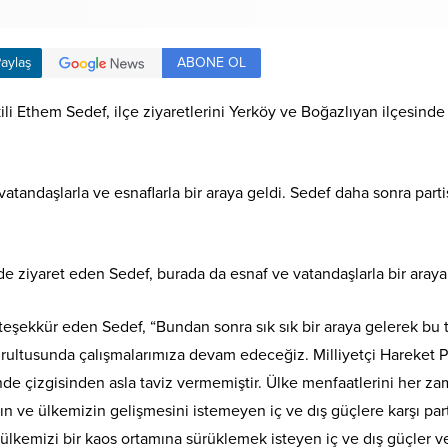
ABONE OL
aylaş
li Ethem Sedef, ilçe ziyaretlerini Yerköy ve Boğazlıyan ilçesinde p
vatandaşlarla ve esnaflarla bir araya geldi. Sedef daha sonra partis
de ziyaret eden Sedef, burada da esnaf ve vatandaşlarla bir araya
teşekkür eden Sedef, “Bundan sonra sık sık bir araya gelerek bu t
doğrultusunda çalışmalarımıza devam edeceğiz. Milliyetçi Hareket 
de çizgisinden asla taviz vermemiştir. Ülke menfaatlerini her z
ve ülkemizin gelişmesini istemeyen iç ve dış güçlere karşı partim
emizi bir kaos ortamına sürüklemek isteyen iç ve dış güçler ve 