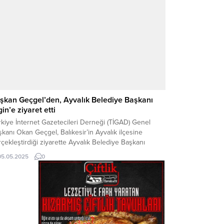
kan Arslan, gazetecilere yaptığı açıklamada, Yozgat’ı...
şkan Geçgel’den, Ayvalık Belediye Başkanı
gin’e ziyaret etti
kiye İnternet Gazetecileri Derneği (TİGAD) Genel
kanı Okan Geçgel, Balıkesir’in Ayvalık ilçesine
çekleştirdiği ziyarette Ayvalık Belediye Başkanı
ut Ergin ile bir araya geldi. Ziyaret kapsamında, yerel
05.05.2025
0
ının güçlendirilmesi, internet gazeteciliğinin
şılaştığı sorunlar ve çözüm önerileri üzerine kapsamlı
ğerlendirmelerde bulunuldu. Samimi bir ortamda
rçekleşen ziyarette; TİGAD Genel Başkanı Okan
gel ve...