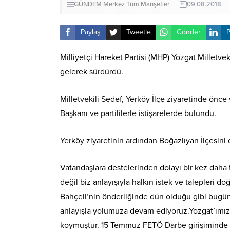
GÜNDEM
Merkez
Tüm Manşetler
09.08.2018
Paylaş
Tweetle
Gönder
P
Milliyetçi Hareket Partisi (MHP) Yozgat Milletveki
gelerek sürdürdü.
Milletvekili Sedef, Yerköy İlçe ziyaretinde önce 
Başkanı ve partililerle istişarelerde bulundu.
Yerköy ziyaretinin ardından Boğazlıyan İlçesini 
Vatandaşlara destelerinden dolayı bir kez daha 
değil biz anlayışıyla halkın istek ve talepleri 
Bahçeli’nin önderliğinde dün olduğu gibi bugün
anlayışla yolumuza devam ediyoruz.Yozgat’ımızın 
koymuştur. 15 Temmuz FETÖ Darbe girişiminde ülk