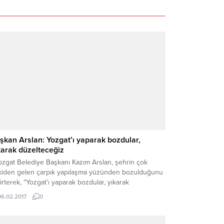
şkan Arslan: Yozgat’ı yaparak bozdular,
karak düzelteceğiz
zgat Belediye Başkanı Kazım Arslan, şehrin çok
kiden gelen çarpık yapılaşma yüzünden bozulduğunu
irterek, “Yozgat’ı yaparak bozdular, yıkarak
elteceğiz.”dedi. Belediye Başkanı Kazım Arslan,
06.02.2017
0
aberinde Başkan Yardımcısı Ahmet Akgün ile birlikte
ngurlu Caddesi kenarında bulunan Tarihi Fatih Camisi
ındaki deponun yıkım çalışmalarını yerinde inceledi.