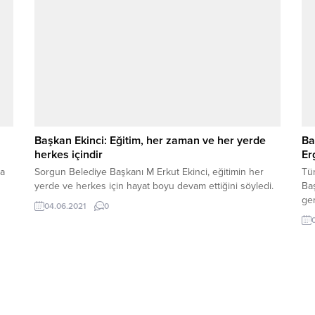
Baş
Başkan Ekinci: Eğitim, her zaman ve her yerde
Ba
herkes içindir
Er
ya
Sorgun Belediye Başkanı M Erkut Ekinci, eğitimin her
Tür
yerde ve herkes için hayat boyu devam ettiğini söyledi.
Baş
ger
04.06.2021
0
an
Mes
bas
nı
kar
de
ge
Geç