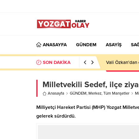
ANASAYFA
GÜNDEM
ASAYİŞ
SAĞ
SON DAKİKA
Vali Özkan’dan 
Milletvekili Sedef, ilçe ziy
Anasayfa
GÜNDEM
,
Merkez
,
Tüm Manşetler
Mi
Milliyetçi Hareket Partisi (MHP) Yozgat Milletve
gelerek sürdürdü.