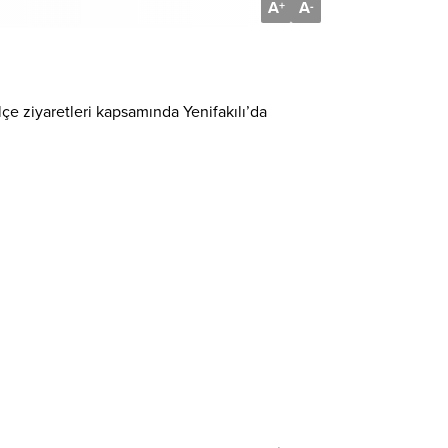
A
A
+
-
lçe ziyaretleri kapsamında Yenifakılı’da