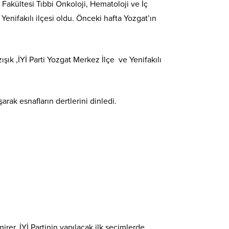
 Fakültesi Tıbbi Onkoloji, Hematoloji ve İç
Yenifakılı ilçesi oldu. Önceki hafta Yozgat’ın
ışık ,İYİ Parti Yozgat Merkez İlçe ve Yenifakılı
arak esnafların dertlerini dinledi.
irer, İYİ Partinin yapılacak ilk seçimlerde