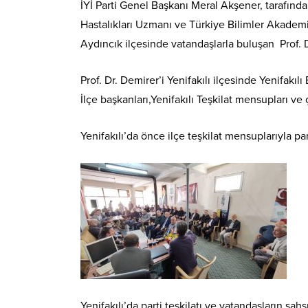
İYİ Parti Genel Başkanı Meral Akşener, tarafında
Hastalıkları Uzmanı ve Türkiye Bilimler Akademis
Aydıncık ilçesinde vatandaşlarla buluşan Prof. Dr
Prof. Dr. Demirer’i Yenifakılı ilçesinde Yenifakıl
İlçe başkanları,Yenifakılı Teşkilat mensupları ve ç
Yenifakılı’da önce ilçe teşkilat mensuplarıyla pa
Yenifakılı’da parti teşkilatı ve vatandaşların şa