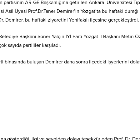
n partisinin AR-GE Başkanlığına getirilen Ankara Üniversitesi Tıp
i Asil Üyesi Prof.Dr.Taner Demirer’in Yozgat’ta bu haftaki durağı 
. Demirer, bu haftaki ziyaretini Yenifakılı ilçesine gerçekleştirdi.
ı Belediye Başkanı Soner Yalçın,İYİ Parti Yozgat İl Başkanı Metin Öz
ok sayıda partililer karşıladı.
rti binasında buluşan Demirer daha sonra ilçedeki işyerlerini dolaş
hsına gösterdiği ilgi ve sevgiden dolayı teşekkür eden Prof. Dr. Dem