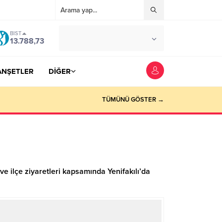
BIST
°C
YOZGAT
13.788,73
AZ BULUTLU
ANŞETLER
DİĞER
TÜMÜNÜ GÖSTER →
e ilçe ziyaretleri kapsamında Yenifakılı’da