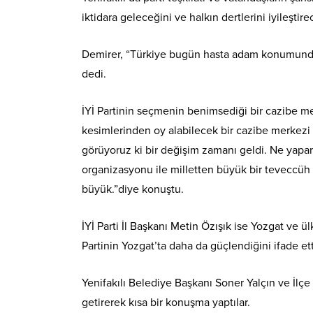
iktidara geleceğini ve halkın dertlerini iyileştire
Demirer, “Türkiye bugün hasta adam konumunda..A
dedi.
İYİ Partinin seçmenin benimsediği bir cazibe me
kesimlerinden oy alabilecek bir cazibe merkezi h
görüyoruz ki bir değişim zamanı geldi. Ne yapar
organizasyonu ile milletten büyük bir teveccüh
büyük.”diye konuştu.
İYİ Parti İl Başkanı Metin Özışık ise Yozgat ve 
Partinin Yozgat’ta daha da güçlendiğini ifade ett
Yenifakılı Belediye Başkanı Soner Yalçın ve İlç
getirerek kısa bir konuşma yaptılar.