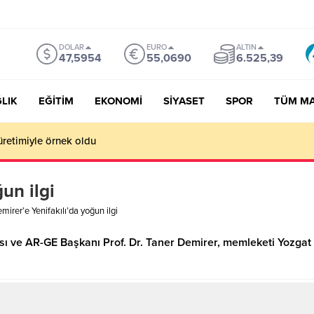
DOLAR
EURO
ALTIN
47,5954
55,0690
6.525,39
LIK
EĞİTİM
EKONOMİ
SİYASET
SPOR
TÜM M
üretimiyle örnek oldu
un ilgi
mirer’e Yenifakılı’da yoğun ilgi
ısı ve AR-GE Başkanı Prof. Dr. Taner Demirer, memleketi Yozgat v