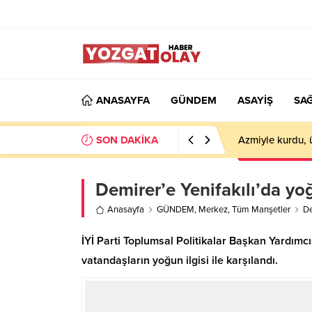
ANASAYFA
GÜNDEM
ASAYİŞ
SAĞ
SON DAKİKA
Azmiyle kurdu, 
Demirer’e Yenifakılı’da yoğ
Anasayfa
GÜNDEM
,
Merkez
,
Tüm Manşetler
De
İYİ Parti Toplumsal Politikalar Başkan Yardımc
vatandaşların yoğun ilgisi ile karşılandı.