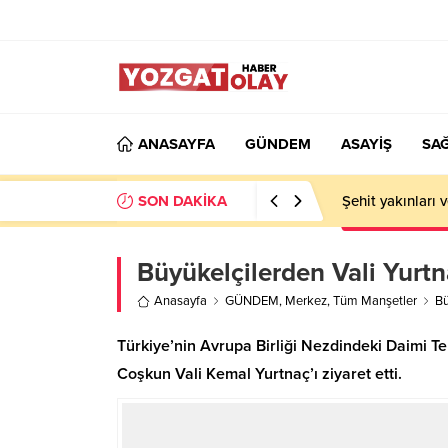
ANASAYFA
GÜNDEM
ASAYİŞ
SAĞ
SON DAKİKA
Şehit yakınları 
Büyükelçilerden Vali Yurtn
Anasayfa
GÜNDEM
,
Merkez
,
Tüm Manşetler
Bü
Türkiye’nin Avrupa Birliği Nezdindeki Daimi T
Coşkun Vali Kemal Yurtnaç’ı ziyaret etti.