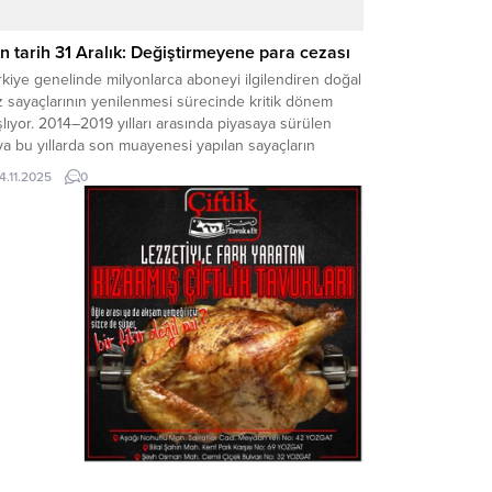
n tarih 31 Aralık: Değiştirmeyene para cezası
kiye genelinde milyonlarca aboneyi ilgilendiren doğal
 sayaçlarının yenilenmesi sürecinde kritik dönem
lıyor. 2014–2019 yılları arasında piyasaya sürülen
a bu yıllarda son muayenesi yapılan sayaçların
lanım süresi 31 Aralık 2025 tarihinde doluyor.
14.11.2025
0
irtilen tarihe kadar sayaçlarını yenilemeyen abonelere
 Sanayi ve Teknoloji Bakanlığı tarafından para cezası
gulanacak. BAŞVURULAR İL MÜDÜRLÜKLERİNE...