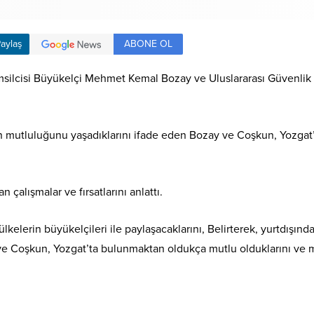
ABONE OL
aylaş
emsilcisi Büyükelçi Mehmet Kemal Bozay ve Uluslararası Güvenlik
 mutluluğunu yaşadıklarını ifade eden Bozay ve Coşkun, Yozgat’
 çalışmalar ve fırsatlarını anlattı.
lkelerin büyükelçileri ile paylaşacaklarını, Belirterek, yurtdışınd
 ve Coşkun, Yozgat’ta bulunmaktan oldukça mutlu olduklarını ve m