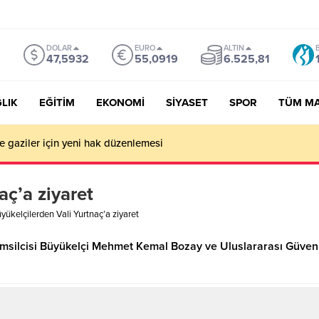
DOLAR
EURO
ALTIN
47,5932
55,0919
6.525,81
LIK
EĞİTİM
EKONOMİ
SİYASET
SPOR
TÜM M
ve gaziler için yeni hak düzenlemesi
aç’a ziyaret
yükelçilerden Vali Yurtnaç’a ziyaret
emsilcisi Büyükelçi Mehmet Kemal Bozay ve Uluslararası Güvenl