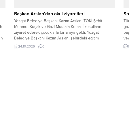
Başkan Arslan’dan okul ziyaretleri
So
Yozgat Belediye Başkanı Kazım Arslan, TOKİ Şehit
Tür
ah
Mehmet Koçak ve Gazi Mustafa Kemal İlkokullarını
gaz
ziyaret ederek çocuklarla bir araya geldi. Yozgat
baş
ın
Belediye Başkanı Kazım Arslan, şehirdeki eğitim
vey
m
faaliyetlerini desteklemek amacıyla TOKİ Şehit Mehmet
kul
24.10.2025
0
Koçak ve Gazi Mustafa Kemal İlkokullarını ziyaret etti.
Bel
Başkan Arslan, okul yönetimi tarafından düzenlenen
ise
kermes etkinliğine katılarak...
uy