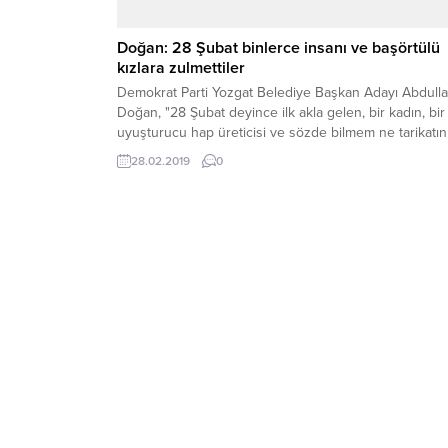
Doğan: 28 Şubat binlerce insanı ve başörtülü
kızlara zulmettiler
Demokrat Parti Yozgat Belediye Başkan Adayı Abdull
Doğan, "28 Şubat deyince ilk akla gelen, bir kadın, bir
uyuşturucu hap üreticisi ve sözde bilmem ne tarikatın
lideri. Algı yönetimi budur. Sosyal dezenformik iletişi
28.02.2019
0
mühendisliği budur. Böylece inananları rencide ettiler;
binlerce başörtülü kıza zulmettiler.”dedi.