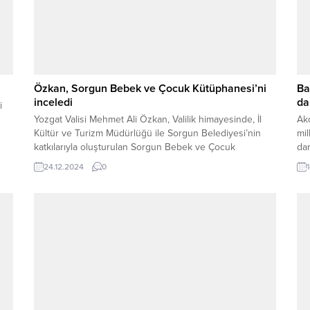
Özkan, Sorgun Bebek ve Çocuk Kütüphanesi’ni
Ba
inceledi
da
i
Yozgat Valisi Mehmet Ali Özkan, Valilik himayesinde, İl
Ak
Kültür ve Turizm Müdürlüğü ile Sorgun Belediyesi’nin
mi
katkılarıyla oluşturulan Sorgun Bebek ve Çocuk
dar
Kütüphanesi’nde incelemelerde bulundu. Kısa süre
dur
24.12.2024
0
içerisinde hizmete girmesi planlanan kütüphanede, 0-6
yaş aralığındaki bebek ve çocuklara yönelik oyuncaklar,
resimler ve kitaplarla okuma alışkanlığı kazandırmak
amaçlanıyor. Vali Özkan, Sorgun Belediye...