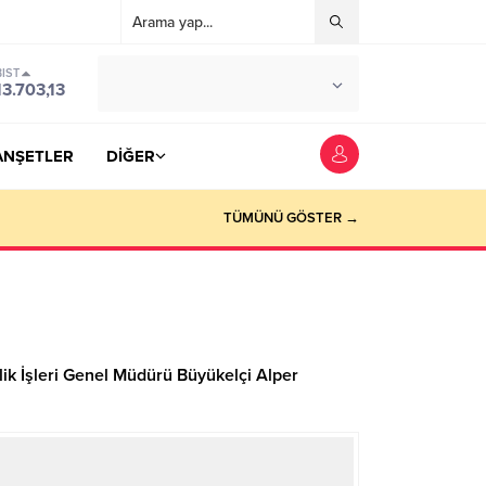
BIST
°C
YOZGAT
13.703,13
PARÇALI BULUTLU
ANŞETLER
DİĞER
TÜMÜNÜ GÖSTER →
ik İşleri Genel Müdürü Büyükelçi Alper