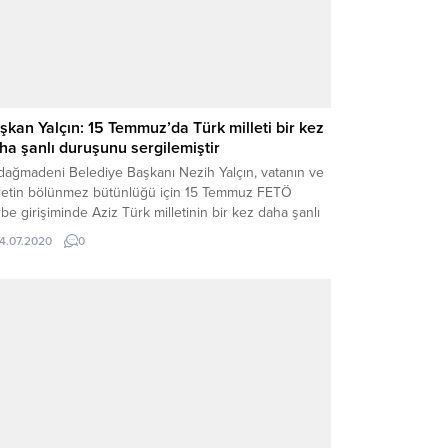
şkan Yalçın: 15 Temmuz’da Türk milleti bir kez
ha şanlı duruşunu sergilemiştir
dağmadeni Belediye Başkanı Nezih Yalçın, vatanın ve
lletin bölünmez bütünlüğü için 15 Temmuz FETÖ
be girişiminde Aziz Türk milletinin bir kez daha şanlı
uşunu sergilediğini söyledi.
14.07.2020
0