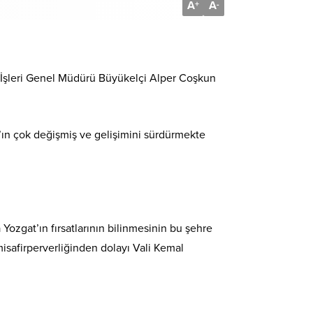
A
A
+
-
 İşleri Genel Müdürü Büyükelçi Alper Coşkun
ın çok değişmiş ve gelişimini sürdürmekte
a Yozgat’ın fırsatlarının bilinmesinin bu şehre
isafirperverliğinden dolayı Vali Kemal