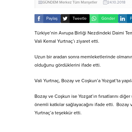
GÜNDEM
Merkez
Tüm Manşetler
24.10.2018
Paylaş
Tweetle
Gönder
P
Türkiye’nin Avrupa Birliği Nezdindeki Daimi T
Vali Kemal Yurtnaç’ı ziyaret etti.
Uzun bir aradan sonra memleketlerinde olmanın
olduğunu gördüklerini ifade etti.
Vali Yurtnaç, Bozay ve Coşkun’a Yozgat’ta yapılan
Bozay ve Coşkun ise Yozgat’ın fırsatlarını diğer ü
önemli katkılar sağlayacağını ifade etti. Bozay
Yurtnaç’a teşekkür etti.