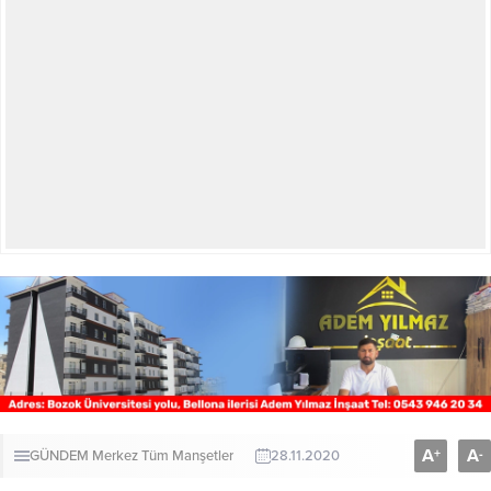
A
A
+
-
GÜNDEM
Merkez
Tüm Manşetler
28.11.2020