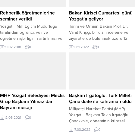
Rehberlik öğretmenlerine
Bakan Kirişçi Cumartesi günü
seminer verildi
Yozgat’a geliyor
Yozgat İl Milli Eğitim Müdürlüğü
Tarım ve Orman Bakanı Prof. Dr.
tarafından öğrenci, veli ve
Vahit Kirişçi, bir dizi inceleme ve
öğretmen işbirliğinin artırılması ve
ziyaretlerde bulunmak üzere 12
sorunların daha kısa sürede
Kasım Cumartesi günü Yozgat’a
19.02.2018
0
10.11.2022
0
çözüme kavuşturulması için
gelecek.
rehberlik öğretmenlerine yönelik 5
günlük eğitim semineri düzenlendi.
MHP Yozgat Belediyesi Meclis
Başkan Irgatoğlu: Türk Milleti
Grup Başkanı Yılmaz’dan
Çanakkale ile kahraman oldu
Bayram mesajı
Milliyetçi Hareket Partisi (MHP)
Yozgat İl Başkanı Tekin Irgatoğlu,
12.05.2021
0
Çanakkale, döneminin küresel
güçlerinin, milletin en zayıf
17.03.2022
0
olduğunu zannettikleri bir