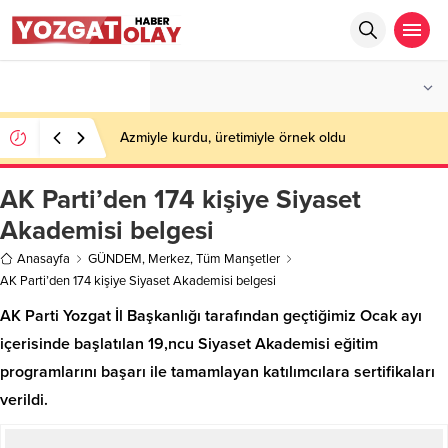
°C
YOZGAT
PARÇALI BULUTLU
Azmiyle kurdu, üretimiyle örnek oldu
AK Parti’den 174 kişiye Siyaset
Akademisi belgesi
Anasayfa
GÜNDEM
,
Merkez
,
Tüm Manşetler
AK Parti’den 174 kişiye Siyaset Akademisi belgesi
AK Parti Yozgat İl Başkanlığı tarafından geçtiğimiz Ocak ayı
içerisinde başlatılan 19,ncu Siyaset Akademisi eğitim
programlarını başarı ile tamamlayan katılımcılara sertifikaları
verildi.