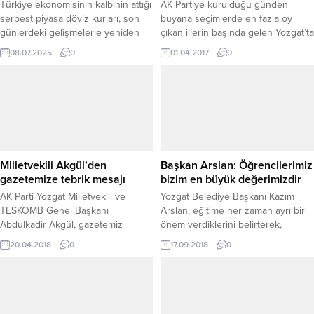
Türkiye ekonomisinin kalbinin attığı
AK Partiye kurulduğu günden
serbest piyasa döviz kurları, son
buyana seçimlerde en fazla oy
günlerdeki gelişmelerle yeniden
çıkan illerin başında gelen Yozgat’ta
hareketlendi. Ekonomik kriz ve
vatandaşlar 4 Nisan Salı günü
08.07.2025
0
01.04.2017
0
yüksek enflasyonun gölgesinde,
Yozgat’a gelecek olan Başbakan
dövizdeki dalgalanmalar hem
Binali Yıldırım’dan müjde bekliyor.
yatırımcıları hem de vatandaşları
tedirgin ediyor. İstanbul serbest
piyasada bugün dolar 40,0190
liradan, avro ise 47,0070 liradan
güne başladı. Dolar kuru, uzun bir
aranın ardından yeniden 40 TL...
Milletvekili Akgül’den
Başkan Arslan: Öğrencilerimiz
gazetemize tebrik mesajı
bizim en büyük değerimizdir
AK Parti Yozgat Milletvekili ve
Yozgat Belediye Başkanı Kazım
TESKOMB Genel Başkanı
Arslan, eğitime her zaman ayrı bir
Abdulkadir Akgül, gazetemiz
önem verdiklerini belirterek,
Yeniufuk’un 22 Kuruluş Yıldönümü
“Öğrencilerimiz bizim en büyük
20.04.2018
0
17.09.2018
0
dolayısıyla telefonla arayarak tebrik
değerimizdir.”dedi.
etti.