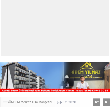
A
A
+
-
GÜNDEM
Merkez
Tüm Manşetler
28.11.2020