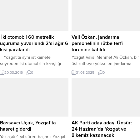
birimlerinin, aralarında Yozgat’ın da
oyun, izleyicilerin büyük beğenisini
bulunduğu 47 ilde gerçekleştirdiği
topladı. Yozgat Büyük Sinema ve
kapsamlı operasyonlarda terör
Kültür Merkezi’nde gerçekleştirilen
örgütü DEAŞ’a büyük bir darbe
gösterime, İl Millî Eğitim Müdürü
vurulduğunu duyurdu. Son iki
İsmail Altınkaynak, okul müdürleri,
haftada yürütülen koordineli
öğretmenler, öğrenciler ve çok
İki otomobil 60 metrelik
Vali Özkan, jandarma
operasyonlar sonucunda toplam...
sayıda vatandaş katıldı....
uçuruma yuvarlandı:2’si ağır 6
personelinin rütbe terfi
kişi yaralandı
törenine katıldı
Yozgat’ta aynı istikamete
Yozgat Valisi Mehmet Ali Özkan, bir
seyreden iki otomobilin karıştığı
üst rütbeye yükselen jandarma
kazada otomobiller 60 metre
personeli için düzenlenen rütbe
20.03.2016
0
31.08.2025
0
yükseklikten uçuruma yuvarlandı.
terfi törenine katıldı. Törende
Kazada, 2’si ağır 6 kişi yaralandı.
konuşan Vali Özkan, yeni rütbeye
Kaza, Yozgat – Kayseri yolu TOKİ
yükselen jandarma personelini
konutları karşısında meydana geldi.
tebrik ederek, “Yeni rütbeleriniz
Edinilen bilgiye göre, Yozgat
hayırlı olsun. Bundan sonraki
istikametinden Kayseri istikametine
görevlerinizde üstün başarılar
seyir halinde olan Mehmet
diliyorum.” dedi. Jandarma
Canpolat idaresindeki 66 DV 726
teşkilatının, vatanın birlik ve
Başsavcı Uçak, Yozgat’ta
AK Parti aday adayı Ünsür:
plakalı otomobil,...
beraberliği ile milletin huzur ve
hasret giderdi
24 Haziran’da Yozgat ve
güvenliği...
ülkemiz kazanacak
Yaklaşık 4 yıl süren başarılı Yozgat