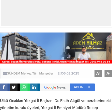
A
A
+
-
GÜNDEM
Merkez
Tüm Manşetler
05.02.2025
ABONE OL
Ülkü Ocakları Yozgat İl Başkanı Dr. Fatih Akgül ve beraberindeki
yönetim kurulu üyeleri, Yozgat İl Emniyet Müdürü Recep