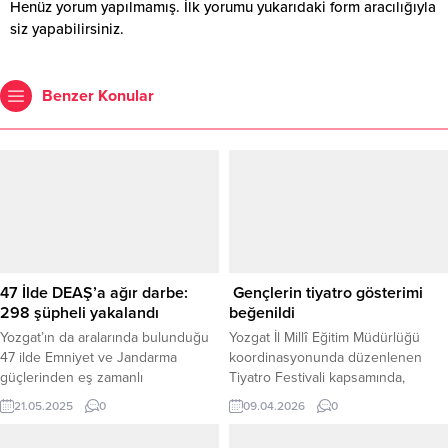
Henüz yorum yapılmamış. İlk yorumu yukarıdaki form aracılığıyla
siz yapabilirsiniz.
Benzer Konular
47 İlde DEAŞ’a ağır darbe:
Gençlerin tiyatro gösterimi
298 şüpheli yakalandı
beğenildi
Yozgat’ın da aralarında bulunduğu
Yozgat İl Millî Eğitim Müdürlüğü
47 ilde Emniyet ve Jandarma
koordinasyonunda düzenlenen
güçlerinden eş zamanlı
Tiyatro Festivali kapsamında,
operasyonda 298 DEAŞ şüphelisi
Yozgat Kız Anadolu İmam Hatip
21.05.2025
0
09.04.2026
0
yakalandı. İçişleri Bakanı Ali
Lisesi öğrencileri tarafından
Yerlikaya, Emniyet ve Jandarma
hazırlanan “Kaybolan Elmas” adlı