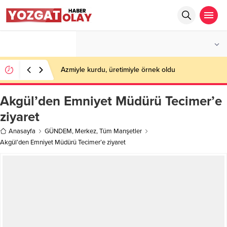
°C
YOZGAT
PARÇALI BULUTLU
Azmiyle kurdu, üretimiyle örnek oldu
Akgül’den Emniyet Müdürü Tecimer’e
ziyaret
Anasayfa
GÜNDEM
,
Merkez
,
Tüm Manşetler
Akgül’den Emniyet Müdürü Tecimer’e ziyaret