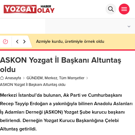
°C
YOZGAT
PARÇALI BULUTLU
Azmiyle kurdu, üretimiyle örnek oldu
ASKON Yozgat İl Başkanı Altuntaş
oldu
Anasayfa
GÜNDEM
,
Merkez
,
Tüm Manşetler
ASKON Yozgat İl Başkanı Altuntaş oldu
Merkezi İstanbul’da bulunan, Ak Parti ve Cumhurbaşkanı
Recep Tayyip Erdoğan a yakınlığıyla bilinen Anadolu Aslanları
İş Adamları Derneği (ASKON) Yozgat Şube kurucu başkanı
belirlendi. Derneğin Yozgat Kurucu Başkanlığına Çelebi
Altuntaş getirildi.