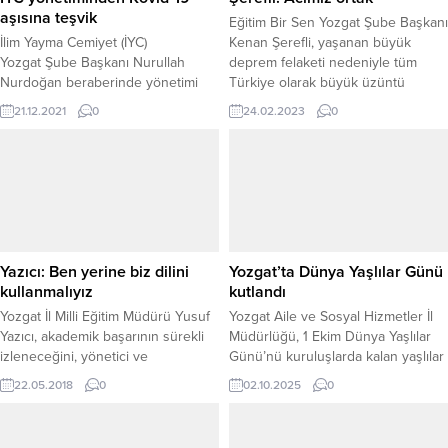
aşısına teşvik
Eğitim Bir Sen Yozgat Şube Başkanı
İlim Yayma Cemiyet (İYC)
Kenan Şerefli, yaşanan büyük
Yozgat Şube Başkanı Nurullah
deprem felaketi nedeniyle tüm
Nurdoğan beraberinde yönetimi
Türkiye olarak büyük üzüntü
kurulu üyeleri ile birlikte
içerisinde olduklarını belirterek,
21.12.2021
0
24.02.2023
0
vatandaşları Kovid-19 aşısına teşvik
acıların ortak olduğunu söyledi.
etme amacıyla 3. aşılarını yaptırdı.
Yazıcı: Ben yerine biz dilini
Yozgat’ta Dünya Yaşlılar Günü
kullanmalıyız
kutlandı
Yozgat İl Milli Eğitim Müdürü Yusuf
Yozgat Aile ve Sosyal Hizmetler İl
Yazıcı, akademik başarının sürekli
Müdürlüğü, 1 Ekim Dünya Yaşlılar
izleneceğini, yönetici ve
Günü’nü kuruluşlarda kalan yaşlılar
öğretmenlerin planla, uygula,
ve çocuklarla birlikte düzenlenen
22.05.2018
0
02.10.2025
0
kontrol et, önlem al (PUKÖ)
duygu yüklü bir programla kutladı.
prensibiyle çalışması halinde
Programda yaşlılar, hayat
iletişim sorunu olmadan başarıya
tecrübelerini ve anılarını paylaşarak