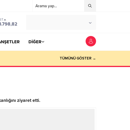
ST
°C
YOZGAT
3.798,82
PARÇALI BULUTLU
ANŞETLER
DİĞER
TÜMÜNÜ GÖSTER →
lığını ziyaret etti.