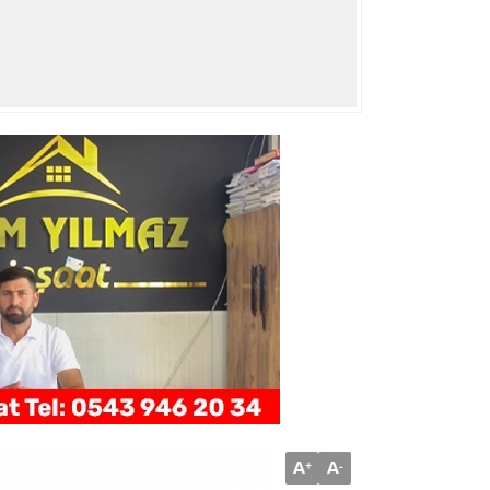
A
A
+
-