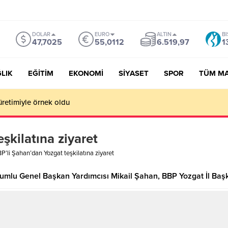
DOLAR
EURO
ALTIN
BI
47,7025
55,0112
6.519,97
1
LIK
EĞİTİM
EKONOMİ
SİYASET
SPOR
TÜM M
üretimiyle örnek oldu
şkilatına ziyaret
P’li Şahan’dan Yozgat teşkilatına ziyaret
rumlu Genel Başkan Yardımcısı Mikail Şahan, BBP Yozgat İl Başkan