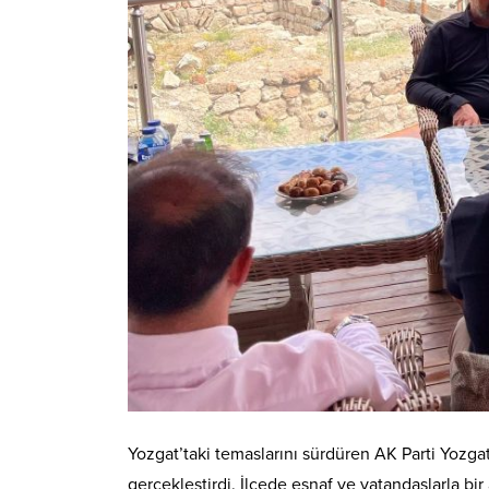
Yozgat’taki temaslarını sürdüren AK Parti Yozga
gerçekleştirdi. İlçede esnaf ve vatandaşlarla bi