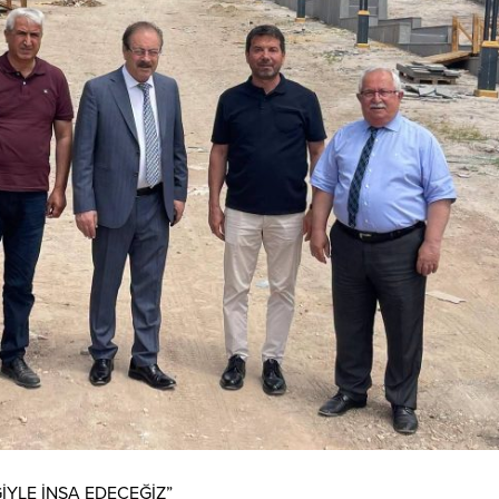
ĞİYLE İNŞA EDECEĞİZ”