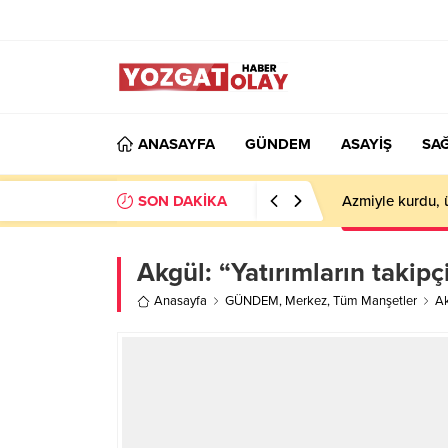
ANASAYFA
GÜNDEM
ASAYİŞ
SAĞ
SON DAKİKA
Azmiyle kurdu, 
Akgül: “Yatırımların takipç
Anasayfa
GÜNDEM
,
Merkez
,
Tüm Manşetler
Ak