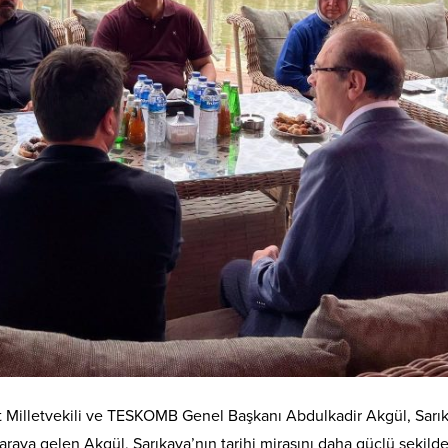
t Milletvekili ve TESKOMB Genel Başkanı Abdulkadir Akgül, Sarık
r araya gelen Akgül, Sarıkaya’nın tarihi mirasını daha güçlü şekil