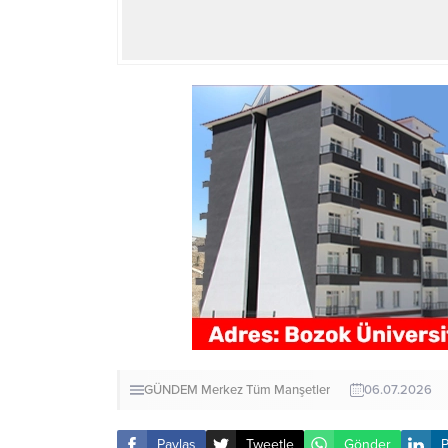
GÜNDEM
Merkez
Tüm Manşetler
06.07.2026
Paylaş
Tweetle
Gönder
P