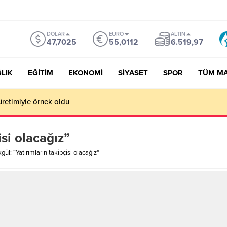
DOLAR
EURO
ALTIN
47,7025
55,0112
6.519,97
LIK
EĞİTİM
EKONOMİ
SİYASET
SPOR
TÜM M
üretimiyle örnek oldu
isi olacağız”
gül: “Yatırımların takipçisi olacağız”