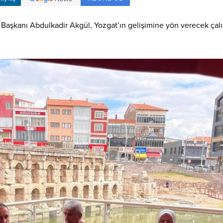
Başkanı Abdulkadir Akgül, Yozgat’ın gelişimine yön verecek çalı