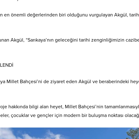
nin en önemli değerlerinden biri olduğunu vurgulayan Akgül, tarih
an Akgül, “Sarıkaya’nın geleceğini tarihi zenginliğimizin cazibes
ELENDİ
 Millet Bahçesi’ni de ziyaret eden Akgül ve beraberindeki heye
e hakkında bilgi alan heyet, Millet Bahçesi’nin tamamlanmasıyla
ileler, çocuklar ve gençler için modern bir buluşma noktası olacağı 