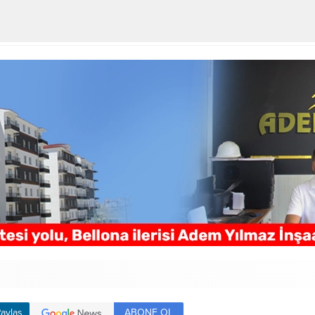
ABONE OL
aylaş