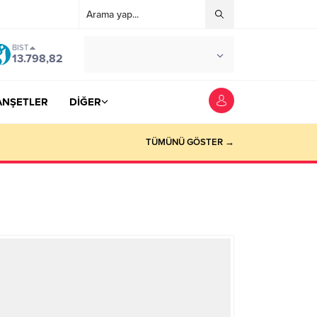
BIST
°C
YOZGAT
13.798,82
AZ BULUTLU
ANŞETLER
DİĞER
TÜMÜNÜ GÖSTER →