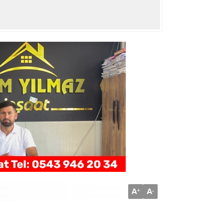
A
A
+
-