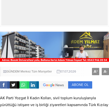
A
A
+
-
GÜNDEM
Merkez
Tüm Manşetler
07.07.2026
ABONE OL
AK Parti Yozgat İl Kadın Kolları, sivil toplum kuruluşlarıyla
yürüttüğü istişare ve iş birliği ziyaretleri kapsamında Türk Kızılay