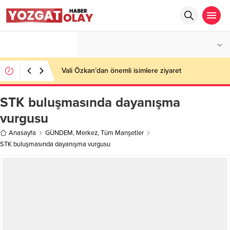
°C
YOZGAT
PARÇALI BULUTLU
Vali Özkan’dan önemli isimlere ziyaret
STK buluşmasında dayanışma
vurgusu
Anasayfa
GÜNDEM
,
Merkez
,
Tüm Manşetler
STK buluşmasında dayanışma vurgusu