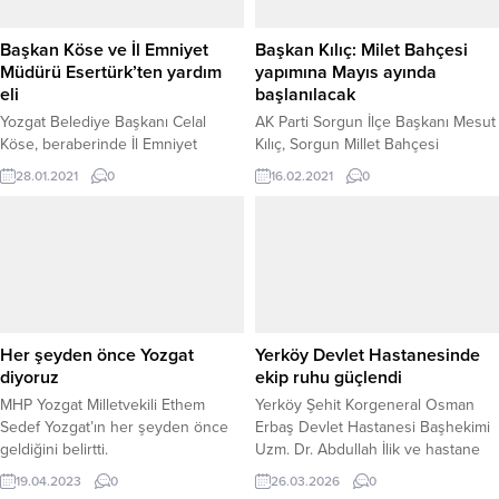
Başkan Köse ve İl Emniyet
Başkan Kılıç: Milet Bahçesi
Müdürü Esertürk’ten yardım
yapımına Mayıs ayında
eli
başlanılacak
Yozgat Belediye Başkanı Celal
AK Parti Sorgun İlçe Başkanı Mesut
Köse, beraberinde İl Emniyet
Kılıç, Sorgun Millet Bahçesi
Müdürü Murat Esertürk ve eşleri ile
yapımına Mayıs ayı itibari ile
28.01.2021
0
16.02.2021
0
birlikte Irak'ta DEAŞ saldırısında
başlanılacağını söyledi.
eşini kaybeden ve 6 çocuğu ile
Yozgat'a sığınan Amal ailesini
ziyaret ederek yardımda bulundu.
Her şeyden önce Yozgat
Yerköy Devlet Hastanesinde
diyoruz
ekip ruhu güçlendi
MHP Yozgat Milletvekili Ethem
Yerköy Şehit Korgeneral Osman
Sedef Yozgat’ın her şeyden önce
Erbaş Devlet Hastanesi Başhekimi
geldiğini belirtti.
Uzm. Dr. Abdullah İlik ve hastane
yönetimi, idari birim personeliyle
19.04.2023
0
26.03.2026
0
düzenlenen kahvaltı programında