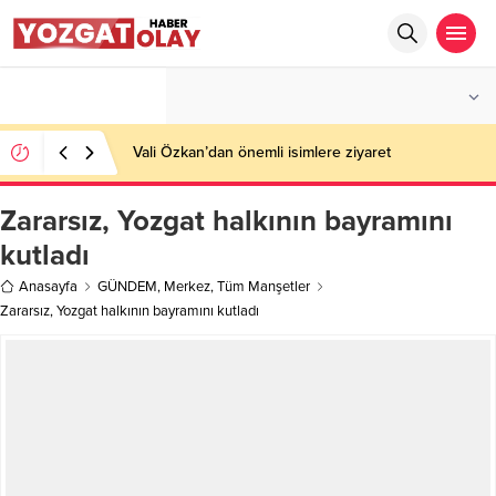
°C
YOZGAT
PARÇALI BULUTLU
Vali Özkan’dan önemli isimlere ziyaret
Zararsız, Yozgat halkının bayramını
kutladı
Anasayfa
GÜNDEM
,
Merkez
,
Tüm Manşetler
Zararsız, Yozgat halkının bayramını kutladı