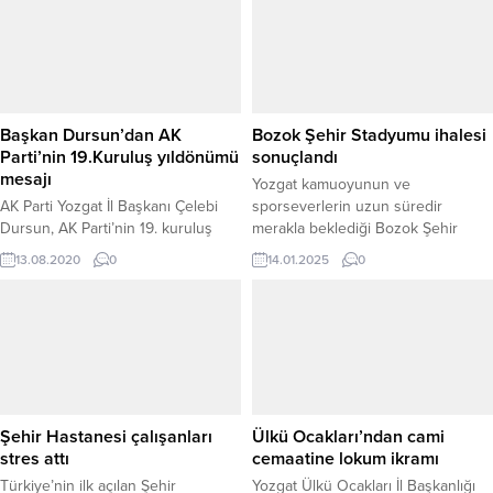
küllerinden doğduğuna tüm
araç sürücüsünün sürücü belgesi
dünyanın şahit olunan büyük bir
olmadan araç kullandığı tespit
zafer olduğunu söyledi.
edildi. Bunun üzerine şahıs
hakkında 23 bin 437 TL idari para
cezası uygulanırken, sürücüye
ayrıca araç kullanmaktan men
Başkan Dursun’dan AK
Bozok Şehir Stadyumu ihalesi
cezası...
Parti’nin 19.Kuruluş yıldönümü
sonuçlandı
mesajı
Yozgat kamuoyunun ve
AK Parti Yozgat İl Başkanı Çelebi
sporseverlerin uzun süredir
Dursun, AK Parti’nin 19. kuruluş
merakla beklediği Bozok Şehir
yıldönümü dolayısıyla bir mesaj
Stadyumu’nun yapım ihalesi
13.08.2020
0
14.01.2025
0
yayımladı.
sonuçlandı. Gençlik ve Spor İl
Müdürlüğü’nden yapılan açıklamaya
göre, Yozgat İl Gençlik ve Spor
Müdürlüğü, stadyumun yapım işi
için 261.300.000 TL teklif veren
ŞEN MERMER GIDA TUR. TİC. ve
SAN. LTD. ŞTİ. firmasına 250 gün
süreyle ihale...
Şehir Hastanesi çalışanları
Ülkü Ocakları’ndan cami
stres attı
cemaatine lokum ikramı
Türkiye’nin ilk açılan Şehir
Yozgat Ülkü Ocakları İl Başkanlığı