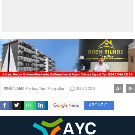
A
A
+
-
GÜNDEM
Merkez
Tüm Manşetler
29.07.2020
ABONE OL