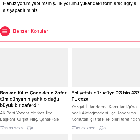
Henüz yorum yapılmamış. İlk yorumu yukarıdaki form aracılığıyla
siz yapabilirsiniz.
Benzer Konular
Başkan Kılıç: Çanakkale Zaferi
Ehliyetsiz sürücüye 23 bin 437
tüm dünyanın şahit olduğu
TL ceza
büyük bir zaferdir
Yozgat İl Jandarma Komutanlığı’na
AK Parti Yozgat Merkez İlçe
bağlı Akdağmadeni İlçe Jandarma
Başkanı Kürşat Kılıç, Çanakkale
Komutanlığı trafik ekipleri tarafından
Deniz Savaşı’nın İtilaf Devletlerinin
gerçekleştirilen trafik denetimleri
18.03.2020
0
02.02.2026
0
Hasta Adam diye yok etmek
sırasında, bir araç durdurularak
istediği Osmanlı’nın yok olmayarak
kontrol edildi. Yapılan incelemede,