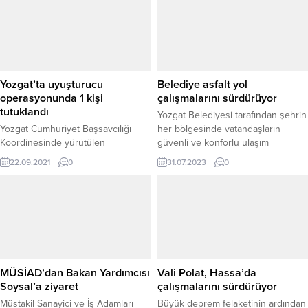
başvuruları hakkında bilgilendirilme
yapıldı. Zafer Türk Mutfağında
düzenlenen toplantıya, BYGEM
Kayseri İl Müdürü Kayseri Basın
Yayın ve Enformasyon İl Müdürü
Mehmet Uğurlu, İl...
Yozgat’ta uyuşturucu
Belediye asfalt yol
operasyonunda 1 kişi
çalışmalarını sürdürüyor
tutuklandı
Yozgat Belediyesi tarafından şehrin
Yozgat Cumhuriyet Başsavcılığı
her bölgesinde vatandaşların
Koordinesinde yürütülen
güvenli ve konforlu ulaşım
soruşturma kapsamında İl Emniyet
sağlayabilmeleri için asfalt yol
22.09.2021
0
31.07.2023
0
Müdürlüğü Narkotik Şubesi ekipleri
çalışmaları aralıksız devam ediyor.
tarafından düzenlenen uyuşturucu
operasyonunda bir kişi tutuklandı. İl
Emniyet Müdürlüğü Narkotik
Şubesi ekipleri, Sorgun ilçesinde
uyuşturucu madde ticareti yaptığı
öğrenilen K.Ş’nin kullandığı
otomobili uygulama noktasında
MÜSİAD’dan Bakan Yardımcısı
Vali Polat, Hassa’da
durdurdu. Otomobil ve şüphelinin
Soysal’a ziyaret
çalışmalarını sürdürüyor
üzerinde yapılan aramada bir miktar
Müstakil Sanayici ve İş Adamları
Büyük deprem felaketinin ardından
eroin ile 2 uyuşturucu hap...