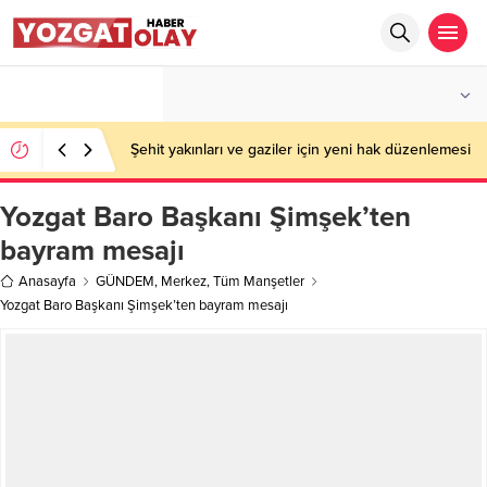
°C
YOZGAT
PARÇALI BULUTLU
Şehit yakınları ve gaziler için yeni hak düzenlemesi
Yozgat Baro Başkanı Şimşek’ten
bayram mesajı
Anasayfa
GÜNDEM
,
Merkez
,
Tüm Manşetler
Yozgat Baro Başkanı Şimşek’ten bayram mesajı