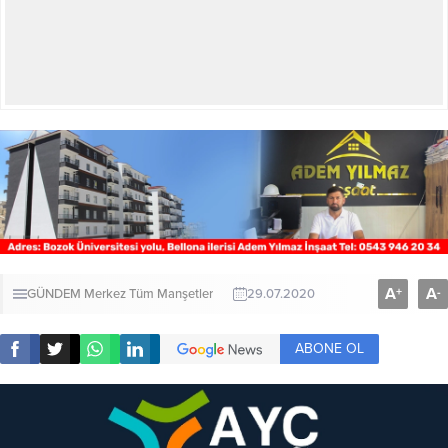
A
A
+
-
GÜNDEM
Merkez
Tüm Manşetler
29.07.2020
ABONE OL