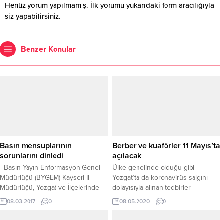
Henüz yorum yapılmamış. İlk yorumu yukarıdaki form aracılığıyla
siz yapabilirsiniz.
Benzer Konular
Basın mensuplarının
Berber ve kuaförler 11 Mayıs’ta
sorunlarını dinledi
açılacak
Basın Yayın Enformasyon Genel
Ülke genelinde olduğu gibi
Müdürlüğü (BYGEM) Kayseri İl
Yozgat’ta da koronavirüs salgını
Müdürlüğü, Yozgat ve İlçelerinde
dolayısıyla alınan tedbirler
görev yapan basın mensupları ile
kapsamında yaklaşık iki ay önce
08.03.2017
0
08.05.2020
0
bir araya geldi. Toplantı’da basın
kapatılan berber ve kuaförler 11
mensuplarına sarı basın kartı
Mayıs’ta yeniden hizmete açılacak.