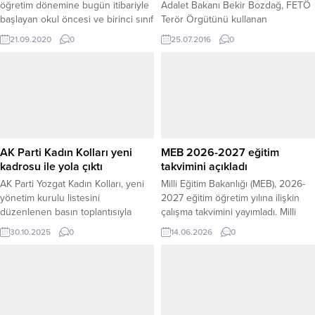
öğretim dönemine bugün itibariyle
Adalet Bakanı Bekir Bozdağ, FETÖ
başlayan okul öncesi ve birinci sınıf
Terör Örgütünü kullanan
öğrencilerini sınıflarında ziyaret
yabancılara seslenerek, “FETÖ’yü
21.09.2020
0
25.07.2016
0
ederek heyecanlarına ortak oldu.
kullanan yabancı güçlere de
diyorum ki, artık bu FETÖ kullanışlı
bir maşa olma vasfını kaybetmiştir.
Türk Milleti onların gerçek yüzünü
görmüştür.” dedi. Adalet Bakanı
Bekir Bozdağ, Yozgat’ın Yerköy
İlçesi ve Yozgat Cumhuriyet
Meydanı’ndaki demokrasi nöbetine
AK Parti Kadın Kolları yeni
MEB 2026-2027 eğitim
devam eden vatandaşlara
kadrosu ile yola çıktı
takvimini açıkladı
seslendi....
AK Parti Yozgat Kadın Kolları, yeni
Milli Eğitim Bakanlığı (MEB), 2026-
yönetim kurulu listesini
2027 eğitim öğretim yılına ilişkin
düzenlenen basın toplantısıyla
çalışma takvimini yayımladı. Milli
kamuoyuna duyurdu. İl Başkanı
Eğitim Bakanı Yusuf Tekin imzasıyla
30.10.2025
0
14.06.2026
0
Hatice Sarı Öçal, yeni yönetimle
81 ilin valiliğine gönderilen
birlikte partinin çalışmalarını daha
genelgeye göre, yeni eğitim
etkin ve geniş kitlelere ulaştırmayı
öğretim yılı 14 Eylül 2026 Pazartesi
hedeflediklerini söyledi. Basın
günü başlayacak, 25 Haziran 2027
toplantısı, AK Parti İl Başkanlığı’nda
Cuma günü sona erecek. Bakanlık
gerçekleştirildi. Toplantıya AK Parti
tarafından açıklanan takvim