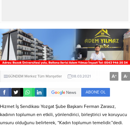
A
A
+
-
GÜNDEM
Merkez
Tüm Manşetler
08.03.2021
ABONE OL
Hizmet İş Sendikası Yozgat Şube Başkanı Ferman Zarasız,
kadının toplumun en etkili, yönlendirici, birleştirici ve koruyucu
unsuru olduğunu belirterek, “Kadın toplumun temelidir.”dedi.