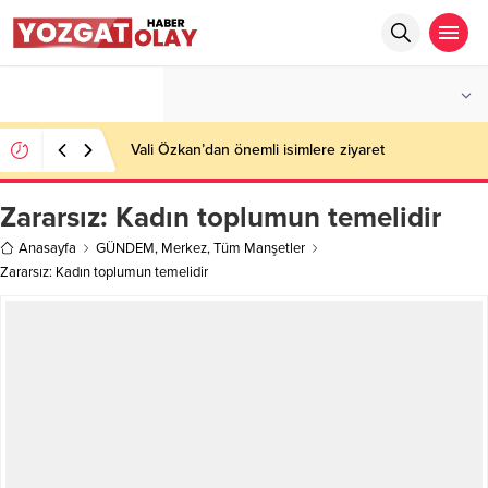
°C
YOZGAT
AZ BULUTLU
Vali Özkan’dan önemli isimlere ziyaret
Zararsız: Kadın toplumun temelidir
Anasayfa
GÜNDEM
,
Merkez
,
Tüm Manşetler
Zararsız: Kadın toplumun temelidir