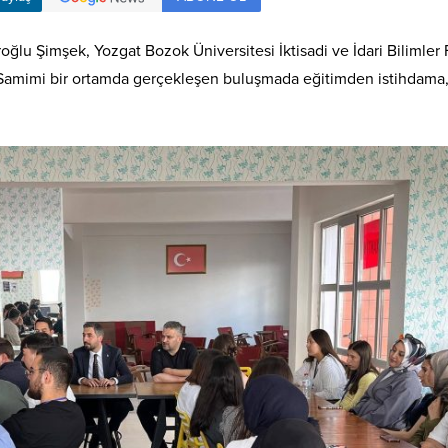
lu Şimşek, Yozgat Bozok Üniversitesi İktisadi ve İdari Bilimler F
di. Samimi bir ortamda gerçekleşen buluşmada eğitimden istihdama