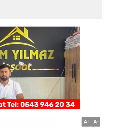
A
A
+
-