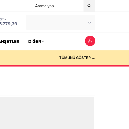
IST
°C
YOZGAT
3.779,39
PARÇALI BULUTLU
ANŞETLER
DİĞER
TÜMÜNÜ GÖSTER →