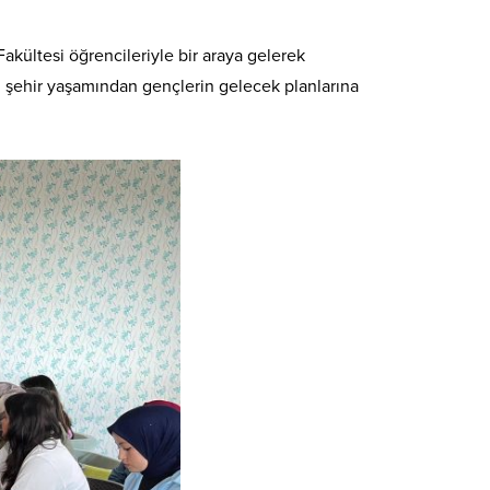
akültesi öğrencileriyle bir araya gelerek
, şehir yaşamından gençlerin gelecek planlarına