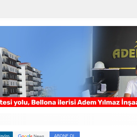
ABONE OL
aylaş