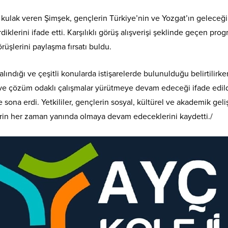
ulak veren Şimşek, gençlerin Türkiye’nin ve Yozgat’ın geleceğind
iklerini ifade etti. Karşılıklı görüş alışverişi şeklinde geçen prog
örüşlerini paylaşma fırsatı buldu.
ndığı ve çeşitli konularda istişarelerde bulunulduğu belirtilirken
ve çözüm odaklı çalışmalar yürütmeye devam edeceği ifade edildi
le sona erdi. Yetkililer, gençlerin sosyal, kültürel ve akademik ge
lerin her zaman yanında olmaya devam edeceklerini kaydetti./