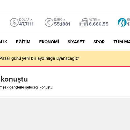
DOLAR
EURO
ALTIN
B
47,7111
55,1881
6.660,55
1
LIK
EĞİTİM
EKONOMİ
SİYASET
SPOR
TÜM M
Pazar günü yeni bir aydınlığa uyanacağız”
 konuştu
mşek gençlerle geleceği konuştu