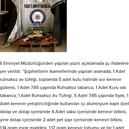
İl Emniyet Müdürlüğünden yapılan yazılı açıklamada şu ifadelere
yer verildi: “Şüphelilerin ikametlerinde yapılan aramada; 1 Adet
ruhsatsız av tüfeği, toplamda 5 adet kutu halinde sıvı kenevir
gübresi, 1 Adet 7.65 çapında Ruhsatsız tabanca, 1 Adet Kuru sıkı
tabanca, 1 Adet Ruhsatsız Av Tüfeği, 5 Adet 7.65 çapında fişek, 1
Adet kenevir yetiştiriciliğinde kullanılan içi alüminyum kaplı özel
dolap ve dolap içerisinde 4 Adet saksı içerisinde kenevir bitkisi,
yine dolap içerisinde 2 adet pet şişe içerisinde kenevir bitkisi,
1,14 gram esrar maddesi, 1,12 gram kenevir tohumu ve bir 1 adet