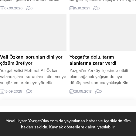
toplantısı gerçekleştirildi.
Efendi İlkokullarını ziyaret etti.
07.09.2020
0
15.10.2021
0
Vali Özkan, sorunları dinliyor
Yozgat’ta dolu, tarım
çözüm üretiyor
alanlarına zarar verdi
Yozgat Valisi Mehmet Ali Özkan,
Yozgat’ın Yerköy İlçesinde etkili
vatandaşların sorunlarını dinlemeye
olan sağanak yağışın doluya
ve çözüm üretmeye yönelik
dönüşmesi sonucu yaklaşık Bin
çalışmalarını sürdürüyor. Valilik
dekar ekili tarım alanlarında zarar
15.09.2025
0
28.05.2018
0
makamında gerçekleştirilen
meydana geldi.
görüşmelerde vatandaşlarla bir
araya gelen Vali Özkan, dile
getirilen talepleri dikkatle dinledi.
Vatandaş odaklı bir anlayışla
Yasal Uyarı: YozgatOlay.com'da yayımlanan haber ve içeriklerin tüm
hareket eden Vali Özkan, iletilen
hakları saklıdır. Kaynak gösterilerek alıntı yapılabilir.
sorunların çözümü için ilgili kurum