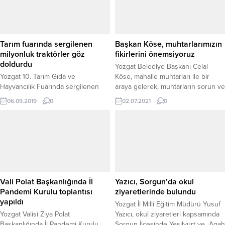
Tarım fuarında sergilenen
Başkan Köse, muhtarlarımızın
milyonluk traktörler göz
fikirlerini önemsiyoruz
doldurdu
Yozgat Belediye Başkanı Celal
Yozgat 10. Tarım Gıda ve
Köse, mahalle muhtarları ile bir
Hayvancılık Fuarında sergilenen
araya gelerek, muhtarların sorun ve
Milyon değerindeki traktörler
isteklerini dinledi, yapılan ve
06.09.2019
0
02.07.2021
0
çiftçilerin dikkatini çekiyor.
yapılması planlanan çalışmalar
hakkında fikir alışverişinde
bulundu.
Vali Polat Başkanlığında İl
Yazıcı, Sorgun’da okul
Pandemi Kurulu toplantısı
ziyaretlerinde bulundu
yapıldı
Yozgat İl Milli Eğitim Müdürü Yusuf
Yozgat Valisi Ziya Polat
Yazıcı, okul ziyaretleri kapsamında
Başkanlığında İl Pandemi Kurulu
Sorgun İlçesinde Yeşilyurt ve Agah