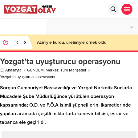
°C
YOZGAT
PARÇALI BULUTLU
Azmiyle kurdu, üretimiyle örnek oldu
Yozgat’ta uyuşturucu operasyonu
Anasayfa
GÜNDEM
,
Merkez
,
Tüm Manşetler
Yozgat’ta uyuşturucu operasyonu
Sorgun Cumhuriyet Başsavcılığı ve Yozgat Narkotik Suçlarla
Mücadele Şube Müdürlüğünce yürütülen operasyon
kapsamında; O.D. ve F.Ö.A isimli şüphelilerin ikametlerinde
yapılan aramada çeşitli miktarlarla kenevir bitkisi, esrar ve
tabanca ele geçirildi.