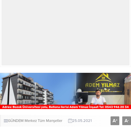
A
A
+
-
GÜNDEM
Merkez
Tüm Manşetler
25.05.2021