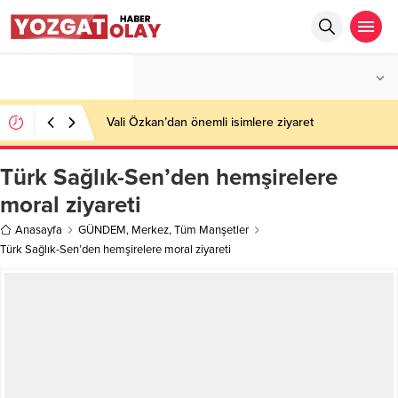
°C
YOZGAT
AZ BULUTLU
Vali Özkan’dan önemli isimlere ziyaret
Türk Sağlık-Sen’den hemşirelere
moral ziyareti
Anasayfa
GÜNDEM
,
Merkez
,
Tüm Manşetler
Türk Sağlık-Sen’den hemşirelere moral ziyareti