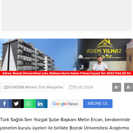
A
A
+
-
GÜNDEM
Merkez
Tüm Manşetler
15.05.2026
ABONE OL
Türk Sağlık-Sen Yozgat Şube Başkanı Metin Ercan, beraberinde
yönetim kurulu üyeleri ile birlikte Bozok Üniversitesi Araştırma