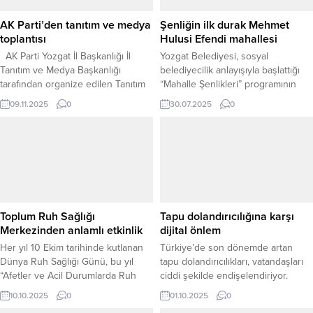
AK Parti’den tanıtım ve medya
Şenliğin ilk durak Mehmet
toplantısı
Hulusi Efendi mahallesi
AK Parti Yozgat İl Başkanlığı İl
Yozgat Belediyesi, sosyal
Tanıtım ve Medya Başkanlığı
belediyecilik anlayışıyla başlattığı
tarafından organize edilen Tanıtım
“Mahalle Şenlikleri” programının
ve Medya Başkanları İstişare ve
ilkini Mehmet Hulusi Efendi
09.11.2025
0
30.07.2025
0
Değerlendirme Toplantısı, parti
Mahallesi’nde gerçekleştirdi. Klasik
binasında gerçekleştirildi.
belediyecilik hizmetlerinin yanı sıra
Toplantıya Genel Merkez Tanıtım ve
sosyal, kültürel ve sanatsal
Medya Başkan Yardımcısı Ülkü Efe
faaliyetlere de önem verdiklerini
Demirhan katıldı. “KURUMSAL DİL,
vurgulayan Belediye Başkanı
DOĞRU BİLGİ VE GÜÇLÜ İÇERİKLE
Arslan, amaçlarının şehir
BÜYÜYECEĞİZ” Toplantının açılış
merkezindeki hizmetlerin kenar
konuşmasını yapan İl...
mahallelere de eşit şekilde
Toplum Ruh Sağlığı
Tapu dolandırıcılığına karşı
ulaşmasını sağlamak olduğunu
Merkezinden anlamlı etkinlik
dijital önlem
belirtti. “MAHALLELERİMİZİN DE
Her yıl 10 Ekim tarihinde kutlanan
Türkiye’de son dönemde artan
YOZGAT’IN NİMETLERİNDEN EŞİT...
Dünya Ruh Sağlığı Günü, bu yıl
tapu dolandırıcılıkları, vatandaşları
“Afetler ve Acil Durumlarda Ruh
ciddi şekilde endişelendiriyor.
Sağlığına Erişim” temasıyla tüm
Sahte vekaletler ve kimliklerle
10.10.2025
0
01.10.2025
0
dünyada olduğu gibi Yozgat’ta da
yapılan girişimler, mülk sahipleri için