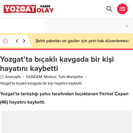
°C
YOZGAT
AÇIK
Şehit yakınları ve gaziler için yeni hak düzenlemesi
Yozgat’ta bıçaklı kavgada bir kişi
hayatını kaybetti
Anasayfa
GÜNDEM
,
Merkez
,
Tüm Manşetler
Yozgat’ta bıçaklı kavgada bir kişi hayatını kaybetti
Yozgat’ta tartıştığı şahıs tarafından bıçaklanan Ferhat Çapan
(46) hayatını kaybetti.