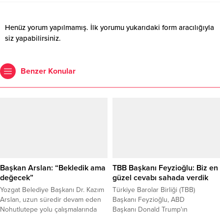
Henüz yorum yapılmamış. İlk yorumu yukarıdaki form aracılığıyla
siz yapabilirsiniz.
Benzer Konular
Başkan Arslan: “Bekledik ama
TBB Başkanı Feyzioğlu: Biz en
değecek”
güzel cevabı sahada verdik
Yozgat Belediye Başkanı Dr. Kazım
Türkiye Barolar Birliği (TBB)
Arslan, uzun süredir devam eden
Başkanı Feyzioğlu, ABD
Nohutlutepe yolu çalışmalarında
Başkanı Donald Trump'ın
sona yaklaşıldığını belirterek,
mektubuna ilişkin,"Biz en güzel