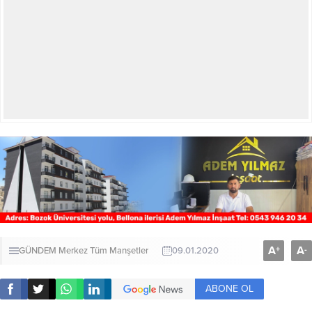
A
A
+
-
GÜNDEM
Merkez
Tüm Manşetler
09.01.2020
ABONE OL