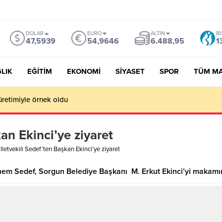
DOLAR
EURO
ALTIN
BI
47,5939
54,9646
6.488,95
1
LIK
EĞİTİM
EKONOMİ
SİYASET
SPOR
TÜM M
üretimiyle örnek oldu
an Ekinci’ye ziyaret
lletvekili Sedef’ten Başkan Ekinci’ye ziyaret
Ethem Sedef, Sorgun Belediye Başkanı M. Erkut Ekinci’yi makamın