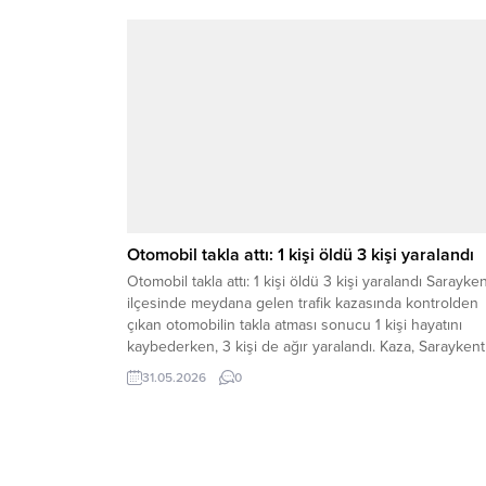
Otomobil takla attı: 1 kişi öldü 3 kişi yaralandı
Otomobil takla attı: 1 kişi öldü 3 kişi yaralandı Sarayke
ilçesinde meydana gelen trafik kazasında kontrolden
çıkan otomobilin takla atması sonucu 1 kişi hayatını
kaybederken, 3 kişi de ağır yaralandı. Kaza, Saraykent
ilçesine bağlı Sazlıdere mevkiinde meydana geldi.
31.05.2026
0
Edinilen bilgilere göre, A.A. idaresindeki otomobil, he
belirlenemeyen bir nedenle kontrolden çıkarak...