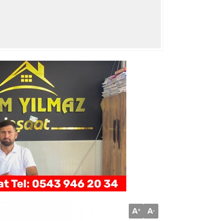
A
A
+
-