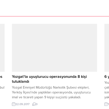
os
Yozgat’ta uyuşturucu operasyonunda 8 kişi
6 
tutuklandı
Yoz
bul
Yozgat Emniyet Müdürlüğü Narkotik Şubesi ekipleri,
çal
Yerköy İlçesi'nde yaptıkları operasyonda, uyuşturucu
isi
imal ve ticareti yapan 9 kişiyi suçüstü yakaladı.
yak
Şüphelilerden 8'i tutuklanarak cezaevine gönderildi, bir
22.09.2017
0
kişi ise adli kontrol ile serbest bırakıldı.