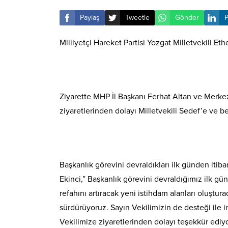
Paylaş
Tweetle
Gönder
P
Milliyetçi Hareket Partisi Yozgat Milletvekili E
Ziyarette MHP İl Başkanı Ferhat Altan ve Merkez İ
ziyaretlerinden dolayı Milletvekili Sedef’e ve 
Başkanlık görevini devraldıkları ilk günden iti
Ekinci,” Başkanlık görevini devraldığımız ilk gü
refahını artıracak yeni istihdam alanları oluştu
sürdürüyoruz. Sayın Vekilimizin de desteği ile i
Vekilimize ziyaretlerinden dolayı teşekkür ediy