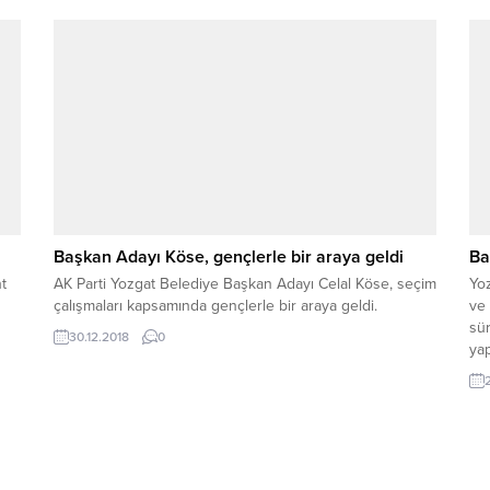
Başkan Adayı Köse, gençlerle bir araya geldi
Ba
nt
AK Parti Yozgat Belediye Başkan Adayı Celal Köse, seçim
Yo
çalışmaları kapsamında gençlerle bir araya geldi.
ve 
sür
30.12.2018
0
yap
ger
nüz