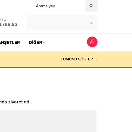
ST
°C
YOZGAT
3.798,82
PARÇALI BULUTLU
ANŞETLER
DİĞER
TÜMÜNÜ GÖSTER →
da ziyaret etti.