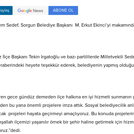
ABONE OL
aylaş
them Sedef, Sorgun Belediye Başkanı M. Erkut Ekinci’yi makamında 
lçe Başkanı Tekin Irgatoğlu ve bazı partililerde Milletvekili Sede
beraberindeki heyete teşekkür ederek, belediyenin yapmış olduğu 
baren gece gündüz demeden ilçe halkına en iyi hizmeti sunmanın g
nden bu yana önemli projelere imza attık. Sosyal belediyecilik anl
racak projeleri hayata geçirmeyi amaçlıyoruz. Bu konuda projeleri
nşallah ilçemizi yaşanılır örnek bir şehir haline getirmek için hi
oruz.”dedi.