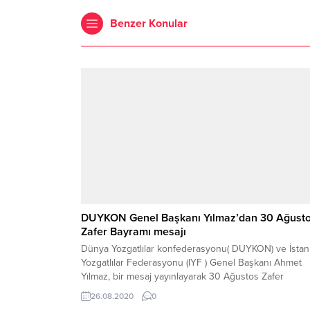
Benzer Konular
DUYKON Genel Başkanı Yılmaz’dan 30 Ağust
Zafer Bayramı mesajı
Dünya Yozgatlılar konfederasyonu( DUYKON) ve İstan
Yozgatlılar Federasyonu (IYF ) Genel Başkanı Ahmet
Yılmaz, bir mesaj yayınlayarak 30 Ağustos Zafer
Bayramını kutladı.
26.08.2020
0