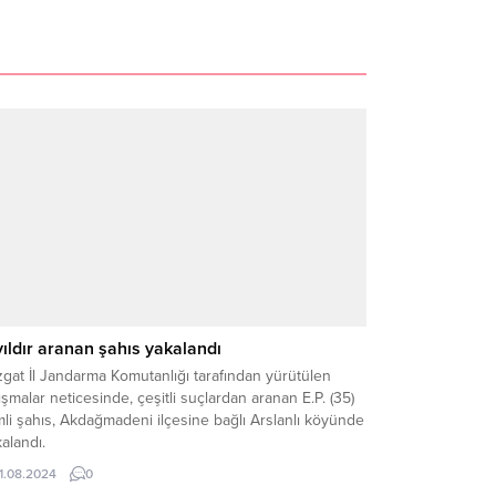
yıldır aranan şahıs yakalandı
gat İl Jandarma Komutanlığı tarafından yürütülen
ışmalar neticesinde, çeşitli suçlardan aranan E.P. (35)
mli şahıs, Akdağmadeni ilçesine bağlı Arslanlı köyünde
alandı.
11.08.2024
0