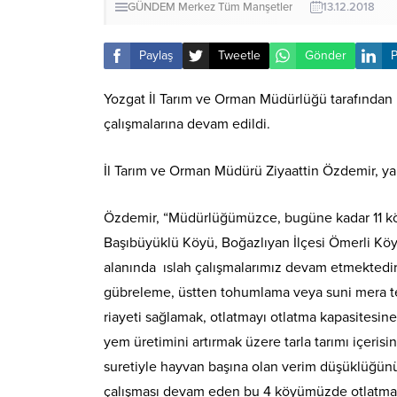
GÜNDEM
Merkez
Tüm Manşetler
13.12.2018
Paylaş
Tweetle
Gönder
P
Yozgat İl Tarım ve Orman Müdürlüğü tarafından 
çalışmalarına devam edildi.
İl Tarım ve Orman Müdürü Ziyaattin Özdemir, yap
Özdemir, “Müdürlüğümüzce, bugüne kadar 11 köy
Başıbüyüklü Köyü, Boğazlıyan İlçesi Ömerli Köy
alanında ıslah çalışmalarımız devam etmektedir
gübreleme, üstten tohumlama veya suni mera tes
riayeti sağlamak, otlatmayı otlatma kapasitesine 
yem üretimini artırmak üzere tarla tarımı içeris
suretiyle hayvan başına olan verim düşüklüğünü 
çalışması devam eden bu 4 köyümüzde otlatma pla