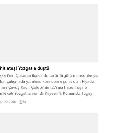
hit ateşi Yozgat’a düştü
kari’nin Çukurca ilçesinde terör örgütü mensuplarıyla
ilen çatışmada yaralandıktan sonra şehit olan Piyade
an Çavuş Kadir Çelebi’nin (27) acı haberi eşine
leketi Yozgat’ta verildi. Kayseri 1. Komando Tugayı
inde görevli iken geçici görevle Hakkari’de
02.09.2016
0
revlendirilen Piyade Uzman Çavuş Kadir Çelebi,
gün PKK terör örgütü mensuplarıyla girilen çatışmada
r yaralandı. Ağır...