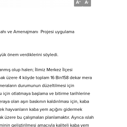
A
A
+
-
Islahı ve Amenajmanı Projesi uygulama
yük önem verdiklerini söyledi.
nmış olup halen; İlimiz Merkez İlçesi
lmak üzere 4 köyde toplam 16 Bin158 dekar mera
meraların durumunun düzeltilmesi için
için otlatmaya başlama ve bitirme tarihlerine
aya olan aşırı baskının kaldırılması için, kaba
terek hayvanların kaba yem açığını gidermek
 üzere bu çalışmaları planlamaktır. Ayrıca ıslah
inin geliştirilmesi amacıyla kaliteli kaba yem