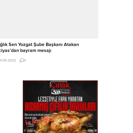
ğlık Sen Yozgat Şube Başkanı Atakan
ciyas’dan bayram mesajı
01.05.2022
0