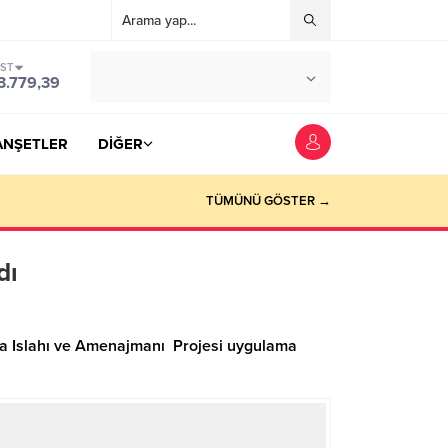
IST
°C
YOZGAT
3.779,39
PARÇALI BULUTLU
ANŞETLER
DİĞER
TÜMÜNÜ GÖSTER →
dı
era Islahı ve Amenajmanı Projesi uygulama