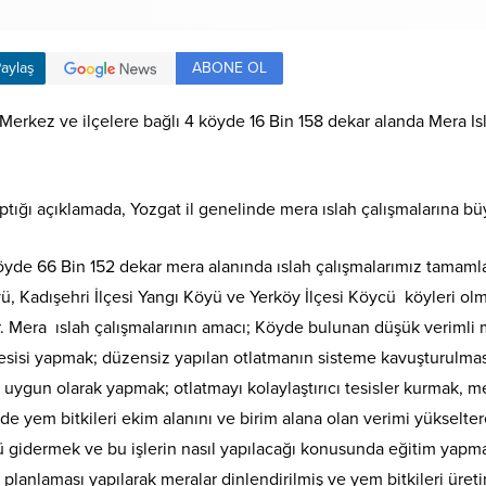
ABONE OL
aylaş
Merkez ve ilçelere bağlı 4 köyde 16 Bin 158 dekar alanda Mera 
tığı açıklamada, Yozgat il genelinde mera ıslah çalışmalarına bü
de 66 Bin 152 dekar mera alanında ıslah çalışmalarımız tamamla
ü, Kadışehri İlçesi Yangı Köyü ve Yerköy İlçesi Köycü köyleri o
. Mera ıslah çalışmalarının amacı; Köyde bulunan düşük verimli 
isi yapmak; düzensiz yapılan otlatmanın sisteme kavuşturulması 
uygun olarak yapmak; otlatmayı kolaylaştırıcı tesisler kurmak, mer
inde yem bitkileri ekim alanını ve birim alana olan verimi yüksel
gidermek ve bu işlerin nasıl yapılacağı konusunda eğitim yapmak
nlaması yapılarak meralar dinlendirilmiş ve yem bitkileri üretim