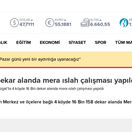
DOLAR
EURO
ALTIN
B
47,7111
55,1881
6.660,55
1
LIK
EĞİTİM
EKONOMİ
SİYASET
SPOR
TÜM M
Pazar günü yeni bir aydınlığa uyanacağız”
ekar alanda mera ıslah çalışması yapıl
zgat’ta 4 köyde 16 Bin dekar alanda mera ıslah çalışması yapıldı
n Merkez ve ilçelere bağlı 4 köyde 16 Bin 158 dekar alanda M