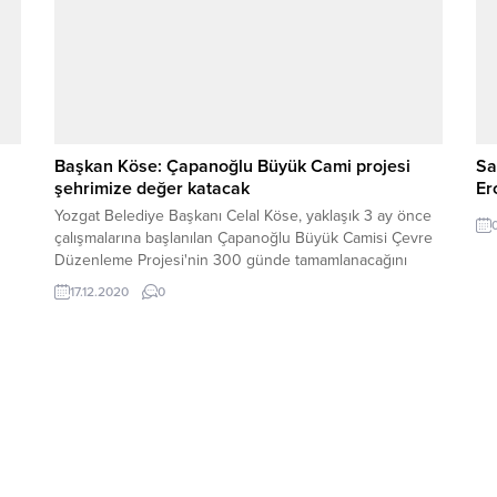
Başkan Köse: Çapanoğlu Büyük Cami projesi
Sa
şehrimize değer katacak
Er
Yozgat Belediye Başkanı Celal Köse, yaklaşık 3 ay önce
çalışmalarına başlanılan Çapanoğlu Büyük Camisi Çevre
Düzenleme Projesi'nin 300 günde tamamlanacağını
belirterek, projenin tamamlanmasının Yozgat'a değer
17.12.2020
0
katacağını söyledi.