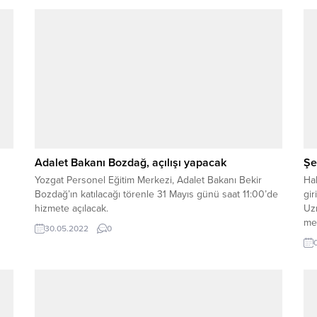
Adalet Bakanı Bozdağ, açılışı yapacak
Şe
Yozgat Personel Eğitim Merkezi, Adalet Bakanı Bekir
Hak
Bozdağ’ın katılacağı törenle 31 Mayıs günü saat 11:00’de
gir
hizmete açılacak.
Uzm
mem
30.05.2022
0
emr
gö
bu
ağı