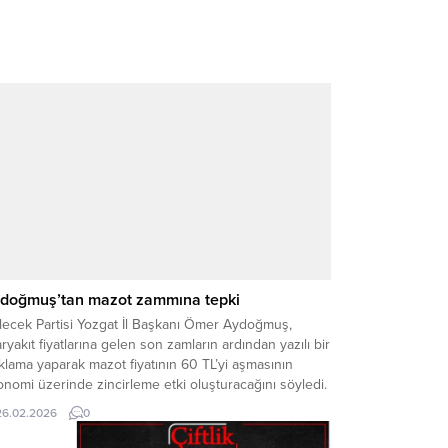
doğmuş’tan mazot zammına tepki
lecek Partisi Yozgat İl Başkanı Ömer Aydoğmuş,
ryakıt fiyatlarına gelen son zamların ardından yazılı bir
klama yaparak mazot fiyatının 60 TL’yi aşmasının
nomi üzerinde zincirleme etki oluşturacağını söyledi.
ecek Partisi Yozgat İl Başkanı Aydoğmuş, artışın
26.02.2026
0
nızca akaryakıt fiyatı olarak değerlendirilemeyeceğini
lirterek, bunun üretimden enflasyona kadar birçok