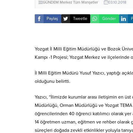
GÜNDEM
Merkez
Tüm Manşetler
03.10.2018
Paylaş
Tweetle
Gönder
P
Yozgat İl Milli Eğitim Müdürlüğü ve Bozok Ünive
Kampı -1 Projesi; Yozgat Merkez ve ilçelerinde o
İl Milli Eğitim Müdürü Yusuf Yazıcı, yaptığı aç
olduğunu belirtti.
Yazıcı, “İlimizde kurumlar arası iletişimin en ü
Müdürlüğü, Orman Müdürlüğü ve Yozgat TEMA Vakf
öğrencilerinden 40 öğrenci katılımcı olarak ye
14 öğretmen uzman, eğitmen ve rehber olarak gö
süreçleri doğada zevkli etkinlikler yoluyla tanı