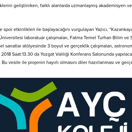
lerini geliştirirken, farklı alanlarda uzmanlaşmış akademisyen ve 
e spor etkinlikleri ile başlayacağını vurgulayan Yazıcı, “Kazank
iversitesi laboratuar çalışmaları, Fatma Temel Turhan Bilim ve 
el sanatlar atölyesinde 3 boyut ve gerçeklik çalışmaları, astronomi
m 2018 Saat:13.30 da Yozgat Valiliği Konferans Salonunda yapılac
 Bu vesile ile projenin hayırlı olmasını diler hazırlanması ve g