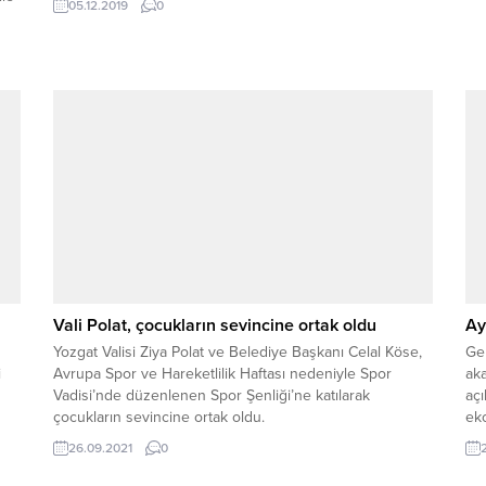
05.12.2019
0
ürü
Vali Polat, çocukların sevincine ortak oldu
Ay
Yozgat Valisi Ziya Polat ve Belediye Başkanı Celal Köse,
Ge
i
Avrupa Spor ve Hareketlilik Haftası nedeniyle Spor
aka
Vadisi’nde düzenlenen Spor Şenliği’ne katılarak
açı
çocukların sevincine ortak oldu.
eko
Gel
26.09.2021
0
yal
be