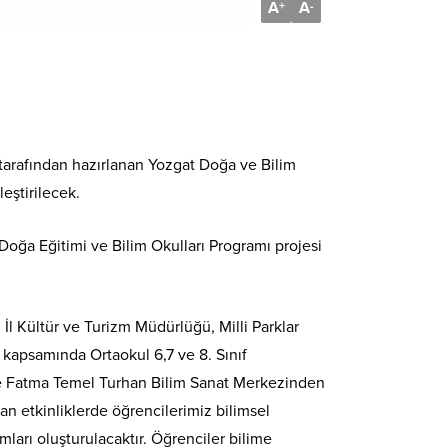
A
A
+
-
 tarafından hazırlanan Yozgat Doğa ve Bilim
eştirilecek.
Doğa Eğitimi ve Bilim Okulları Programı projesi
İl Kültür ve Turizm Müdürlüğü, Milli Parklar
kapsamında Ortaokul 6,7 ve 8. Sınıf
 ve Fatma Temel Turhan Bilim Sanat Merkezinden
n etkinliklerde öğrencilerimiz bilimsel
ları oluşturulacaktır. Öğrenciler bilime