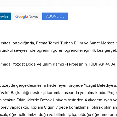
ABONE OL
aylaş
rsitesi ortaklığında, Fatma Temel Turhan Bilim ve Sanat Merkezi
rtaokul seviyesinde öğrenim gören öğrenciler için ilk kez gerçekl
ıklamada; Yozgat Doğa Ve Bilim Kampı -1 Projesinin TÜBİTAK 4004 
st düzeyde gerçekleşmesini hedefleyen projede Yozgat Belediyesi, 
ı Başkanlığı destekçi kurumlar arasında yer almaktadır. Proje 
r alacaktır. Etkinliklerde Bozok Üniversitesinden 4 akademisyen
rev yapacaktır. Toplam 8 gün 7 gece konaklamalı olarak planlana
yacak, öğrencilerimize doğa ve bilimin iç içe olduğu öğrenme ortam