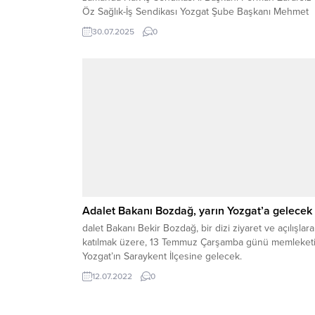
Öz Sağlık-İş Sendikası Yozgat Şube Başkanı Mehmet
Akyol ve yönetim kurulu üyeleri, Yozgat İl Sağlık Müd
30.07.2025
0
Dr. Mehmet Akif Karaarslan’a hayırlı olsun ziyaretinde
bulundu. Yozgat İl Sağlık Müdürlüğü makamında
gerçekleşen ziyarette sendika temsilcileri, Dr.
Karaarslan’a...
Adalet Bakanı Bozdağ, yarın Yozgat’a gelecek
dalet Bakanı Bekir Bozdağ, bir dizi ziyaret ve açılışlara
katılmak üzere, 13 Temmuz Çarşamba günü memleket
Yozgat’ın Saraykent İlçesine gelecek.
12.07.2022
0