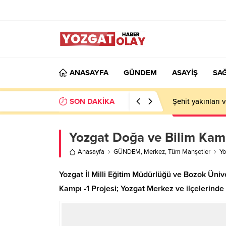
ANASAYFA
GÜNDEM
ASAYİŞ
SAĞ
SON DAKİKA
Şehit yakınları 
Yozgat Doğa ve Bilim Kampı
Anasayfa
GÜNDEM
,
Merkez
,
Tüm Manşetler
Yo
Yozgat İl Milli Eğitim Müdürlüğü ve Bozok Üni
Kampı -1 Projesi; Yozgat Merkez ve ilçelerinde 