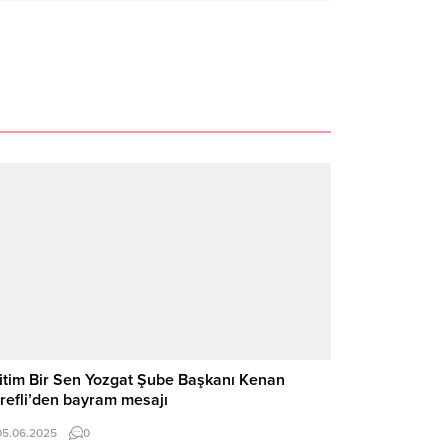
itim Bir Sen Yozgat Şube Başkanı Kenan
refli’den bayram mesajı
05.06.2025
0