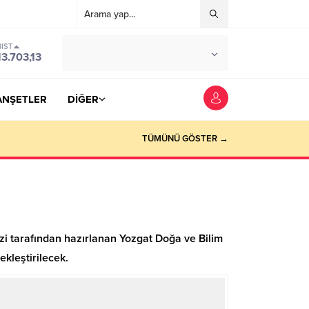
BIST
°C
YOZGAT
13.703,13
PARÇALI BULUTLU
ANŞETLER
DİĞER
TÜMÜNÜ GÖSTER →
zi tarafından hazırlanan Yozgat Doğa ve Bilim
ekleştirilecek.