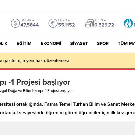
DOLAR
EURO
ALTIN
47,5844
55,1152
6.529,72
LIK
EĞİTİM
EKONOMİ
SİYASET
SPOR
TÜM M
ve gaziler için yeni hak düzenlemesi
 -1 Projesi başlıyor
zgat Doğa ve Bilim Kampı -1 Projesi başlıyor
versitesi ortaklığında, Fatma Temel Turhan Bilim ve Sanat Merke
ortaokul seviyesinde öğrenim gören öğrenciler için ilk kez gerç