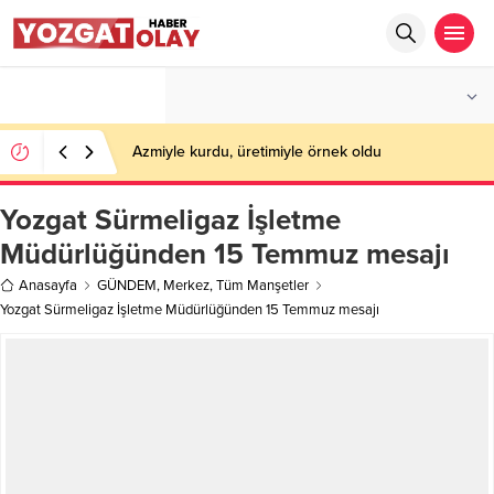
°C
YOZGAT
PARÇALI BULUTLU
Azmiyle kurdu, üretimiyle örnek oldu
Yozgat Sürmeligaz İşletme
Müdürlüğünden 15 Temmuz mesajı
Anasayfa
GÜNDEM
,
Merkez
,
Tüm Manşetler
Yozgat Sürmeligaz İşletme Müdürlüğünden 15 Temmuz mesajı