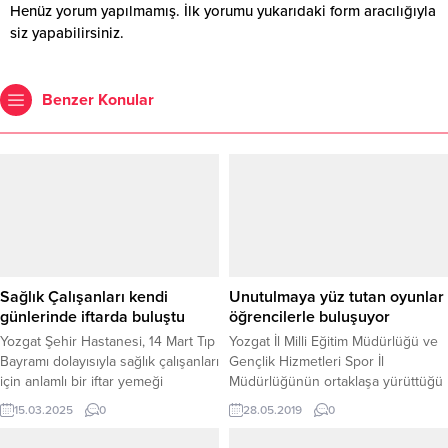
Henüz yorum yapılmamış. İlk yorumu yukarıdaki form aracılığıyla
siz yapabilirsiniz.
Benzer Konular
Sağlık Çalışanları kendi
Unutulmaya yüz tutan oyunlar
günlerinde iftarda buluştu
öğrencilerle buluşuyor
Yozgat Şehir Hastanesi, 14 Mart Tıp
Yozgat İl Milli Eğitim Müdürlüğü ve
Bayramı dolayısıyla sağlık çalışanları
Gençlik Hizmetleri Spor İl
için anlamlı bir iftar yemeği
Müdürlüğünün ortaklaşa yürüttüğü
düzenledi. Yozgat Şehir Hastanesi
proje çerçevesinde unutulmaya
15.03.2025
0
28.05.2019
0
Başhekimi Uz. Dr. Mustafa Kozan’ın
yüz tutan çocuk oyunları okullarda
ev sahipliğinde gerçekleşen
görevli beden eğitimi