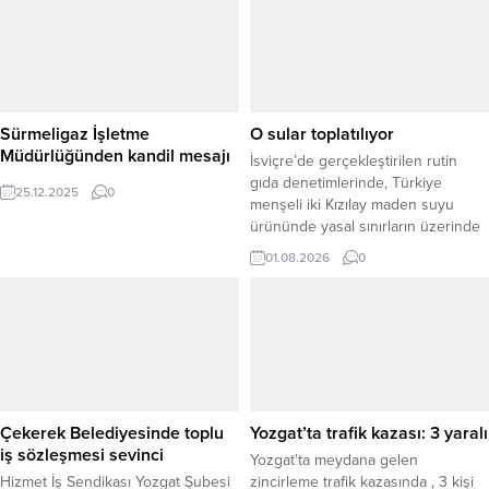
programa, Yozgat Valisi Mehmet Ali
öğretmenlerince öğrencilere
Özkan, Yozgat Belediye Başkanı
öğretiliyor.
Kazım Arslan ve Yozgat Bozok
Üniversitesi Eğitim ve Araştırma
Hastanesi Başhekimi Doç. Dr.
Levent...
Sürmeligaz İşletme
O sular toplatılıyor
Müdürlüğünden kandil mesajı
İsviçre’de gerçekleştirilen rutin
gıda denetimlerinde, Türkiye
25.12.2025
0
menşeli iki Kızılay maden suyu
ürününde yasal sınırların üzerinde
bor maddesi tespit edilmesi
01.08.2026
0
üzerine ürünlerin piyasadan
toplatılmasına karar verildi. İsviçreli
gıda güvenliği otoriteleri tarafından
yapılan laboratuvar analizlerinde,
söz konusu ürünlerdeki bor
miktarının ülkenin gıda
mevzuatında izin verilen üst sınırın
üzerinde olduğu belirlendi. Bunun
Çekerek Belediyesinde toplu
Yozgat’ta trafik kazası: 3 yaralı
üzerine...
iş sözleşmesi sevinci
Yozgat'ta meydana gelen
Hizmet İş Sendikası Yozgat Şubesi
zincirleme trafik kazasında , 3 kişi