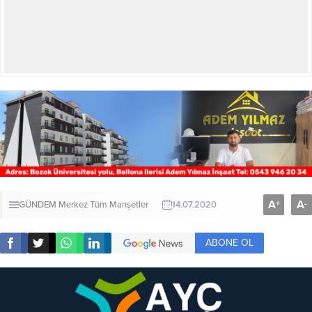
A
A
+
-
GÜNDEM
Merkez
Tüm Manşetler
14.07.2020
ABONE OL