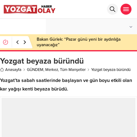
°C
YOZGAT
PARÇALI BULUTLU
Bakan Gürlek: “Pazar günü yeni bir aydınlığa
uyanacağız”
Yozgat beyaza büründü
Anasayfa
GÜNDEM
,
Merkez
,
Tüm Manşetler
Yozgat beyaza büründü
Yozgat’ta sabah saatlerinde başlayan ve gün boyu etkili olan
kar yağışı kenti beyaza bürüdü.