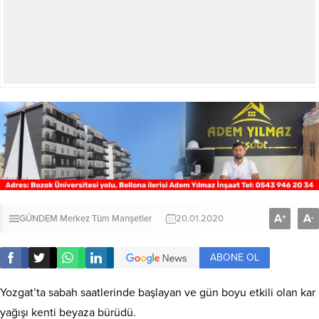
A
A
+
-
GÜNDEM
Merkez
Tüm Manşetler
20.01.2020
ABONE OL
Yozgat’ta sabah saatlerinde başlayan ve gün boyu etkili olan kar
yağışı kenti beyaza bürüdü.