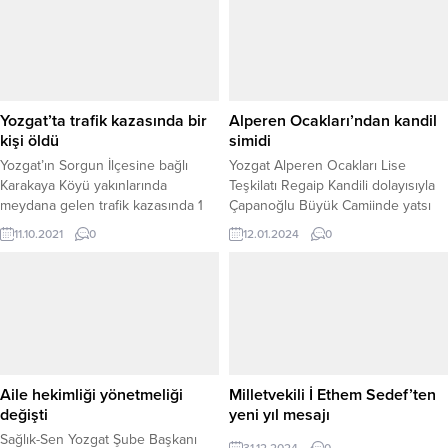
Yozgat’ta trafik kazasında bir
Alperen Ocakları’ndan kandil
kişi öldü
simidi
Yozgat’ın Sorgun İlçesine bağlı
Yozgat Alperen Ocakları Lise
Karakaya Köyü yakınlarında
Teşkilatı Regaip Kandili dolayısıyla
meydana gelen trafik kazasında 1
Çapanoğlu Büyük Camiinde yatsı
kişi hayatını kaybetti.
namazı sonrası Kandil simidi dağıttı.
11.10.2021
0
12.01.2024
0
Aile hekimliği yönetmeliği
Milletvekili İ Ethem Sedef’ten
değişti
yeni yıl mesajı
Sağlık-Sen Yozgat Şube Başkanı