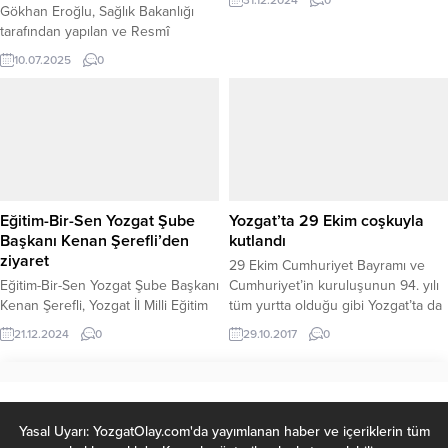
31.12.2024
0
Gökhan Eroğlu, Sağlık Bakanlığı
tarafından yapılan ve Resmî
Gazete’de yayımlanarak yürürlüğe
10.07.2025
0
giren Aile Hekimliği Sözleşme ve
Ödeme Yönetmeliği değişikliklerine
ilişkin önemli açıklamalarda
bulundu. Yönetmelikte yapılan
düzenlemeler, hem aile hekimlerini
hem de aile sağlığı çalışanlarını
yakından ilgilendiriyor. MÜRACAAT
SÜRESİ ARTIK 1 YIL Yeni
Eğitim-Bir-Sen Yozgat Şube
Yozgat’ta 29 Ekim coşkuyla
düzenlemeye göre, aile hekimine...
Başkanı Kenan Şerefli’den
kutlandı
ziyaret
29 Ekim Cumhuriyet Bayramı ve
Eğitim-Bir-Sen Yozgat Şube Başkanı
Cumhuriyet’in kuruluşunun 94. yılı
Kenan Şerefli, Yozgat İl Milli Eğitim
tüm yurtta olduğu gibi Yozgat’ta da
Müdürlüğü’nü ziyaret ederek, İl
çeşitli törenlerle kutlandı. Törende
21.12.2024
0
29.10.2017
0
Müdürü İsmail Altınkaynak ile bir
Yozgat Valisi Kemal Yurtnaç, Yozgat
araya geldi. Ziyaret sırasında,
Belediye Başkanı Kazım Arslan,
Müdür Yardımcıları Fatih Erdoğan,
tören aracıyla etkinliğe katılan
Selçuk Doğandemir, Şube
vatandaşların bayramını kutladı.
Müdürleri Işık Gün, Hacı Mehmet
Yasal Uyarı: YozgatOlay.com'da yayımlanan haber ve içeriklerin tüm
Aslan, Satılmış Gündüz, Mahmut