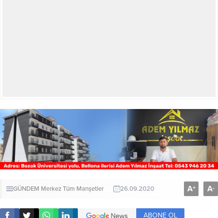
A
A
+
-
GÜNDEM
Merkez
Tüm Manşetler
26.09.2020
ABONE OL