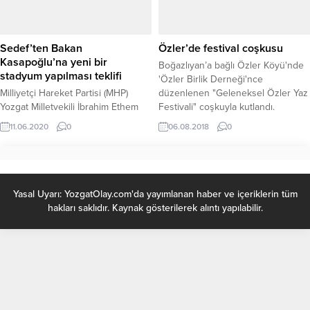
sürücünün primlerine
olarak görev yapan Recep Altun
yansıtılmasının önüne geçilmesi
ve Havza Devlet Hastanesinde
hedefleniyor. Yeni sistem, iyi
görevli Emine Altun,...
sürücüyü ödüllendiren, riskli
Sedef’ten Bakan
Özler’de festival coşkusu
sürücüyü ise daha yüksek primle
Kasapoğlu’na yeni bir
Boğazlıyan’a bağlı Özler Köyü'nde
karşı...
stadyum yapılması teklifi
'Özler Birlik Derneği'nce
Milliyetçi Hareket Partisi (MHP)
düzenlenen "Geleneksel Özler Yaz
Yozgat Milletvekili İbrahim Ethem
Festivali" coşkuyla kutlandı.
Sedef, Gençlik ve Spor Bakanı
11.06.2020
0
06.08.2018
0
Mehmet Muharrem Kasapoğlu’na
Yozgat Bozok Şehir Stadyumunda
tadilat yapılması yerine belirlenecek
başka bir alana şehre yakışır bir
stadyumun yapılmasına yönelik
Yasal Uyarı: YozgatOlay.com'da yayımlanan haber ve içeriklerin tüm
soru önergesi verdi.
hakları saklıdır. Kaynak gösterilerek alıntı yapılabilir.