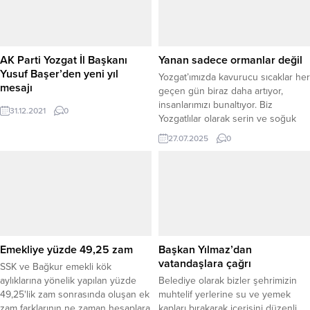
AK Parti Yozgat İl Başkanı
Yanan sadece ormanlar değil
Yusuf Başer’den yeni yıl
Yozgat’ımızda kavurucu sıcaklar her
mesajı
geçen gün biraz daha artıyor,
insanlarımızı bunaltıyor. Biz
31.12.2021
0
Yozgatlılar olarak serin ve soğuk
havaya daha alışkın olduğumuzdan
27.07.2025
0
bunaltıcı sıcakları sevmiyoruz.
Ancak bu sıcaklardan daha yakıcı
bir gerçek var ki, o da ülkemizin
dört bir yanında çıkan orman
yangınları, sadece ağaçları değil,
içimizde, yüreğimizde ve
geleceğimiz de...
Emekliye yüzde 49,25 zam
Başkan Yılmaz’dan
vatandaşlara çağrı
SSK ve Bağkur emekli kök
aylıklarına yönelik yapılan yüzde
Belediye olarak bizler şehrimizin
49,25'lik zam sonrasında oluşan ek
muhtelif yerlerine su ve yemek
zam farklarının ne zaman hesaplara
kapları bırakarak içerisini düzenli