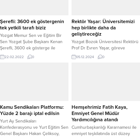
Şerefli: 3600 ek göstergenin
Rektör Yaşar: Üniversitemizi
tek yetkili tarafı biziz
hep birlikte daha da
geliştireceğiz
Yozgat Memur Sen ve Eğitim Bir
Sen Yozgat Şube Başkanı Kenan
Yozgat Bozok Üniversitesi Rektörü
Şerefli, 3600 ek gösterge ile
Prof Dr Evren Yaşar, göreve
basında çıkan taslaklara itibar
geldikleri günden bu yana
22.02.2022
0
05.12.2024
0
edilmemesi gerektiğini belirterek
üniversitenin gelişimine yönelik
“3600 Ek Gösterge dahil kamu
önemli projeleri
görevlilerini ilgilendiren her
gerçekleştirdiklerini belirterek,
konunun asil ezmesi ve tek yetkili
gerek siyasiler, gerek il yöneticileri,
tarafı Memur-Sen’dir. Memur-Sen
Yozgat basını ve toplumun bütün
ve ÇSGB tarafından yapılacak
katmanları ile birlikte üniversiteyi
açıklamalar haricindeki sözde
daha da geliştireceklerini söyledi.
taslaklara gerçek dışıdır.”...
Bozok Üniversitesi Rektörü Prof Dr
Kamu Sendikaları Platformu:
Hemşehrimiz Fatih Kaya,
Evren Yaşar, ev sahipliğinde
Yüzde 2 barajı iptal edilsin
Emniyet Genel Müdür
düzenlenen etkinlikte,
Yardımcılığına atandı
Yurt Ay Sendikaları
üniversitenin...
Konfederasyonu ve Yurt Eğitim Sen
Cumhurbaşkanlığı Kararnamesi ile
Genel Başkanı Hakan Çeliksoy,
emniyet teşkilatında üst düzey
başkanlığında oluşturulan Kamu
atamalar gerçekleştirildi. Bu