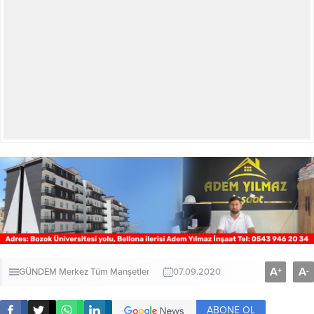
A
A
+
-
GÜNDEM
Merkez
Tüm Manşetler
07.09.2020
ABONE OL