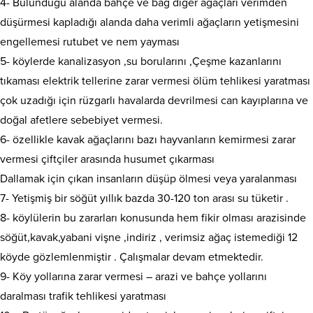
4- Bulunduğu alanda bahçe ve bağ diğer ağaçları verimden
düşürmesi kapladığı alanda daha verimli ağaçların yetişmesini
engellemesi rutubet ve nem yayması
5- köylerde kanalizasyon ,su borularını ,Çeşme kazanlarını
tıkaması elektrik tellerine zarar vermesi ölüm tehlikesi yaratması
çok uzadığı için rüzgarlı havalarda devrilmesi can kayıplarına ve
doğal afetlere sebebiyet vermesi.
6- özellikle kavak ağaçlarını bazı hayvanların kemirmesi zarar
vermesi çiftçiler arasında husumet çıkarması
Dallamak için çıkan insanların düşüp ölmesi veya yaralanması
7- Yetişmiş bir söğüt yıllık bazda 30-120 ton arası su tüketir .
8- köylülerin bu zararları konusunda hem fikir olması arazisinde
söğüt,kavak,yabani vişne ,indiriz , verimsiz ağaç istemediği 12
köyde gözlemlenmiştir . Çalışmalar devam etmektedir.
9- Köy yollarına zarar vermesi – arazi ve bahçe yollarını
daralması trafik tehlikesi yaratması