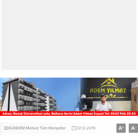
A
A
+
-
GÜNDEM
Merkez
Tüm Manşetler
22.12.2019