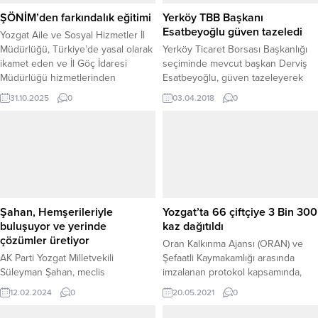
ŞÖNİM’den farkındalık eğitimi
Yerköy TBB Başkanı
Esatbeyoğlu güven tazeledi
Yozgat Aile ve Sosyal Hizmetler İl
Müdürlüğü, Türkiye’de yasal olarak
Yerköy Ticaret Borsası Başkanlığı
ikamet eden ve İl Göç İdaresi
seçiminde mevcut başkan Derviş
Müdürlüğü hizmetlerinden
Esatbeyoğlu, güven tazeleyerek
yararlanan yabancı uyruklu
yeninde başkan seçildi.
31.10.2025
0
03.04.2018
0
vatandaşlara yönelik farkındalık
eğitimi düzenledi. Şiddet Önleme
ve İzleme Merkezi (ŞÖNİM)
tarafından iki oturum şeklinde
gerçekleştirilen eğitim
programında, kadına yönelik
şiddetle mücadele, ŞÖNİM’in görev
ve sorumlulukları, Alo 183 Sosyal...
Şahan, Hemşerileriyle
Yozgat’ta 66 çiftçiye 3 Bin 300
buluşuyor ve yerinde
kaz dağıtıldı
çözümler üretiyor
Oran Kalkınma Ajansı (ORAN) ve
AK Parti Yozgat Milletvekili
Şefaatli Kaymakamlığı arasında
Süleyman Şahan, meclis
imzalanan protokol kapsamında,
çalışmalarından arta kalan
Yozgat Valisi Ziya Polat’ın katılımı ile
12.02.2024
0
20.05.2021
0
zamanlarını memleketi Yozgat'ta
66 çiftçiye 3300 kaz palazı dağıtımı
geçirerek, hemşerileriyle bir araya
yapıldı.