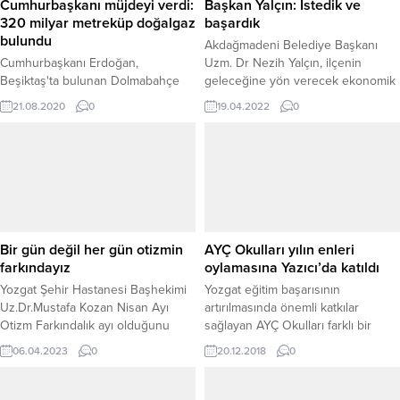
Cumhurbaşkanı müjdeyi verdi:
Başkan Yalçın: İstedik ve
320 milyar metreküp doğalgaz
başardık
bulundu
Akdağmadeni Belediye Başkanı
Cumhurbaşkanı Erdoğan,
Uzm. Dr Nezih Yalçın, ilçenin
Beşiktaş'ta bulunan Dolmabahçe
geleceğine yön verecek ekonomik
Çalışma Ofisi'nde merakla
ve sosyal anlamda büyük katkı
21.08.2020
0
19.04.2022
0
beklenen müjdeyi açıkladı.
sağlayacak çalışmalardan olan
Erdoğan, "Türkiye tarihinin en
“Termal Turizm Alanı” projesinin
büyük doğalgaz keşfini
Cumhurbaşkanı Recep Tayyip
Karadeniz'de gerçekleştirdi. Fatih
Erdoğan İmzasıyla Resmi Gazetede
sontaj gemimiz Tuna-1'de 320
yayınlanarak yürürlüğe girdiğini
milyar metreküp doğalgaz keşfetti"
söyledi.
dedi.
Bir gün değil her gün otizmin
AYÇ Okulları yılın enleri
farkındayız
oylamasına Yazıcı’da katıldı
Yozgat Şehir Hastanesi Başhekimi
Yozgat eğitim başarısının
Uz.Dr.Mustafa Kozan Nisan Ayı
artırılmasında önemli katkılar
Otizm Farkındalık ayı olduğunu
sağlayan AYÇ Okulları farklı bir
belirterek, bir gün değil her gün
projeye imza atarak bir ay
06.04.2023
0
20.12.2018
0
otizmin farkında olunması
boyunca yürüttükleri çalışmaların
gerektiğini söyledi. Başhekim
neticesinde Yozgatlı yılın en’lerini
Kozan, otizm farkındalık ayı
22 Aralık Cumartesi günü