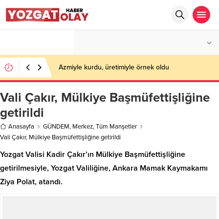
°C
YOZGAT
PARÇALI BULUTLU
Azmiyle kurdu, üretimiyle örnek oldu
Vali Çakır, Mülkiye Başmüfettişliğine
getirildi
Anasayfa
GÜNDEM
,
Merkez
,
Tüm Manşetler
Vali Çakır, Mülkiye Başmüfettişliğine getirildi
Yozgat Valisi Kadir Çakır’ın Mülkiye Başmüfettişliğine
getirilmesiyle, Yozgat Valiliğine, Ankara Mamak Kaymakamı
Ziya Polat, atandı.