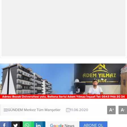
A
A
+
-
GÜNDEM
Merkez
Tüm Manşetler
11.06.2020
ABONE OL