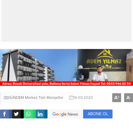
A
A
+
-
GÜNDEM
Merkez
Tüm Manşetler
10.03.2020
ABONE OL