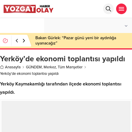
°C
YOZGAT
AZ BULUTLU
Bakan Gürlek: “Pazar günü yeni bir aydınlığa
uyanacağız”
Yerköy’de ekonomi toplantısı yapıldı
Anasayfa
GÜNDEM
,
Merkez
,
Tüm Manşetler
Yerköy’de ekonomi toplantısı yapıldı
Yerköy Kaymakamlığı tarafından ilçede ekonomi toplantısı
yapıldı.