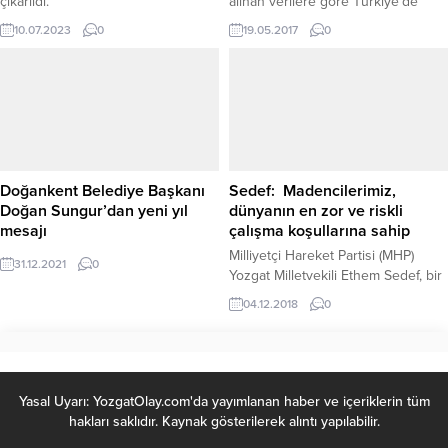
çıkarıldı.
alınan verilere göre Türkiye’de
canlı doğan bebek sayısı revize
10.07.2023
0
19.05.2017
0
edilen 2015 yılı verisine göre 1
milyon 333 bin 329 iken 2016
yılında 1 milyon 309 bin 771 oldu.
Canlı doğan bebeklerin yüzde
51,3’ü erkek, yüzde 48,7’si kız oldu.
Doğankent Belediye Başkanı
Sedef: Madencilerimiz,
Doğan Sungur’dan yeni yıl
dünyanın en zor ve riskli
mesajı
çalışma koşullarına sahip
Milliyetçi Hareket Partisi (MHP)
31.12.2021
0
Yozgat Milletvekili Ethem Sedef, bir
ülkenin en önemli değerlerinin
04.12.2018
0
başında madenlerin geldiğini
belirterek, bu madenlerde çalışan
işçilerin dünyanın en zor ve en
riskli çalışma koşullarına sahip
olduğunu söyledi.
Yasal Uyarı: YozgatOlay.com'da yayımlanan haber ve içeriklerin tüm
hakları saklıdır. Kaynak gösterilerek alıntı yapılabilir.