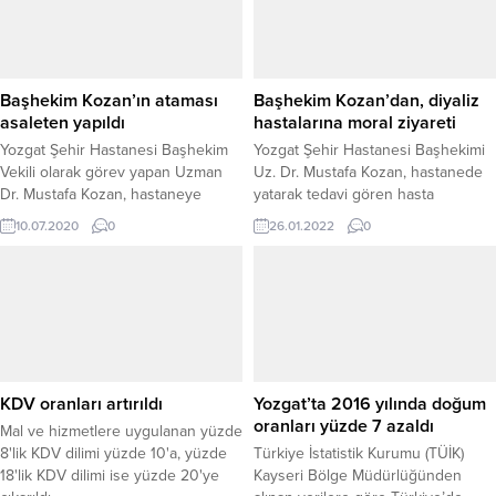
Başhekim Kozan’ın ataması
Başhekim Kozan’dan, diyaliz
asaleten yapıldı
hastalarına moral ziyareti
Yozgat Şehir Hastanesi Başhekim
Yozgat Şehir Hastanesi Başhekimi
Vekili olarak görev yapan Uzman
Uz. Dr. Mustafa Kozan, hastanede
Dr. Mustafa Kozan, hastaneye
yatarak tedavi gören hasta
Başhekim olarak asaleten atandı.
ziyaretleri kapsamında diyaliz
10.07.2020
0
26.01.2022
0
hastalarını ziyaret ederek moral
veriyor, personeli ile de sağlık
hizmetleri konusunda aksaklıkların
yaşanmaması için fikir alışverişinde
bulunuyor.
KDV oranları artırıldı
Yozgat’ta 2016 yılında doğum
oranları yüzde 7 azaldı
Mal ve hizmetlere uygulanan yüzde
8'lik KDV dilimi yüzde 10'a, yüzde
Türkiye İstatistik Kurumu (TÜİK)
18'lik KDV dilimi ise yüzde 20'ye
Kayseri Bölge Müdürlüğünden