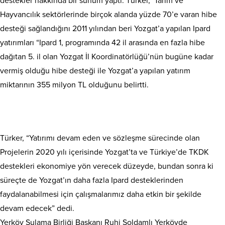
destekler hakkında bir sunum yaptı. Türker, Tarım ve
Hayvancılık sektörlerinde birçok alanda yüzde 70’e varan hibe
desteği sağlandığını 2011 yılından beri Yozgat’a yapılan Ipard
yatırımları “Ipard 1, programında 42 il arasında en fazla hibe
dağıtan 5. il olan Yozgat İl Koordinatörlüğü’nün bugüne kadar
vermiş olduğu hibe desteği ile Yozgat’a yapılan yatırım
miktarının 355 milyon TL olduğunu belirtti.
Türker, “Yatırımı devam eden ve sözleşme sürecinde olan
Projelerin 2020 yılı içerisinde Yozgat’ta ve Türkiye’de TKDK
destekleri ekonomiye yön verecek düzeyde, bundan sonra ki
süreçte de Yozgat’ın daha fazla Ipard desteklerinden
faydalanabilmesi için çalışmalarımız daha etkin bir şekilde
devam edecek” dedi.
Yerköy Sulama Birliği Başkanı Ruhi Soldamlı Yerköyde