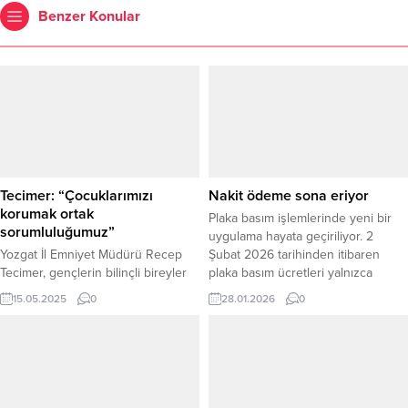
Benzer Konular
Tecimer: “Çocuklarımızı
Nakit ödeme sona eriyor
korumak ortak
Plaka basım işlemlerinde yeni bir
sorumluluğumuz”
uygulama hayata geçiriliyor. 2
Yozgat İl Emniyet Müdürü Recep
Şubat 2026 tarihinden itibaren
Tecimer, gençlerin bilinçli bireyler
plaka basım ücretleri yalnızca
olarak yetişmesi için eğitimin,
banka kanalıyla ödenecek. Türkiye
15.05.2025
0
28.01.2026
0
desteğin ve doğru yönlendirmenin
Şoförler ve Otomobilciler
hayati önem taşıdığını belirterek,
Federasyonu’nun aldığı karar
“Çocuklarımızı korumak ortak
doğrultusunda uygulanacak yeni
sorumluluğumuz” dedi. Yozgat
sistemle birlikte, plaka basım
Bozok Üniversitesi Sağlık
ücretleri sadece bankalar
Hizmetleri Meslek Yüksekokulu
aracılığıyla tahsil edilecek. Böylece