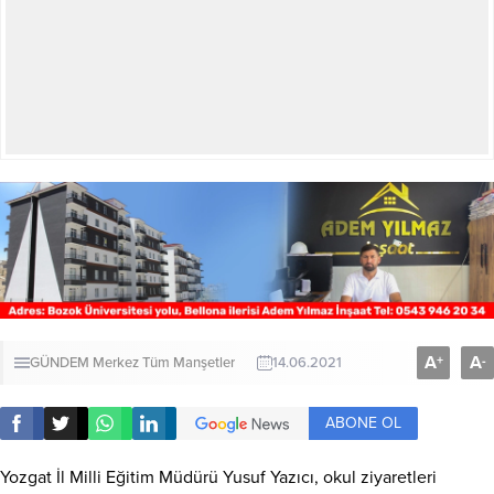
A
A
+
-
GÜNDEM
Merkez
Tüm Manşetler
14.06.2021
ABONE OL
Yozgat İl Milli Eğitim Müdürü Yusuf Yazıcı, okul ziyaretleri