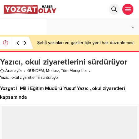
°C
YOZGAT
PARÇALI BULUTLU
Şehit yakınları ve gaziler için yeni hak düzenlemesi
Yazıcı, okul ziyaretlerini sürdürüyor
Anasayfa
GÜNDEM
,
Merkez
,
Tüm Manşetler
Yazıcı, okul ziyaretlerini sürdürüyor
Yozgat İl Milli Eğitim Müdürü Yusuf Yazıcı, okul ziyaretleri
kapsamında