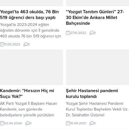
tarafından düzenlenen “Suça
ödeme süreçlerinin daha şeffaf,
Sürüklenen Çocuklar: Farkında
güvenli ve hızlı bir şekilde...
Yozgat’ta 463 okulda, 76 Bin
“Yozgat Tanıtım Günleri” 27-
Mıyız?” konulu seminer, gençlerin
519 öğrenci ders başı yaptı
30 Ekim’de Ankara Millet
suça karşı bilinçlendirilmesi
Bahçesinde
Yozgat’ta 2023-2024 eğitim
açısından önemli bir etkinliğe...
öğretim dönemin için İl genelinde
27.10.2022
0
463 okulda 76 bin 519 öğrenci için
ders zili çaldı.
11.09.2023
0
Kandemir: “Hırsızın Hiç mi
Şehir Hastanesi pandemi
Suçu Yok?”
kurulu toplandı
AK Parti Yozgat İl Başkanı Hasan
Yozgat Şehir Hastanesi Pandemi
Kandemir, son günlerde
Kurul Toplantısı Başhekim Vekili Uz.
belediyelere yönelik yürütülen
Dr. Selahattin Üstünel
yolsuzluk soruşturmaları üzerinden
Başkanlığında yapıldı.
02.04.2026
0
10.09.2021
0
yargıyı hedef alan açıklamalara