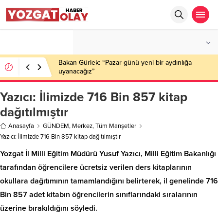
°C
YOZGAT
PARÇALI BULUTLU
Bakan Gürlek: “Pazar günü yeni bir aydınlığa
uyanacağız”
Yazıcı: İlimizde 716 Bin 857 kitap
dağıtılmıştır
Anasayfa
GÜNDEM
,
Merkez
,
Tüm Manşetler
Yazıcı: İlimizde 716 Bin 857 kitap dağıtılmıştır
Yozgat İl Milli Eğitim Müdürü Yusuf Yazıcı, Milli Eğitim Bakanlığı
tarafından öğrencilere ücretsiz verilen ders kitaplarının
okullara dağıtımının tamamlandığını belirterek, il genelinde 716
Bin 857 adet kitabın öğrencilerin sınıflarındaki sıralarının
üzerine bırakıldığını söyledi.