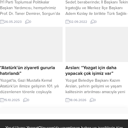
İYİ Parti Toplumsal Politikalar
Sedef, beraberinde; İl Başkanı Tekin
Başkan Yardımcısı, hemşehrimiz
Irgatoğlu ve Merkez İlçe Başkanı
Prof. Dr. Taner Demirer, Sorgun’da
Adem Kızılay ile birlikte Türk Sağlık-
Millet İttifakı’nın tüm bileşenleri ile
Sen Yozgat Şube Başkanlığını
26.05.2023
0
02.09.2022
0
sandık güvenliği ve müşahitliğin
ziyaret etti.
önemi konusunda istişare toplantısı
gerçekleştirdi.
“Atatürk’ün ziyareti gururla
Arslan: “Yozgat için daha
hatırlandı”
yapacak çok işimiz var”
Yozgat’ta, Gazi Mustafa Kemal
Yozgat Belediye Başkanı Kazım
Atatürk’ün ilimize gelişinin 101. yılı
Arslan, şehrin gelişimi ve yaşam
düzenlenen törenle coşkuyla
kalitesinin artırılması amacıyla yeni
kutlandı. Yozgat Valiliği
projeleri hayata geçirmeye devam
15.10.2025
0
18.06.2026
0
öncülüğünde Cumhuriyet
ettiklerini belirterek, İkiz Kuleler
Meydanı’nda gerçekleştirilen
arkasında dere kenarında
etkinlik, Atatürk’ün Yozgat’a
Yozgatpark’ın devamı niteliğinde
ziyaretini anma ve Cumhuriyet
yeni bir peyzaj ve sosyal yaşam
değerlerine sahip çıkma
alanı oluşturacaklarını açıkladı.
Yasal Uyarı: YozgatOlay.com'da yayımlanan haber ve içeriklerin tüm