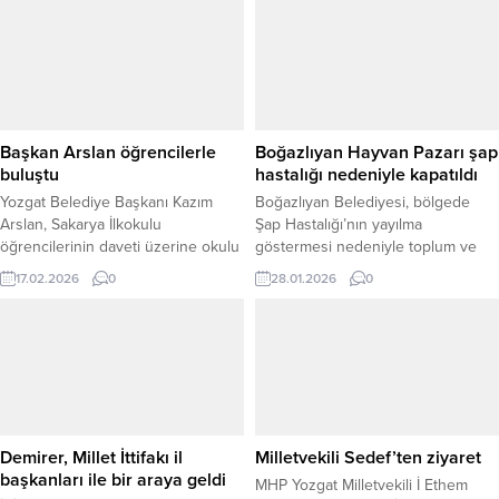
Başkan Arslan öğrencilerle
Boğazlıyan Hayvan Pazarı şap
buluştu
hastalığı nedeniyle kapatıldı
Yozgat Belediye Başkanı Kazım
Boğazlıyan Belediyesi, bölgede
Arslan, Sakarya İlkokulu
Şap Hastalığı’nın yayılma
öğrencilerinin daveti üzerine okulu
göstermesi nedeniyle toplum ve
ziyaret ederek miniklerle bir araya
hayvan sağlığını korumak amacıyla
17.02.2026
0
28.01.2026
0
geldi. Samimi bir ortamda
önemli bir karar aldı. Bu kapsamda
gerçekleşen buluşmada Başkan
Boğazlıyan Belediyesi Hayvan
Arslan, belediyecilik hizmetleri ve
Pazarı, ikinci bir duyuruya kadar
Belediye Başkanlığı görevine ilişkin
geçici olarak hizmete kapatıldı.
merak edilen soruları içtenlikle
Belediyeden yapılan açıklamada,
yanıtladı. Öğrencilerin yoğun ilgisi
hastalığın yayılmasının önüne
ve heyecanı dikkat çekerken,
geçmek ve olası riskleri en aza
belediyenin şehirde yürüttüğü
indirmek amacıyla alınan tedbirlerin
Demirer, Millet İttifakı il
Milletvekili Sedef’ten ziyaret
çalışmalar hakkında bilgi veren...
titizlikle uygulandığı...
başkanları ile bir araya geldi
MHP Yozgat Milletvekili İ Ethem