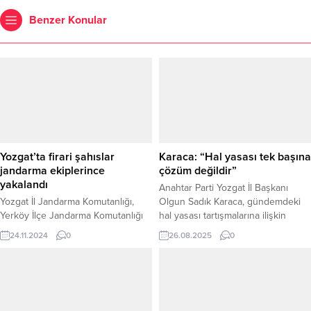
Benzer Konular
Yozgat’ta firari şahıslar
Karaca: “Hal yasası tek başına
jandarma ekiplerince
çözüm değildir”
yakalandı
Anahtar Parti Yozgat İl Başkanı
Yozgat İl Jandarma Komutanlığı,
Olgun Sadık Karaca, gündemdeki
Yerköy İlçe Jandarma Komutanlığı
hal yasası tartışmalarına ilişkin
ekiplerinin başarılı çalışması
dikkat çeken açıklamalarda
24.11.2024
0
26.08.2025
0
sonucu, Yozgat Açık Ceza İnfaz
bulundu. Karaca, düzenlemenin tek
Kurumu’ndan firar eden 3 şahsı
başına yeterli olmayacağını
yakaladı. İl Jandarma
vurgulayarak, “Bir gün çıkıp
Komutanlığından yapılan
gelecek, tüm sorunlarımızı çözecek
açıklamada; Yerköy ilçesinde
mi?” sorusunu yöneltti. “FİYATLAR