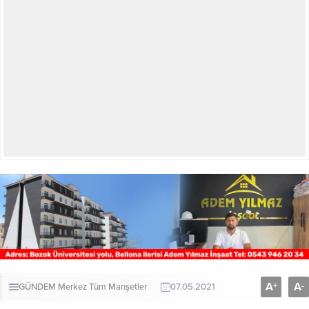
A
A
+
-
GÜNDEM
Merkez
Tüm Manşetler
07.05.2021