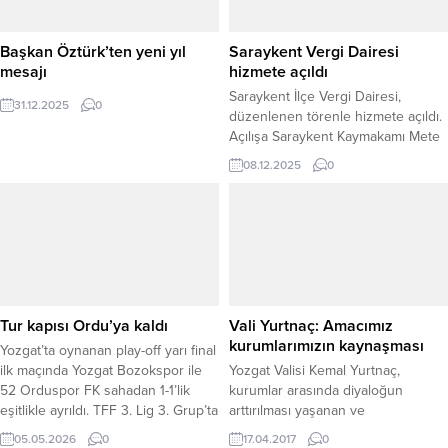
devriye faaliyeti yürüten jandarma
ÜRETİCİDEN TÜKETİCİYE
ekipleri, ilçede şüpheli davranışlar
KATLANIYOR” Meyve ve sebzenin
sergileyen 3 kişiyi fark etti.
üreticiden pazara ulaşıncaya kadar
Başkan Öztürk’ten yeni yıl
Saraykent Vergi Dairesi
Şahısların kimlik sorgusunun
birçok aşamadan geçtiğini
mesajı
hizmete açıldı
yapılmak istenmesi üzerine,
hatırlatan Karaca,...
Saraykent İlçe Vergi Dairesi,
ekiplerin dur...
31.12.2025
0
düzenlenen törenle hizmete açıldı.
Açılışa Saraykent Kaymakamı Mete
Öztürk, Belediye Başkanı Ahmet
08.12.2025
0
Köroğlu, Yozgat Defterdarı Osman
Kocaş, Yozgat Ticaret ve Sanayi
Odası Başkanı Taylan Alakoç ile
çok sayıda kurum amiri katıldı.
Açılışta konuşan Yozgat İl
Defterdarı Osman Kocaş,
Türkiye’de mali idarenin köklü
yapısının çağın gereklerine göre...
Tur kapısı Ordu’ya kaldı
Vali Yurtnaç: Amacımız
kurumlarımızın kaynaşması
Yozgat’ta oynanan play-off yarı final
ilk maçında Yozgat Bozokspor ile
Yozgat Valisi Kemal Yurtnaç,
52 Orduspor FK sahadan 1-1’lik
kurumlar arasında diyaloğun
eşitlikle ayrıldı. TFF 3. Lig 3. Grup’ta
arttırılması yaşanan ve
sezonu üst sıralarda tamamlayan
yaşanabilecek problemlerin
05.05.2026
0
17.04.2017
0