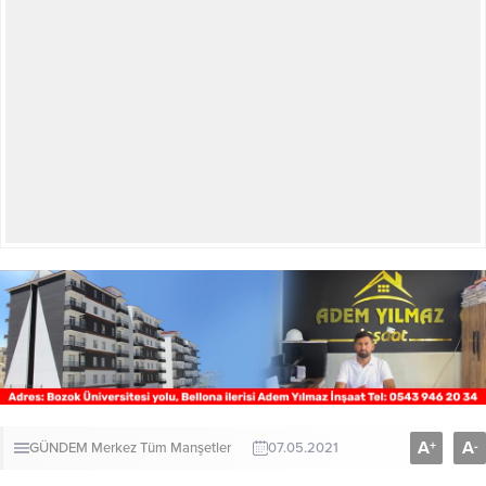
A
A
+
-
GÜNDEM
Merkez
Tüm Manşetler
07.05.2021