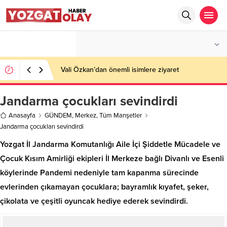
°C
YOZGAT
PARÇALI BULUTLU
Vali Özkan’dan önemli isimlere ziyaret
Jandarma çocukları sevindirdi
Anasayfa
GÜNDEM
,
Merkez
,
Tüm Manşetler
Jandarma çocukları sevindirdi
Yozgat İl Jandarma Komutanlığı Aile İçi Şiddetle Mücadele ve
Çocuk Kısım Amirliği ekipleri İl Merkeze bağlı Divanlı ve Esenli
köylerinde Pandemi nedeniyle tam kapanma sürecinde
evlerinden çıkamayan çocuklara; bayramlık kıyafet, şeker,
çikolata ve çeşitli oyuncak hediye ederek sevindirdi.