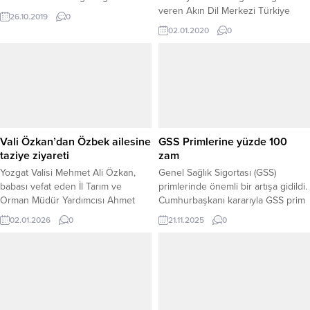
veren Akın Dil Merkezi Türkiye
26.10.2019
0
geneli İngilizce deneme sınavını
02.01.2020
0
gerçekleştirdi.
Vali Özkan’dan Özbek ailesine
GSS Primlerine yüzde 100
taziye ziyareti
zam
Yozgat Valisi Mehmet Ali Özkan,
Genel Sağlık Sigortası (GSS)
babası vefat eden İl Tarım ve
primlerinde önemli bir artışa gidildi.
Orman Müdür Yardımcısı Ahmet
Cumhurbaşkanı kararıyla GSS prim
Özbek’in Sorgun ilçesinde ikamet
oranı yüzde 3’ten yüzde 6’ya
02.01.2026
0
21.11.2025
0
eden ailesine taziye ziyaretinde
yükseltildi. Karar, Resmî Gazete’nin
bulundu. Ziyarette Vali Özkan,
bugünkü sayısında yayımlanarak
merhum Mustafa Özbek için
yürürlüğe girdi. Mevcut
Allah’tan rahmet dileyerek, Ahmet
uygulamada brüt asgari ücretin
Özbek ve ailesine başsağlığı ve
yüzde 3’ü üzerinden 780,17 TL
sabır temennilerini iletti. Aile
olarak ödenen GSS primi, Aralık ayı